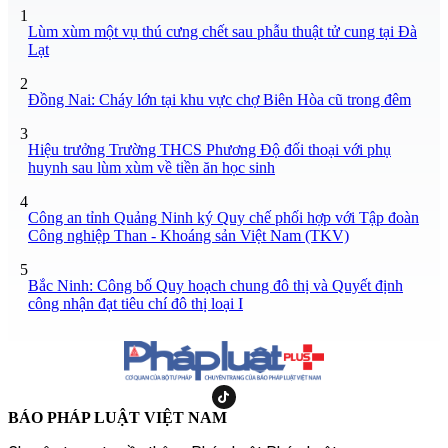
1
Lùm xùm một vụ thú cưng chết sau phẫu thuật tử cung tại Đà
Lạt
2
Đồng Nai: Cháy lớn tại khu vực chợ Biên Hòa cũ trong đêm
3
Hiệu trưởng Trường THCS Phương Độ đối thoại với phụ
huynh sau lùm xùm về tiền ăn học sinh
4
Công an tỉnh Quảng Ninh ký Quy chế phối hợp với Tập đoàn
Công nghiệp Than - Khoáng sản Việt Nam (TKV)
5
Bắc Ninh: Công bố Quy hoạch chung đô thị và Quyết định
công nhận đạt tiêu chí đô thị loại I
BÁO PHÁP LUẬT VIỆT NAM