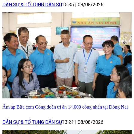
DÂN SỰ & TỐ TỤNG DÂN SỰ
15:35
|
08/08/2026
Ấm áp Bữa cơm Công đoàn tri ân 14.000 công nhân tại Đồng Nai
DÂN SỰ & TỐ TỤNG DÂN SỰ
13:21
|
08/08/2026