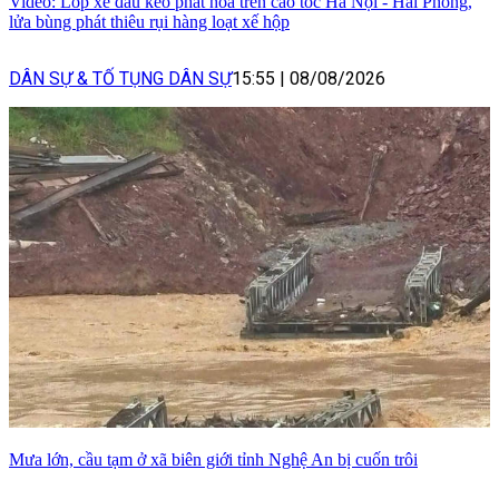
Video: Lốp xe đầu kéo phát hoả trên cao tốc Hà Nội - Hải Phòng,
lửa bùng phát thiêu rụi hàng loạt xế hộp
DÂN SỰ & TỐ TỤNG DÂN SỰ
15:55
|
08/08/2026
Mưa lớn, cầu tạm ở xã biên giới tỉnh Nghệ An bị cuốn trôi