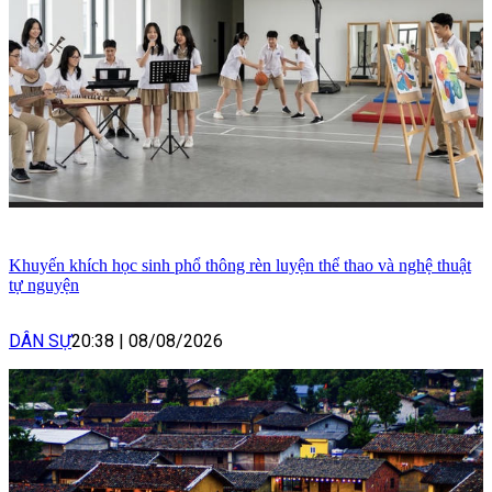
Khuyến khích học sinh phổ thông rèn luyện thể thao và nghệ thuật
tự nguyện
DÂN SỰ
20:38
|
08/08/2026