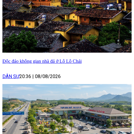
Độc đáo không gian nhà đá ở Lô Lô Chải
DÂN SỰ
20:36
|
08/08/2026