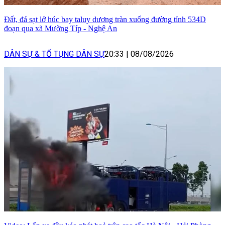
Đất, đá sạt lở húc bay taluy dương tràn xuống đường tỉnh 534D
đoạn qua xã Mường Típ - Nghệ An
DÂN SỰ & TỐ TỤNG DÂN SỰ
20:33
|
08/08/2026