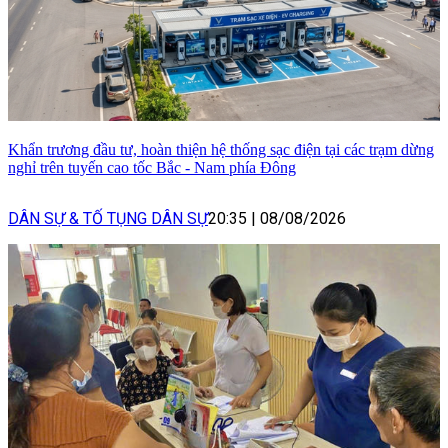
Khẩn trương đầu tư, hoàn thiện hệ thống sạc điện tại các trạm dừng
nghỉ trên tuyến cao tốc Bắc - Nam phía Đông
DÂN SỰ & TỐ TỤNG DÂN SỰ
20:35
|
08/08/2026