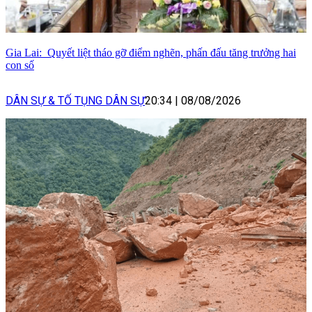
Gia Lai: Quyết liệt tháo gỡ điểm nghẽn, phấn đấu tăng trưởng hai
con số
DÂN SỰ & TỐ TỤNG DÂN SỰ
20:34
|
08/08/2026