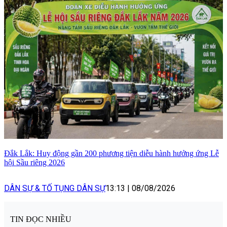
Đắk Lắk: Huy động gần 200 phương tiện diễu hành hưởng ứng Lễ
hội Sầu riêng 2026
DÂN SỰ & TỐ TỤNG DÂN SỰ
13:13
|
08/08/2026
TIN ĐỌC NHIỀU