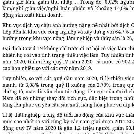
giảm giờ làm, giảm thu nhập,… Trong đó, 69,2% người
làm/nghỉ giãn việc/nghỉ luân phiên và khoảng 14,0% 
động sản xuất kinh doanh.
Khu vực dịch vụ chịu ảnh hưởng nặng nề nhất bởi dịch C
tiếp đến là khu vực công nghiệp và xây dựng với 64,7% la
hưởng trong khu vực nông, lâm nghiệp và thủy sản là 26
Đại dịch Covid-19 không chỉ tước đi cơ hội có việc làm c
khiến họ rơi vào tình trạng thiếu việc làm. Tuy nhiên tìn
năm 2020; tính riêng quý IV năm 2020, cả nước có 902.20
cao hơn nhiều so với các quý năm 2019.
Tuy nhiên, so với các quý đầu năm 2020, tỉ lệ thiếu việ
mạnh, từ 3,08% trong quý II xuống còn 2,79% trong quý
chứng tỏ, mặc dù vẫn chịu tác động tiêu cực của đại dịc
Nam đã có những thay đổi tích cực, đặc biệt trong nh
tăng lên phục vụ yêu cầu sản xuất hàng hóa phục vụ dịp l
Tỉ lệ thất nghiệp trong độ tuổi lao động của khu vực th
mức cao nhất so với cùng kỳ các năm giai đoạn 2011-2020
động quý IV năm 2020 là gần 1,2 triệu người, giảm 60.