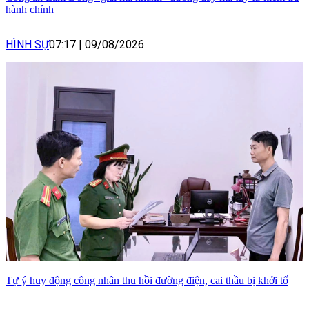
hành chính
HÌNH SỰ
07:17
|
09/08/2026
Tự ý huy động công nhân thu hồi đường điện, cai thầu bị khởi tố