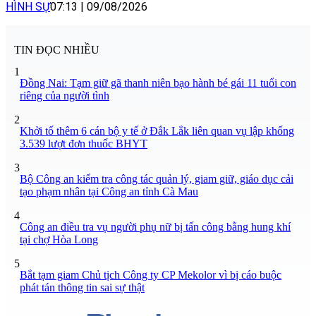
HÌNH SỰ
07:13
|
09/08/2026
TIN ĐỌC NHIỀU
1
Đồng Nai: Tạm giữ gã thanh niên bạo hành bé gái 11 tuổi con
riêng của người tình
2
Khởi tố thêm 6 cán bộ y tế ở Đắk Lắk liên quan vụ lập khống
3.539 lượt đơn thuốc BHYT
3
Bộ Công an kiểm tra công tác quản lý, giam giữ, giáo dục cải
tạo phạm nhân tại Công an tỉnh Cà Mau
4
Công an điều tra vụ người phụ nữ bị tấn công bằng hung khí
tại chợ Hòa Long
5
Bắt tạm giam Chủ tịch Công ty CP Mekolor vì bị cáo buộc
phát tán thông tin sai sự thật