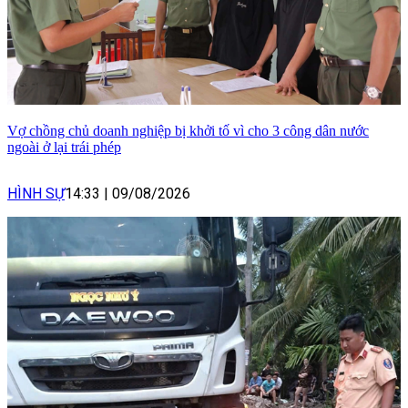
Vợ chồng chủ doanh nghiệp bị khởi tố vì cho 3 công dân nước
ngoài ở lại trái phép
HÌNH SỰ
14:33
|
09/08/2026