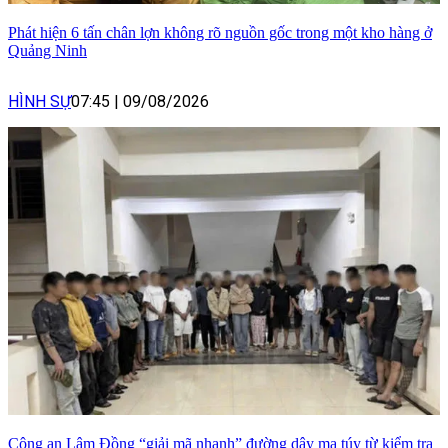
Phát hiện 6 tấn chân lợn không rõ nguồn gốc trong một kho hàng ở
Quảng Ninh
HÌNH SỰ
07:45
|
09/08/2026
Công an Lâm Đồng “giải mã nhanh” đường dây ma túy từ kiểm tra