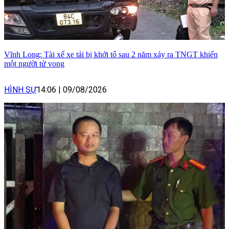
Vĩnh Long: Tài xế xe tải bị khởi tố sau 2 năm xảy ra TNGT khiến
một người tử vong
HÌNH SỰ
14:06
|
09/08/2026