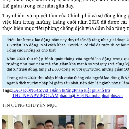
thế giảm trong các năm gần đây.
Tuy nhiên, với quyết tâm của Chính phủ và sự đồng lòng 
việc làm trong những tháng cuối năm 2020 đã được cải 
thực hiện mục tiêu phòng chống dịch vừa đảm bảo tăng tr
"Nếu lực lượng lao động năm nay duy trì tốc độ tăng như giai đoạn 2
1,6 triệu lao động. Nói cách khác, Covid-19 có thể đã tước đi cơ hội 
Tổng cục Thống kê cho biết.
Năm 2020, thu nhập bình quân tháng của người lao động trong q
trưởng như mọi năm mà còn giảm khá mạnh so với quý I và cùng kỳ
đạt 5,7 triệu đồng, tăng 212.000 đồng so với quý trước, nhưng giảm 1
Trong năm 2020, thu nhập bình quân tháng của người lao động là 5,5
ngành dịch vụ thu nhập bị giảm sâu nhất, tiếp đến là ngành nông, lâm
Tags:
LAO ĐỘNG
Covid-19
ảnh hưởng
Pháp luật plus
hỗ trợ
THU NHẬP
VIỆC LÀM
pháp luật Việt Nam
phapluatplus.vn
TIN CÙNG CHUYÊN MỤC