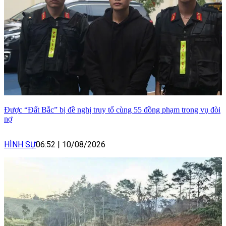
Được “Đất Bắc” bị đề nghị truy tố cùng 55 đồng phạm trong vụ đòi
nợ
HÌNH SỰ
06:52
|
10/08/2026