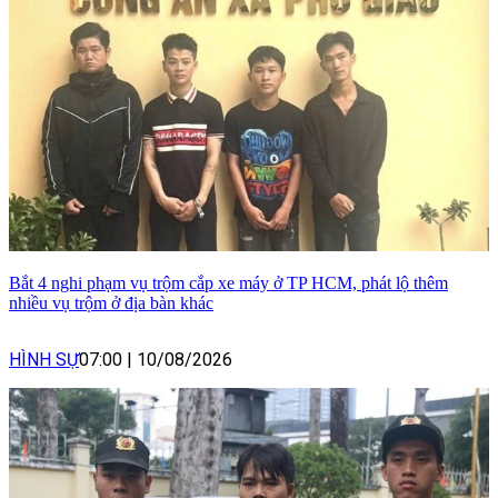
Bắt 4 nghi phạm vụ trộm cắp xe máy ở TP HCM, phát lộ thêm
nhiều vụ trộm ở địa bàn khác
HÌNH SỰ
07:00
|
10/08/2026