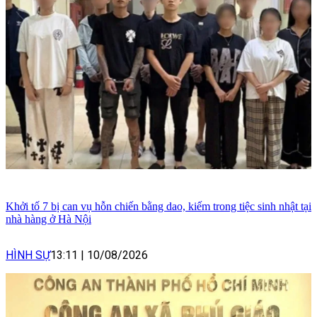
Khởi tố 7 bị can vụ hỗn chiến bằng dao, kiếm trong tiệc sinh nhật tại
nhà hàng ở Hà Nội
HÌNH SỰ
13:11
|
10/08/2026