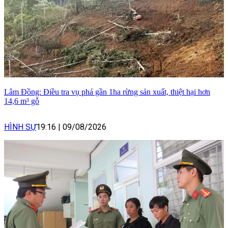
Lâm Đồng: Điều tra vụ phá gần 1ha rừng sản xuất, thiệt hại hơn
14,6 m³ gỗ
HÌNH SỰ
19:16
|
09/08/2026