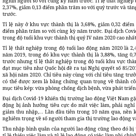
nghìn người so với cùng kỳ năm trước. Tỉ lệ thất nghiệp 
2,37%, giảm 0,13 điểm phần trăm so với quý trước và tăn
trước.
Tỉ lệ này ở khu vực thành thị là 3,68%, giảm 0,32 điểm
điểm phần trăm so với cùng kỳ năm trước. Đại dịch Covid
trong độ tuổi khu vực thành thị quý IV năm 2020 cao nhấ
Tỉ lệ thất nghiệp trong độ tuổi lao động năm 2020 là 2
năm 2019, trong đó khu vực thành thị là 3,88%, tăng 0
trước nhưng tỉ lệ thất nghiệp trong độ tuổi khu vực th
đạt mục tiêu như Quốc hội đề ra tại Nghị quyết số 85/20
xã hội năm 2020. Chỉ tiêu này cùng với chỉ tiêu tăng trư
có thể được xem là bằng chứng quan trọng về thành cô
mục tiêu kép: vừa phòng chống dịch bệnh, vừa phát triển 
Đại dịch Covid-19 khiến thị trường lao động Việt Nam gặ
động bị ảnh hưởng tiêu cực do mất việc làm, phải nghỉ 
giảm thu nhập,… Lần đầu tiên trong 10 năm qua, nền k
nghiêm trọng về số người tham gia thị trường lao động và
Thu nhập bình quân của người lao động cũng theo đó bị th
tỉ lệ thiếu việc làm và tỷ lệ lao động có việc làm phi ch