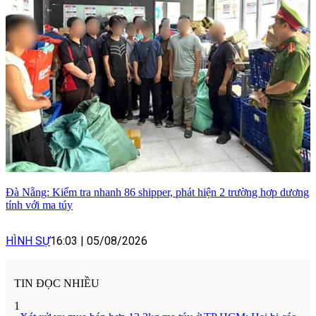
Đà Nẵng: Kiểm tra nhanh 86 shipper, phát hiện 2 trường hợp dương
tính với ma túy
HÌNH SỰ
16:03
|
05/08/2026
TIN ĐỌC NHIỀU
1