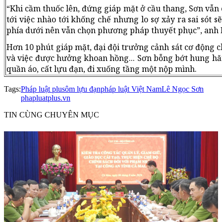
“Khi cầm thuốc lên, đứng giáp mặt ở cầu thang, Sơn vẫn 
tới việc nhào tới khống chế nhưng lo sợ xảy ra sai sót 
phía dưới nên vẫn chọn phương pháp thuyết phục”, anh 
Hơn 10 phút giáp mặt, đại đội trưởng cảnh sát cơ động ch
và việc được hưởng khoan hồng... Sơn bỗng bớt hung hăng
quần áo, cất lựu đạn, đi xuống tầng một nộp mình.
Tags:
Pháp luật plus
ôm lựu đạn
pháp luật Việt Nam
Lê Ngọc Sơn
phapluatplus.vn
TIN CÙNG CHUYÊN MỤC