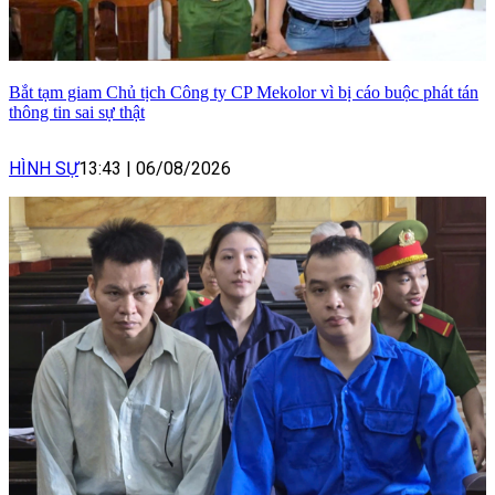
Bắt tạm giam Chủ tịch Công ty CP Mekolor vì bị cáo buộc phát tán
thông tin sai sự thật
HÌNH SỰ
13:43
|
06/08/2026