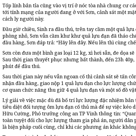
Tốp lính bắn tỉa cũng vào vị trí ở nóc tòa nhà chung cư 
tới tính mạng của người đang ở với Sơn, cảnh sát một mặ
cách ly người này.
Đầu giờ chiều, Sinh ra đầu thú, trên tay cầm một quả lựu
phòng nhỏ, Sơn vẫn cầm khư khư quả lựu đạn đã tháo chốt
đầu hàng, Sơn đáp trả: “Hãy lên đây. Nếu lên thì cùng chết.
Sơn còn đưa một bình gas loại 12 kg, xì hơi sẵn, đe dọa s
Sau thời gian thuyết phục nhưng bất thành, đến 23h 40p, c
phút để đầu thú.
Sau thời gian này nếu vẫn ngoan cố thì cảnh sát sẽ tấn cô
nhận đầu hàng, giao nộp 1 quả lựu đạn cho lực lượng chứ
cơ quan chức năng thu giữ 4 quả lựu đạn và một số đồ vật
Lý giải về việc mặc dù đã bố trí lực lượng đặc nhiệm bắn 
tiêu diệt đối tượng ôm lựu đạn cố thủ mà để sự việc kéo 
Hữu Cường, Phó trưởng công an TP Vinh thông tin: “Quan
toàn tuyệt đối cho lực lượng tham gia phá án, người dân 
là biện pháp cuối cùng, chỉ khi các phương án khác khôn