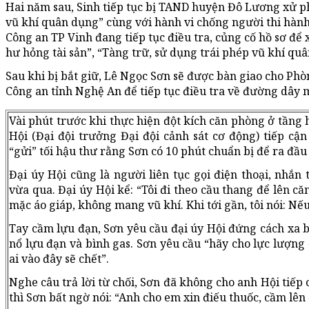
Hai năm sau, Sinh tiếp tục bị TAND huyện Đô Lương xử phạ
vũ khí quân dụng” cùng với hành vi chống người thi hành
Công an TP Vinh đang tiếp tục điều tra, củng cố hồ sơ để 
hư hỏng tài sản”, “Tàng trữ, sử dụng trái phép vũ khí qu
Sau khi bị bắt giữ, Lê Ngọc Sơn sẽ được bàn giao cho Phò
Công an tỉnh Nghệ An để tiếp tục điều tra về đường dây 
Vài phút trước khi thực hiện đột kích căn phòng ở tầng 
Hội (Đại đội trưởng Đại đội cảnh sát cơ động) tiếp cận
“gửi” tối hậu thư rằng Sơn có 10 phút chuẩn bị để ra đầu
Đại úy Hội cũng là người liên tục gọi điện thoại, nhắn
vừa qua. Đại úy Hội kể: “Tôi đi theo cầu thang để lên că
mặc áo giáp, không mang vũ khí. Khi tới gần, tôi nói: Nế
Tay cầm lựu đạn, Sơn yêu cầu đại úy Hội đứng cách xa b
nổ lựu đạn và bình gas. Sơn yêu cầu “hãy cho lực lượng
ai vào đây sẽ chết”.
Nghe câu trả lời từ chối, Sơn đã không cho anh Hội tiếp 
thì Sơn bất ngờ nói: “Anh cho em xin điếu thuốc, cầm lên