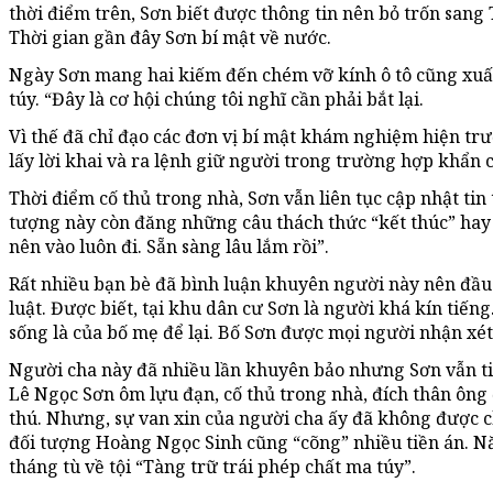
thời điểm trên, Sơn biết được thông tin nên bỏ trốn sang
Thời gian gần đây Sơn bí mật về nước.
Ngày Sơn mang hai kiếm đến chém vỡ kính ô tô cũng xuấ
túy. “Đây là cơ hội chúng tôi nghĩ cần phải bắt lại.
Vì thế đã chỉ đạo các đơn vị bí mật khám nghiệm hiện tr
lấy lời khai và ra lệnh giữ người trong trường hợp khẩn
Thời điểm cố thủ trong nhà, Sơn vẫn liên tục cập nhật tin
tượng này còn đăng những câu thách thức “kết thúc” hay
nên vào luôn đi. Sẵn sàng lâu lắm rồi”.
Rất nhiều bạn bè đã bình luận khuyên người này nên đầ
luật. Được biết, tại khu dân cư Sơn là người khá kín tiến
sống là của bố mẹ để lại. Bố Sơn được mọi người nhận xét 
Người cha này đã nhiều lần khuyên bảo nhưng Sơn vẫn t
Lê Ngọc Sơn ôm lựu đạn, cố thủ trong nhà, đích thân ông 
thú. Nhưng, sự van xin của người cha ấy đã không được 
đối tượng Hoàng Ngọc Sinh cũng “cõng” nhiều tiền án. N
tháng tù về tội “Tàng trữ trái phép chất ma túy”.