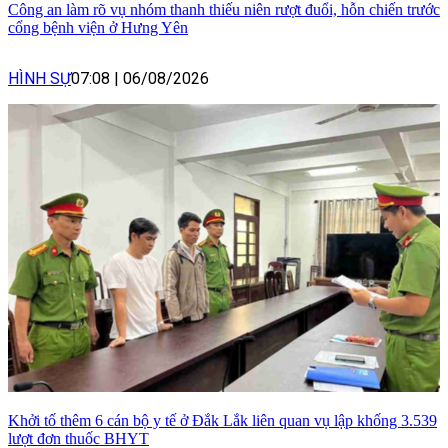
Công an làm rõ vụ nhóm thanh thiếu niên rượt đuổi, hỗn chiến trước
cổng bệnh viện ở Hưng Yên
HÌNH SỰ
07:08
|
06/08/2026
Khởi tố thêm 6 cán bộ y tế ở Đắk Lắk liên quan vụ lập khống 3.539
lượt đơn thuốc BHYT