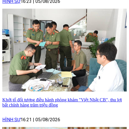
HÌNH SỰ
16:23
|
05/08/2026
Khởi tố đối tượng điều hành phòng khám "Việt Nhật CB", thu lợi
bất chính hàng trăm triệu đồng
HÌNH SỰ
16:21
|
05/08/2026