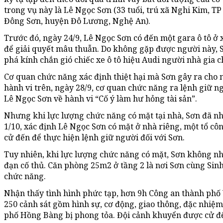
trong vụ này là Lê Ngọc Sơn (33 tuổi, trú xã Nghi Kim, TP
Đông Sơn, huyện Đô Lương, Nghệ An).
Trước đó, ngày 24/9, Lê Ngọc Sơn có đến một gara ô tô ở
để giải quyết mâu thuẫn. Do không gặp được người này,
phá kính chắn gió chiếc xe ô tô hiệu Audi người nhà gia c
Cơ quan chức năng xác định thiệt hại mà Sơn gây ra cho n
hành vi trên, ngày 28/9, cơ quan chức năng ra lệnh giữ n
Lê Ngọc Sơn về hành vi “Cố ý làm hư hỏng tài sản”.
Nhưng khi lực lượng chức năng có mặt tại nhà, Sơn đã nh
1/10, xác định Lê Ngọc Sơn có mặt ở nhà riêng, một tổ c
cử đến để thực hiện lệnh giữ người đối với Sơn.
Tuy nhiên, khi lực lượng chức năng có mặt, Sơn không n
đạn cố thủ. Căn phòng 25m2 ở tầng 2 là nơi Sơn cùng Sinh
chức năng.
Nhận thấy tình hình phức tạp, hơn 9h Công an thành phố 
250 cảnh sát gồm hình sự, cơ động, giao thông, đặc nhi
phố Hồng Bàng bị phong tỏa. Đội cảnh khuyển được cử đ