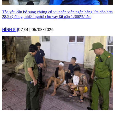
Tòa yêu cầu bổ sung chứng cứ vụ nhân viên ngân hàng lừa đảo hơn
28,5 tỷ đồng, nhiều người cho vay lãi gần 1.300%/năm
HÌNH SỰ
07:34
|
06/08/2026