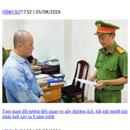
HÌNH SỰ
17:52
|
05/08/2026
Tạm giam đối tượng liên quan vụ gây thương tích, bắt giữ người trái
pháp luật xảy ra 9 năm trước