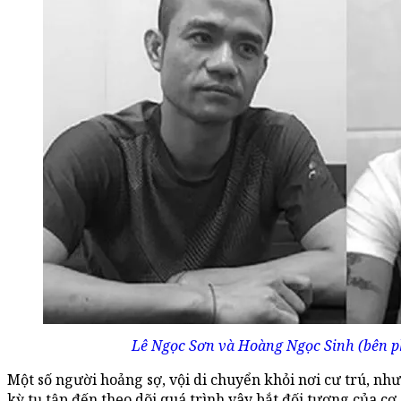
Lê Ngọc Sơn và Hoàng Ngọc Sinh (bên phả
Một số người hoảng sợ, vội di chuyển khỏi nơi cư trú, nh
kỳ tụ tập đến theo dõi quá trình vây bắt đối tượng của cơ