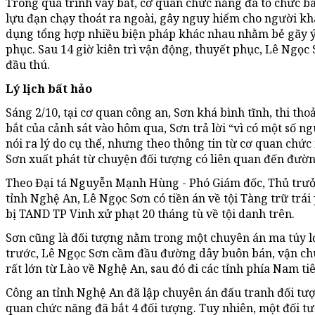
Trong quá trình vây bắt, cơ quan chức năng đã tổ chức b
lựu đạn chạy thoát ra ngoài, gây nguy hiểm cho người khá
dụng tổng hợp nhiều biện pháp khác nhau nhằm bẻ gãy ý 
phục. Sau 14 giờ kiên trì vận động, thuyết phục, Lê Ngọc
đầu thú.
Lý lịch bất hảo
Sáng 2/10, tại cơ quan công an, Sơn khá bình tĩnh, thi tho
bắt của cảnh sát vào hôm qua, Sơn trả lời “vì có một số 
nói ra lý do cụ thể, nhưng theo thông tin từ cơ quan chức
Sơn xuất phát từ chuyện đối tượng có liên quan đến đườn
Theo Đại tá Nguyễn Mạnh Hùng - Phó Giám đốc, Thủ trưở
tỉnh Nghệ An, Lê Ngọc Sơn có tiền án về tội Tàng trữ trá
bị TAND TP Vinh xử phạt 20 tháng tù về tội danh trên.
Sơn cũng là đối tượng nằm trong một chuyên án ma túy 
trước, Lê Ngọc Sơn cầm đầu đường dây buôn bán, vận ch
rất lớn từ Lào về Nghệ An, sau đó đi các tỉnh phía Nam tiê
Công an tỉnh Nghệ An đã lập chuyên án đấu tranh đối tượ
quan chức năng đã bắt 4 đối tượng. Tuy nhiên, một đối tư