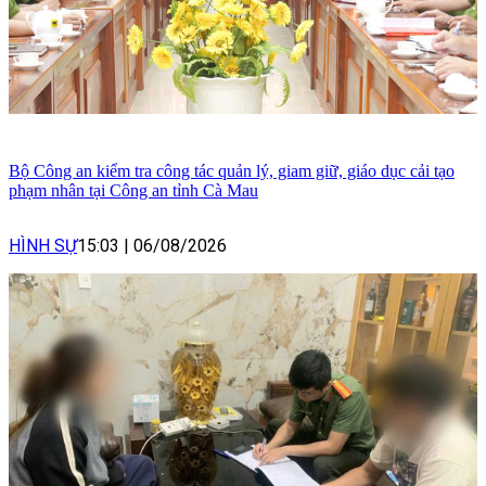
Bộ Công an kiểm tra công tác quản lý, giam giữ, giáo dục cải tạo
phạm nhân tại Công an tỉnh Cà Mau
HÌNH SỰ
15:03
|
06/08/2026