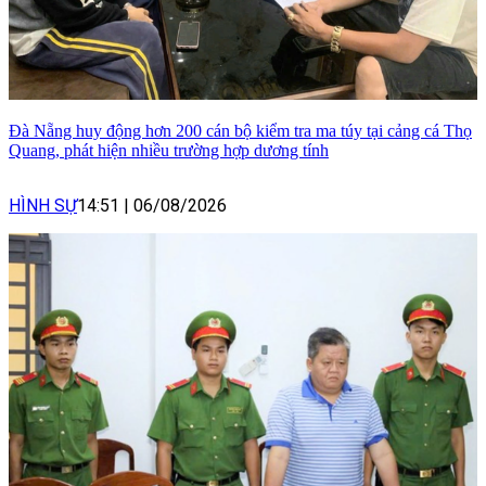
Đà Nẵng huy động hơn 200 cán bộ kiểm tra ma túy tại cảng cá Thọ
Quang, phát hiện nhiều trường hợp dương tính
HÌNH SỰ
14:51
|
06/08/2026