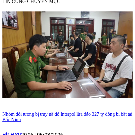
TIN CÙNG CHUYÊN MỤC
Nhóm đối tượng bị truy nã đỏ Interpol lừa đảo 327 tỷ đồng bị bắt tại
Bắc Ninh
HÌNH SỰ
20:06
|
06/08/2026