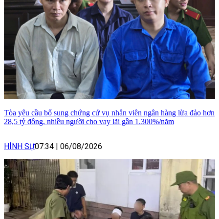
Tòa yêu cầu bổ sung chứng cứ vụ nhân viên ngân hàng lừa đảo hơn
28,5 tỷ đồng, nhiều người cho vay lãi gần 1.300%/năm
HÌNH SỰ
07:34
|
06/08/2026