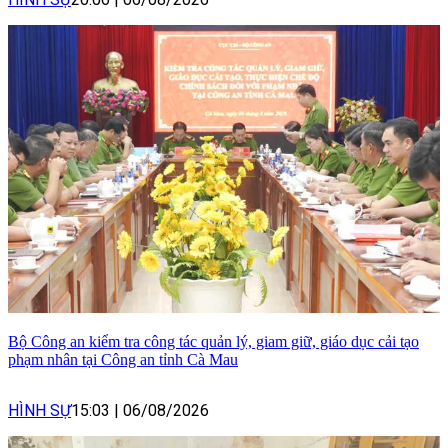
Bộ Công an kiểm tra công tác quản lý, giam giữ, giáo dục cải tạo
phạm nhân tại Công an tỉnh Cà Mau
HÌNH SỰ
15:03
|
06/08/2026