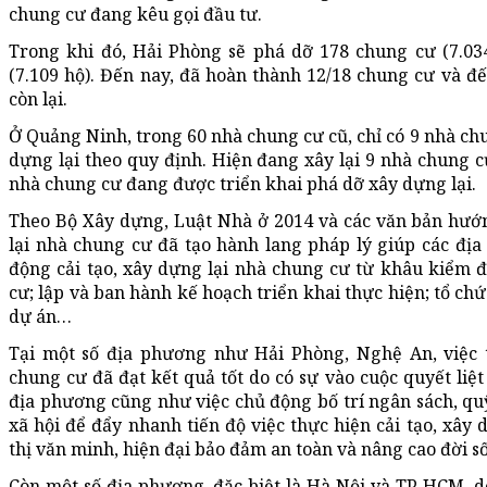
chung cư đang kêu gọi đầu tư.
Trong khi đó, Hải Phòng sẽ phá dỡ 178 chung cư (7.0
(7.109 hộ). Đến nay, đã hoàn thành 12/18 chung cư và đ
còn lại.
Ở Quảng Ninh, trong 60 nhà chung cư cũ, chỉ có 9 nhà ch
dựng lại theo quy định. Hiện đang xây lại 9 nhà chung c
nhà chung cư đang được triển khai phá dỡ xây dựng lại.
Theo Bộ Xây dựng, Luật Nhà ở 2014 và các văn bản hướn
lại nhà chung cư đã tạo hành lang pháp lý giúp các địa
động cải tạo, xây dựng lại nhà chung cư từ khâu kiểm 
cư; lập và ban hành kế hoạch triển khai thực hiện; tổ chức
dự án…
Tại một số địa phương như Hải Phòng, Nghệ An, việc t
chung cư đã đạt kết quả tốt do có sự vào cuộc quyết liệt
địa phương cũng như việc chủ động bố trí ngân sách, quỹ
xã hội để đẩy nhanh tiến độ việc thực hiện cải tạo, xây
thị văn minh, hiện đại bảo đảm an toàn và nâng cao đời s
Còn một số địa phương, đặc biệt là Hà Nội và TP HCM, 