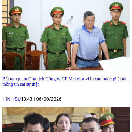
Bắt tạm giam Chủ tịch Công ty CP Mekolor vì bị cáo buộc phát tán
thông tin sai sự thật
HÌNH SỰ
13:43
|
06/08/2026