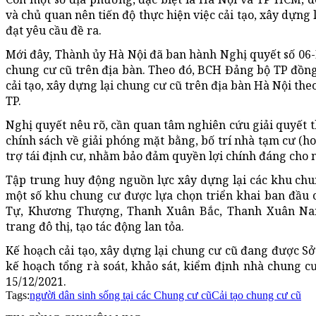
và chủ quan nên tiến độ thực hiện việc cải tạo, xây dựng
đạt yêu cầu đề ra.
Mới đây, Thành ủy Hà Nội đã ban hành Nghị quyết số 06-N
chung cư cũ trên địa bàn. Theo đó, BCH Đảng bộ TP đồng
cải tạo, xây dựng lại chung cư cũ trên địa bàn Hà Nội t
TP.
Nghị quyết nêu rõ, cần quan tâm nghiên cứu giải quyết 
chính sách về giải phóng mặt bằng, bố trí nhà tạm cư (ho
trợ tái định cư, nhằm bảo đảm quyền lợi chính đáng cho 
Tập trung huy động nguồn lực xây dựng lại các khu chu
một số khu chung cư được lựa chọn triển khai ban đầu c
Tự, Khương Thượng, Thanh Xuân Bắc, Thanh Xuân Nam
trang đô thị, tạo tác động lan tỏa.
Kế hoạch cải tạo, xây dựng lại chung cư cũ đang được Sở
kế hoạch tổng rà soát, khảo sát, kiểm định nhà chung c
15/12/2021.
Tags:
người dân sinh sống tại các Chung cư cũ
Cải tạo chung cư cũ