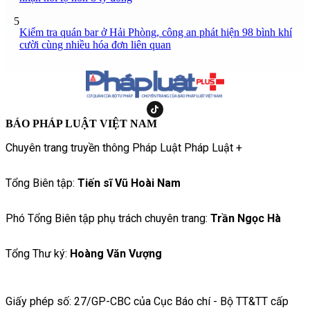
5
Kiểm tra quán bar ở Hải Phòng, công an phát hiện 98 bình khí
cười cùng nhiều hóa đơn liên quan
BÁO PHÁP LUẬT VIỆT NAM
Chuyên trang truyền thông Pháp Luật Pháp Luật +
Tổng Biên tập:
Tiến sĩ Vũ Hoài Nam
Phó Tổng Biên tập phụ trách chuyên trang:
Trần Ngọc Hà
Tổng Thư ký:
Hoàng Văn Vượng
Giấy phép số: 27/GP-CBC của Cục Báo chí - Bộ TT&TT cấp