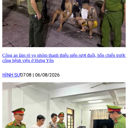
Công an làm rõ vụ nhóm thanh thiếu niên rượt đuổi, hỗn chiến trước
cổng bệnh viện ở Hưng Yên
HÌNH SỰ
07:08
|
06/08/2026