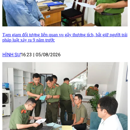
Tạm giam đối tượng liên quan vụ gây thương tích, bắt giữ người trái
pháp luật xảy ra 9 năm trước
HÌNH SỰ
16:23
|
05/08/2026