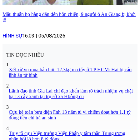
Mâu thuẫn họ hàng dẫn đến hỗn chiến, 9 người ở An Giang bị khởi
tố
HÌNH SỰ
16:03
|
05/08/2026
TIN ĐỌC NHIỀU
1
Xét xử vụ mua bán hơn 12,3kg ma túy ở TP HCM: Hai bị cáo
lĩnh án tử hình
2
Lãnh đạo tỉnh Gia Lai chỉ đạo khẩn làm rõ trách nhiệm vụ chặt
hạ 13 cây xanh tại trụ sở xã Hbông cũ
3
Cựu kế toán bưu điện lĩnh 13 năm tù vì chiếm đoạt hơn 1,1 tỷ
đồng tiền chi trả an sinh
4
Truy tố cựu Viện trưởng Viện Pháp y tâm thần Trung ương
nhận hối lộ hơn 8 tỷ đồng