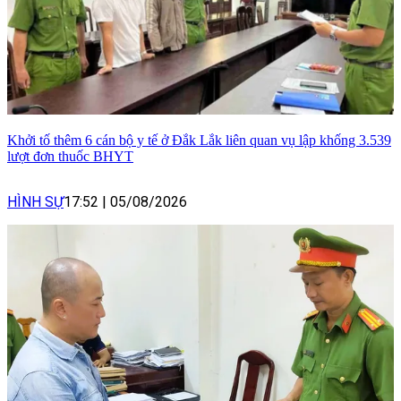
Khởi tố thêm 6 cán bộ y tế ở Đắk Lắk liên quan vụ lập khống 3.539
lượt đơn thuốc BHYT
HÌNH SỰ
17:52
|
05/08/2026