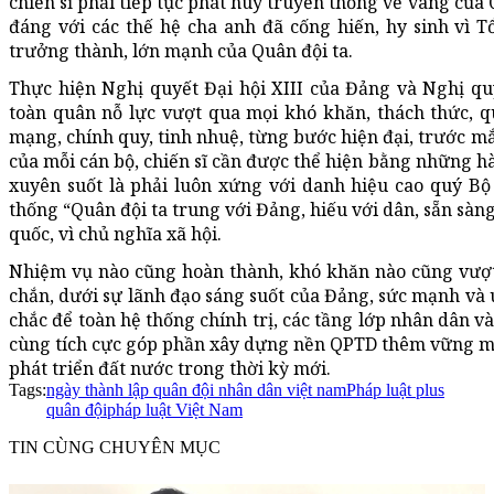
chiến sĩ phải tiếp tục phát huy truyền thống vẻ vang c
đáng với các thế hệ cha anh đã cống hiến, hy sinh vì 
trưởng thành, lớn mạnh của Quân đội ta.
Thực hiện Nghị quyết Đại hội XIII của Đảng và Nghị qu
toàn quân nỗ lực vượt qua mọi khó khăn, thách thức,
mạng, chính quy, tinh nhuệ, từng bước hiện đại, trước mắ
của mỗi cán bộ, chiến sĩ cần được thể hiện bằng những hà
xuyên suốt là phải luôn xứng với danh hiệu cao quý B
thống “Quân đội ta trung với Đảng, hiếu với dân, sẵn sàng
quốc, vì chủ nghĩa xã hội.
Nhiệm vụ nào cũng hoàn thành, khó khăn nào cũng vượt
chắn, dưới sự lãnh đạo sáng suốt của Đảng, sức mạnh và u
chắc để toàn hệ thống chính trị, các tầng lớp nhân dân và
cùng tích cực góp phần xây dựng nền QPTD thêm vững m
phát triển đất nước trong thời kỳ mới.
Tags:
ngày thành lập quân đội nhân dân việt nam
Pháp luật plus
quân đội
pháp luật Việt Nam
TIN CÙNG CHUYÊN MỤC