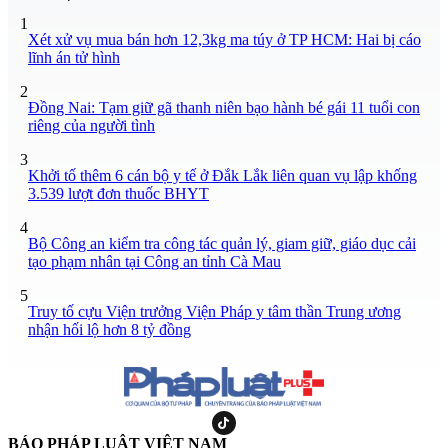
1
Xét xử vụ mua bán hơn 12,3kg ma túy ở TP HCM: Hai bị cáo
lĩnh án tử hình
2
Đồng Nai: Tạm giữ gã thanh niên bạo hành bé gái 11 tuổi con
riêng của người tình
3
Khởi tố thêm 6 cán bộ y tế ở Đắk Lắk liên quan vụ lập khống
3.539 lượt đơn thuốc BHYT
4
Bộ Công an kiểm tra công tác quản lý, giam giữ, giáo dục cải
tạo phạm nhân tại Công an tỉnh Cà Mau
5
Truy tố cựu Viện trưởng Viện Pháp y tâm thần Trung ương
nhận hối lộ hơn 8 tỷ đồng
BÁO PHÁP LUẬT VIỆT NAM