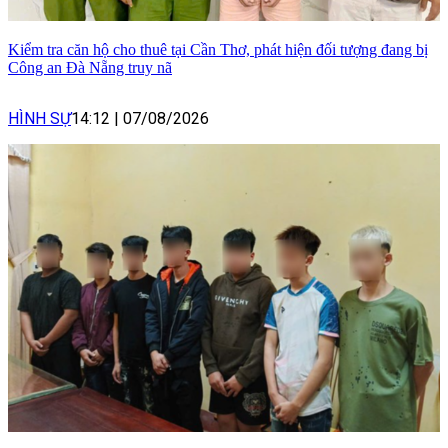
Kiểm tra căn hộ cho thuê tại Cần Thơ, phát hiện đối tượng đang bị
Công an Đà Nẵng truy nã
HÌNH SỰ
14:12
|
07/08/2026