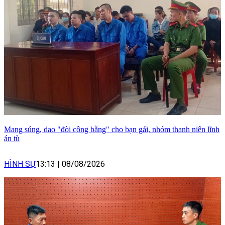
Mang súng, dao "đòi công bằng" cho bạn gái, nhóm thanh niên lĩnh
án tù
HÌNH SỰ
13:13
|
08/08/2026