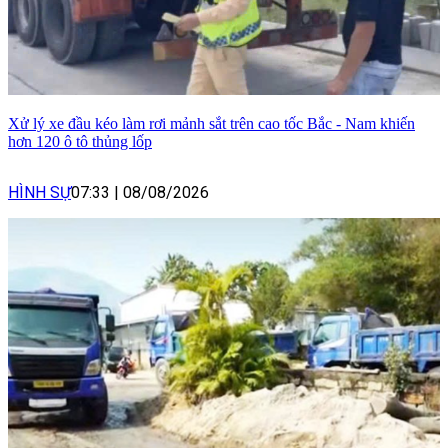
Xử lý xe đầu kéo làm rơi mảnh sắt trên cao tốc Bắc - Nam khiến
hơn 120 ô tô thủng lốp
HÌNH SỰ
07:33
|
08/08/2026