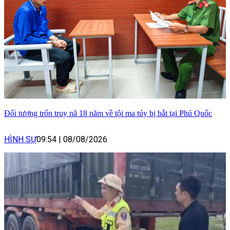
Đối tượng trốn truy nã 18 năm về tội ma túy bị bắt tại Phú Quốc
HÌNH SỰ
09:54
|
08/08/2026