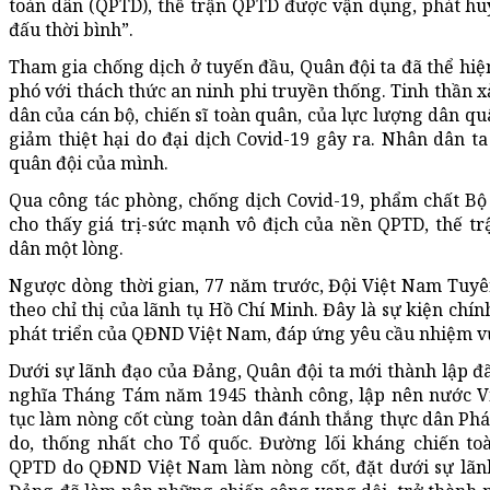
toàn dân (QPTD), thế trận QPTD được vận dụng, phát hu
đấu thời bình”.
Tham gia chống dịch ở tuyến đầu, Quân đội ta đã thể hiện
phó với thách thức an ninh phi truyền thống. Tinh thần x
dân của cán bộ, chiến sĩ toàn quân, của lực lượng dân q
giảm thiệt hại do đại dịch Covid-19 gây ra. Nhân dân ta
quân đội của mình.
Qua công tác phòng, chống dịch Covid-19, phẩm chất Bộ
cho thấy giá trị-sức mạnh vô địch của nền QPTD, thế tr
dân một lòng.
Ngược dòng thời gian, 77 năm trước, Đội Việt Nam Tuyê
theo chỉ thị của lãnh tụ Hồ Chí Minh. Đây là sự kiện chính
phát triển của QĐND Việt Nam, đáp ứng yêu cầu nhiệm v
Dưới sự lãnh đạo của Đảng, Quân đội ta mới thành lập đ
nghĩa Tháng Tám năm 1945 thành công, lập nên nước Vi
tục làm nòng cốt cùng toàn dân đánh thắng thực dân Pháp
do, thống nhất cho Tổ quốc. Đường lối kháng chiến toà
QPTD do QĐND Việt Nam làm nòng cốt, đặt dưới sự lãnh 