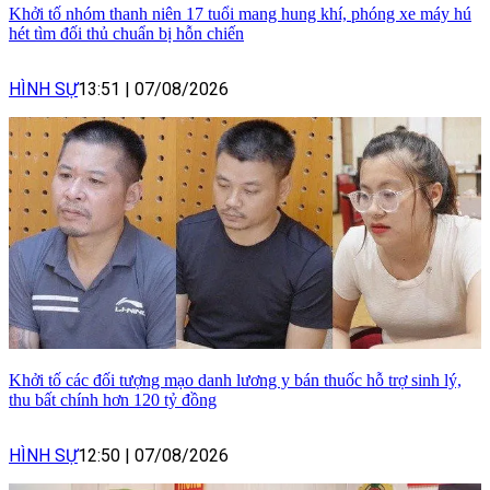
Khởi tố nhóm thanh niên 17 tuổi mang hung khí, phóng xe máy hú
hét tìm đối thủ chuẩn bị hỗn chiến
HÌNH SỰ
13:51
|
07/08/2026
Khởi tố các đối tượng mạo danh lương y bán thuốc hỗ trợ sinh lý,
thu bất chính hơn 120 tỷ đồng
HÌNH SỰ
12:50
|
07/08/2026