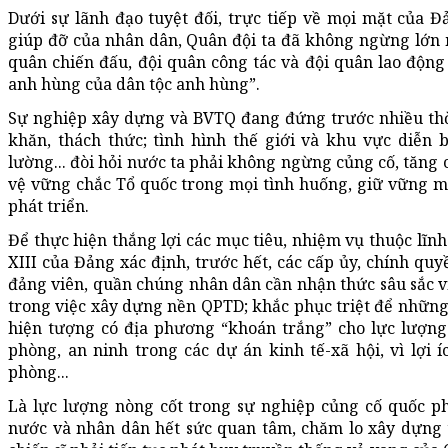
Dưới sự lãnh đạo tuyệt đối, trực tiếp về mọi mặt của 
giúp đỡ của nhân dân, Quân đội ta đã không ngừng lớn 
quân chiến đấu, đội quân công tác và đội quân lao động 
anh hùng của dân tộc anh hùng”.
Sự nghiệp xây dựng và BVTQ đang đứng trước nhiều thời
khăn, thách thức; tình hình thế giới và khu vực diễn 
lường... đòi hỏi nước ta phải không ngừng củng cố, tăn
vệ vững chắc Tổ quốc trong mọi tình huống, giữ vững m
phát triển.
Để thực hiện thắng lợi các mục tiêu, nhiệm vụ thuộc lĩn
XIII của Đảng xác định, trước hết, các cấp ủy, chính quy
đảng viên, quần chúng nhân dân cần nhận thức sâu sắc vị 
trong việc xây dựng nền QPTD; khắc phục triệt để những 
hiện tượng có địa phương “khoán trắng” cho lực lượng 
phòng, an ninh trong các dự án kinh tế-xã hội, vì lợi
phòng...
Là lực lượng nòng cốt trong sự nghiệp củng cố quốc p
nước và nhân dân hết sức quan tâm, chăm lo xây dựng ti