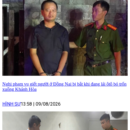
Nghi phạm vụ giết người ở Đồng Nai bị bắt khi đang lái ôtô bỏ trốn
xuống Khánh Hòa
HÌNH SỰ
13:58
|
09/08/2026