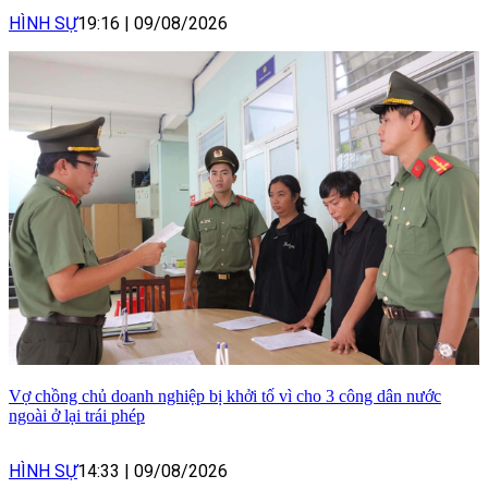
HÌNH SỰ
19:16
|
09/08/2026
Vợ chồng chủ doanh nghiệp bị khởi tố vì cho 3 công dân nước
ngoài ở lại trái phép
HÌNH SỰ
14:33
|
09/08/2026