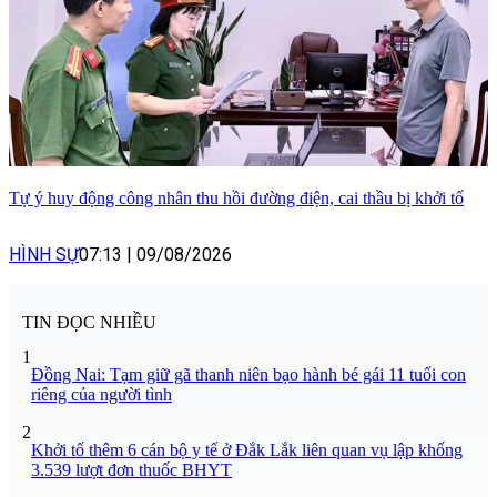
Tự ý huy động công nhân thu hồi đường điện, cai thầu bị khởi tố
HÌNH SỰ
07:13
|
09/08/2026
TIN ĐỌC NHIỀU
1
Đồng Nai: Tạm giữ gã thanh niên bạo hành bé gái 11 tuổi con
riêng của người tình
2
Khởi tố thêm 6 cán bộ y tế ở Đắk Lắk liên quan vụ lập khống
3.539 lượt đơn thuốc BHYT