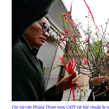
Các nữ cán Phòng Tham mưu CATP tất bật chuẩn bị những cành đào thật tươi. Với họ, việc mang không khí Tết vào trại giam không chỉ là nhiệm vụ mà còn là mệnh lệnh từ trái tim. Nữ cán bộ công an Phòng Tham mưu, Tài chính và trại tạm giam mang theo những phần quà thiết yếu tiến vào khu vực giam giữ. Bước chân ai cũng nhanh hơn với mong muốn sớm gặp các cháu nhỏ. Khoảnh khắc cành đào xuân được đưa vào khu vực các nữ phạm nhân đang chăm sóc con. Sắc hoa rực rỡ dường như làm bừng sáng không gian vốn ảm đạm, mang theo hy vọng về một năm mới an lành và hướng thiện. Ánh mắt trong veo của em bé khi được nữ cán bộ Công an vỗ về. Các cháu ở độ tuổi 1-2 tuổi, đang ở giai đoạn cần nhất sự chăm sóc và yêu thương. Hôm nay hơi ấm đến từ những "người mẹ" mặc cảnh phục. Một nữ cán bộ Công an vui đùa cùng cháu bé trên tay mẹ là phạm nhân tại Trại tạm giam số 2 - CATP Hà Nội. Khoảnh khắc này thật đẹp và ấm áp tình người. Hình ảnh xúc động qua khung cửa buồng giam: Nữ cán bộ Công an Thủ đô bế trên tay cháu bé sơ sinh. Trong buồng này còn có một cháu bé mới sinh được 4 ngày tuổi... Bàn tay bé xíu của thiên thần nhỏ nắm chặt lấy ngón tay của nữ chiến sĩ Công an. Một sự tin cậy tuyệt đối và bình yên đến lạ thường. Giây phút lắng đọng khi nữ cán bộ Công an Thủ đô nhắm mắt, ôm chặt cháu bé vào lòng như con đẻ của mình. Tình mẫu tử thiêng liêng dường như lan tỏa khắp buồng giam ở Bệnh xá Trại tạm giam số 2 Không khí đầm ấm bên trong buồng giam ở Trại tạm giam số 1. Chương trình không chỉ mang vật chất đến cho các cháu mà còn gửi gắm thông điệp nhân văn sâu sắc của Công an Thủ đô: Mọi lỗi lầm đều có thể được tha thứ nếu biết quay đầu, và trẻ em luôn xứng đáng được yêu thương, chăm sóc trong mọi hoàn cảnh. Không khí đầm ấm bên trong buồng giam ở Trại tạm giam số 1. Chương trình không chỉ mang vật chất đến cho các cháu mà còn gửi gắm thông điệp nhân văn sâu sắc của Công an Thủ đô: Mọi lỗi lầm đều có thể được tha thứ nếu biết quay đầu, và trẻ em luôn xứng đáng được yêu thương, chăm sóc trong mọi hoàn cảnh. Những nữ cán bộ tại các Trại tạm giam của CATP hôm nay cũng thấy rất ấm lòng với sự chia sẻ từ những 