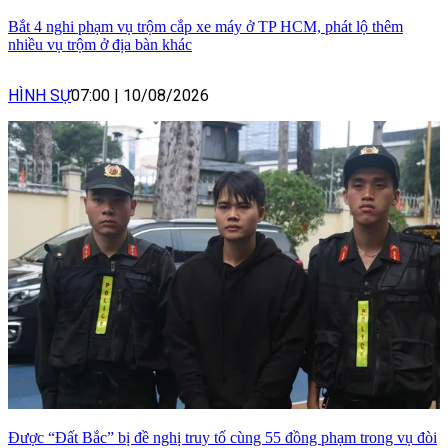
Bắt 4 nghi phạm vụ trộm cắp xe máy ở TP HCM, phát lộ thêm
nhiều vụ trộm ở địa bàn khác
HÌNH SỰ
07:00
|
10/08/2026
Được “Đất Bắc” bị đề nghị truy tố cùng 55 đồng phạm trong vụ đòi