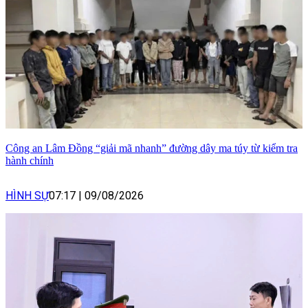
Công an Lâm Đồng “giải mã nhanh” đường dây ma túy từ kiểm tra
hành chính
HÌNH SỰ
07:17
|
09/08/2026