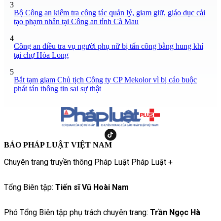
3
Bộ Công an kiểm tra công tác quản lý, giam giữ, giáo dục cải
tạo phạm nhân tại Công an tỉnh Cà Mau
4
Công an điều tra vụ người phụ nữ bị tấn công bằng hung khí
tại chợ Hòa Long
5
Bắt tạm giam Chủ tịch Công ty CP Mekolor vì bị cáo buộc
phát tán thông tin sai sự thật
BÁO PHÁP LUẬT VIỆT NAM
Chuyên trang truyền thông Pháp Luật Pháp Luật +
Tổng Biên tập:
Tiến sĩ Vũ Hoài Nam
Phó Tổng Biên tập phụ trách chuyên trang:
Trần Ngọc Hà