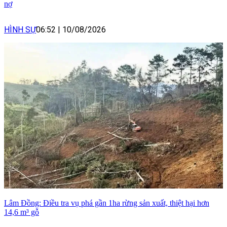
nợ
HÌNH SỰ
06:52
|
10/08/2026
Lâm Đồng: Điều tra vụ phá gần 1ha rừng sản xuất, thiệt hại hơn
14,6 m³ gỗ