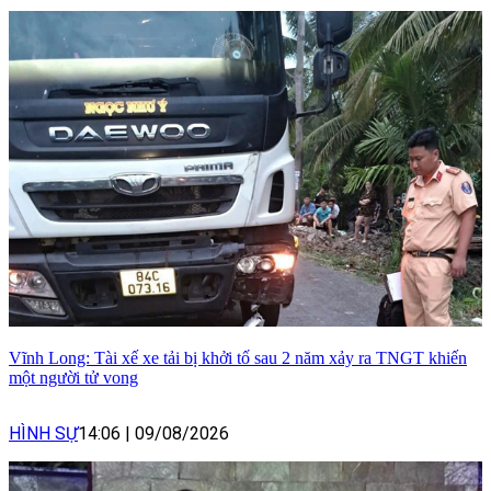
Vĩnh Long: Tài xế xe tải bị khởi tố sau 2 năm xảy ra TNGT khiến
một người tử vong
HÌNH SỰ
14:06
|
09/08/2026