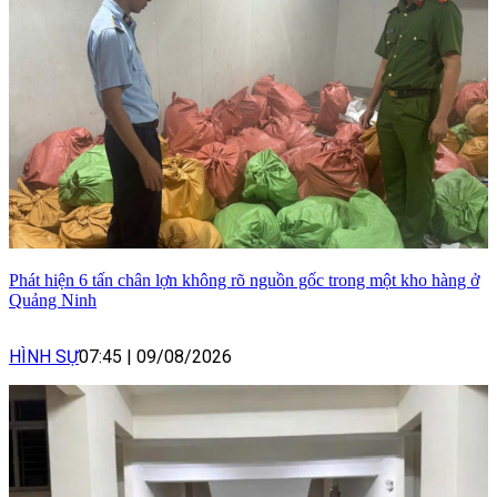
Phát hiện 6 tấn chân lợn không rõ nguồn gốc trong một kho hàng ở
Quảng Ninh
HÌNH SỰ
07:45
|
09/08/2026