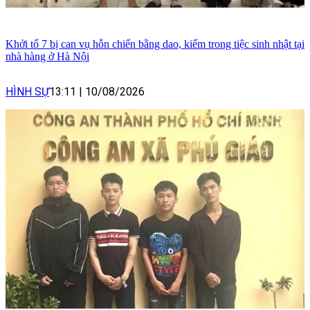
Khởi tố 7 bị can vụ hỗn chiến bằng dao, kiếm trong tiệc sinh nhật tại
nhà hàng ở Hà Nội
HÌNH SỰ
13:11
|
10/08/2026