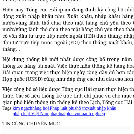
Hiện nay, Tổng cục Hải quan đang định kỳ công bố nhiề
động xuất nhập khẩu như: Xuất khẩu, nhập khẩu hàng
nước/vùng lãnh thổ chia theo mặt hàng chủ yếu theo
nước/vùng lãnh thổ chia theo mặt hàng chủ yếu theo th
có vốn đầu tư trực tiếp nước ngoài (FDI) theo tháng; nh
đầu tư trực tiếp nước ngoài (FDI) theo tháng; xuất khẩu
tháng…
Nội dung thống kê mới nhất được công bố trong năm 
thống kê hàng tái xuất. Việc thực hiện thống kê hàng hóa
Hải quan trong việc thực hiện ngày càng đầy đủ hơn cá
Hợp quốc (UNSD) cũng như đáp ứng các nhu cầu cao hơn v
Việc công bố số liệu được Tổng cục Hải quan thực hiện the
thức. Các số liệu thống kê ước tính chỉ phục vụ cho mục 
gian phổ biến thông tin thống kê theo Lịch, Tổng cục Hải
Tags:
kim ngạch
hàng hoá
Pháp luật plus
hỗ trợ
xuất nhập khẩu
pháp luật Việt Nam
phapluatplus.vn
doanh nghiệp
TIN CÙNG CHUYÊN MỤC