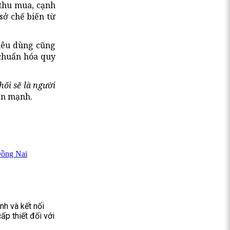
 thu mua, cạnh
sở chế biến từ
iêu dùng cũng
 chuẩn hóa quy
ối sẽ là người
n mạnh.
Đồng Nai
nh và kết nối
ấp thiết đối với