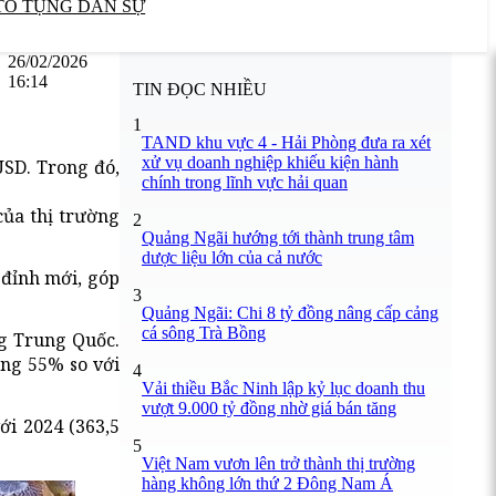
TỐ TỤNG DÂN SỰ
26/02/2026
16:14
TIN ĐỌC NHIỀU
1
TAND khu vực 4 - Hải Phòng đưa ra xét
xử vụ doanh nghiệp khiếu kiện hành
SD. Trong đó,
chính trong lĩnh vực hải quan
của thị trường
2
Quảng Ngãi hướng tới thành trung tâm
dược liệu lớn của cả nước
 đỉnh mới, góp
3
Quảng Ngãi: Chi 8 tỷ đồng nâng cấp cảng
cá sông Trà Bồng
ng Trung Quốc.
ăng 55% so với
4
Vải thiều Bắc Ninh lập kỷ lục doanh thu
vượt 9.000 tỷ đồng nhờ giá bán tăng
ới 2024 (363,5
5
Việt Nam vươn lên trở thành thị trường
hàng không lớn thứ 2 Đông Nam Á