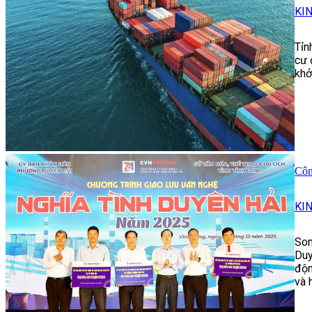
KI
Tỉn
cư 
khở
Côn
KI
Son
Duy
độn
và 