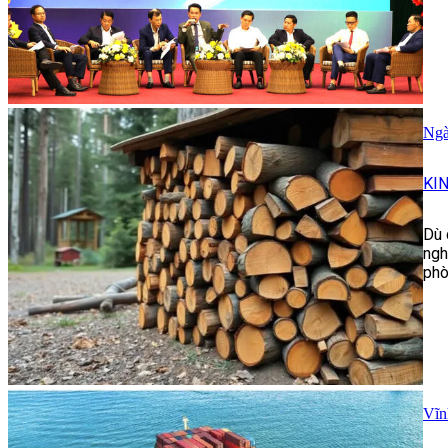
Ngà
KI
Dù 
ngh
phò
Vĩn