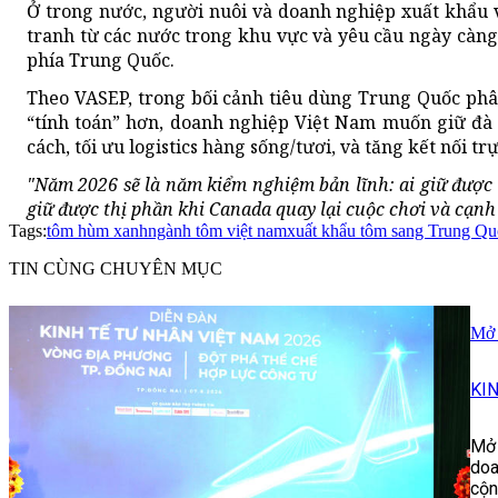
Ở trong nước, người nuôi và doanh nghiệp xuất khẩu 
tranh từ các nước trong khu vực và yêu cầu ngày càng 
phía Trung Quốc.
Theo VASEP, trong bối cảnh tiêu dùng Trung Quốc ph
“tính toán” hơn, doanh nghiệp Việt Nam muốn giữ đà 
cách, tối ưu logistics hàng sống/tươi, và tăng kết nối tr
"Năm 2026 sẽ là năm kiểm nghiệm bản lĩnh: ai giữ được 
giữ được thị phần khi Canada quay lại cuộc chơi và cạnh
Tags:
tôm hùm xanh
ngành tôm việt nam
xuất khẩu tôm sang Trung Qu
TIN CÙNG CHUYÊN MỤC
Mở 
KI
Mở 
doa
cộn