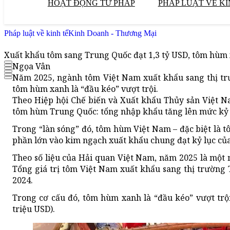
HOẠT ĐỘNG TƯ PHÁP
PHÁP LUẬT VỀ KI
Pháp luật về kinh tế
Kinh Doanh - Thương Mại
Xuất khẩu tôm sang Trung Quốc đạt 1,3 tỷ USD, tôm hùm x
Ngọa Vân
Năm 2025, ngành tôm Việt Nam xuất khẩu sang thị tr
tôm hùm xanh là “đầu kéo” vượt trội.
Theo Hiệp hội Chế biến và Xuất khẩu Thủy sản Việt N
tôm hùm Trung Quốc: tổng nhập khẩu tăng lên mức kỷ l
Trong “làn sóng” đó, tôm hùm Việt Nam – đặc biệt là 
phần lớn vào kim ngạch xuất khẩu chung đạt kỷ lục củ
Theo số liệu của Hải quan Việt Nam, năm 2025 là một
Tổng giá trị tôm Việt Nam xuất khẩu sang thị trường
2024.
Trong cơ cấu đó, tôm hùm xanh là “đầu kéo” vượt trộ
triệu USD).