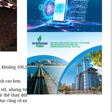
t khoảng 100,2
nh cao hơn.
 tốt, nhưng từ
 thể thay đổi
tục củng cố sự