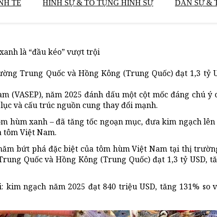
NH TẾ
HÌNH SỰ & TỐ TỤNG HÌNH SỰ
DÂN SỰ & 
anh là “đầu kéo” vượt trội
ường Trung Quốc và Hồng Kông (Trung Quốc) đạt 1,3 tỷ U
am (VASEP), năm 2025 đánh dấu một cột mốc đáng chú ý 
ục và cấu trúc nguồn cung thay đổi mạnh.
tôm hùm xanh – đã tăng tốc ngoạn mục, đưa kim ngạch lên
a tôm Việt Nam.
 năm bứt phá đặc biệt của tôm hùm Việt Nam tại thị trườ
 Trung Quốc và Hồng Kông (Trung Quốc) đạt 1,3 tỷ USD, t
i: kim ngạch năm 2025 đạt 840 triệu USD, tăng 131% so v