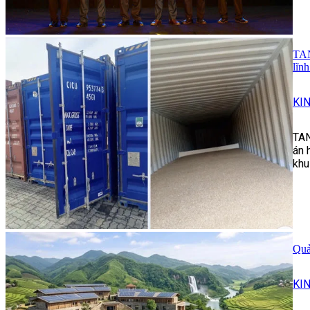
TAN
lĩn
KI
TAN
án 
khu
Quả
KI