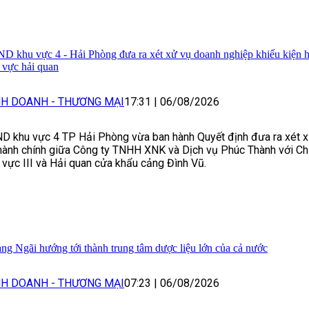
D khu vực 4 - Hải Phòng đưa ra xét xử vụ doanh nghiệp khiếu kiện h
h vực hải quan
NH DOANH - THƯƠNG MẠI
17:31
|
06/08/2026
D khu vực 4 TP Hải Phòng vừa ban hành Quyết định đưa ra xét 
hành chính giữa Công ty TNHH XNK và Dịch vụ Phúc Thành với Ch
 vực III và Hải quan cửa khẩu cảng Đình Vũ.
ng Ngãi hướng tới thành trung tâm dược liệu lớn của cả nước
NH DOANH - THƯƠNG MẠI
07:23
|
06/08/2026