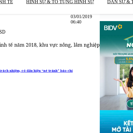
NH TẾ
HÌNH SỰ & TỐ TỤNG HÌNH SỰ
DÂN SỰ & 
03/01/2019
06:40
USD
nh tế năm 2018, khu vực nông, lâm nghiệp
trách nhiệm, có dấu hiệu “né tránh” báo chí