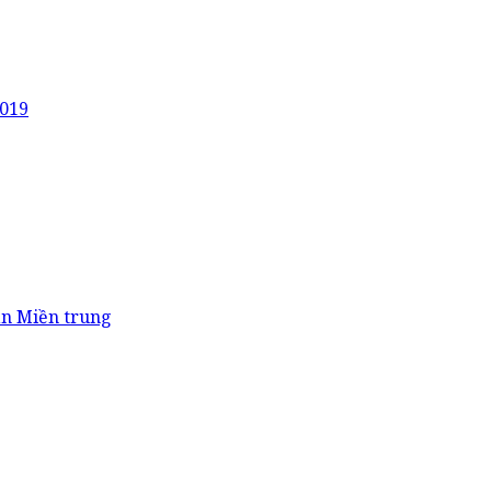
2019
ản Miền trung