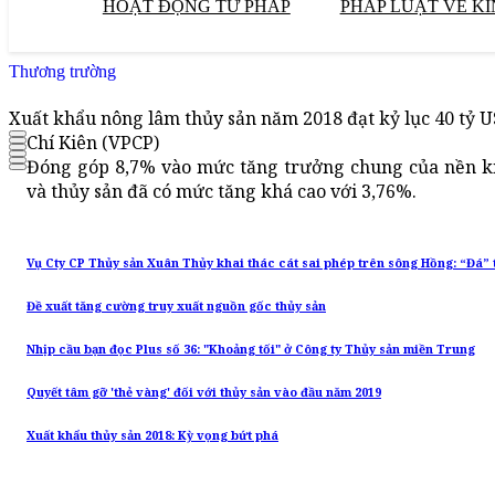
HOẠT ĐỘNG TƯ PHÁP
PHÁP LUẬT VỀ KI
Thương trường
Xuất khẩu nông lâm thủy sản năm 2018 đạt kỷ lục 40 tỷ 
Chí Kiên (VPCP)
Đóng góp 8,7% vào mức tăng trưởng chung của nền ki
và thủy sản đã có mức tăng khá cao với 3,76%.
Vụ Cty CP Thủy sản Xuân Thủy khai thác cát sai phép trên sông Hồng: “Đá” 
Đề xuất tăng cường truy xuất nguồn gốc thủy sản
Nhịp cầu bạn đọc Plus số 36: "Khoảng tối" ở Công ty Thủy sản miền Trung
Quyết tâm gỡ 'thẻ vàng' đối với thủy sản vào đầu năm 2019
Xuất khẩu thủy sản 2018: Kỳ vọng bứt phá