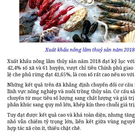
Xuất khẩu nông lâm thuỷ sản năm 2018 đ
Xuất khẩu nông lâm thủy sản năm 2018 đạt kỷ lục với
42,4% số xã và 61 huyện, vượt chỉ tiêu Chính phủ gia
lệ che phủ rừng đạt 41,65%, là con số rất cao nếu so vớ
Những kết quả trên đã khẳng định chuyển đổi cơ cấu 
lĩnh vực nông nghiệp và nuôi trồng thủy sản. Cơ cấu s
chuyển từ mục tiêu số lượng sang chất lượng và giá trị
phân khúc sang quy mô lớn, khép kín theo chuỗi giá trị
Tuy đạt được kết quả cao và khá toàn diện, nhưng tăn
nhỏ vẫn chiếm tỷ trọng lớn, liên kết giữa vùng nguy
hợp tác xã còn ít, thiếu chặt chẽ.