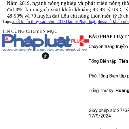
Năm 2019, ngành nông nghiệp và phát triển nông th
đạt 3%; kim ngạch xuất khẩu khoảng 42-43 tỷ USD; tỷ
48-50% và 70 huyện đạt tiêu chí nông thôn mới; tỷ lệ ch
Tags:
xuất khẩu thuỷ sản năm 2018
Dân trí
Pháp luật plus
xuất khẩu nô
TIN CÙNG CHUYÊN MỤC
BÁO PHÁP LUẬT 
Chuyên trang truyền
Tổng Biên tập:
Tiến
Phó Tổng Biên tập p
Tổng Thư ký:
Hoàng
Giấy phép số: 27/G
17/9/2024