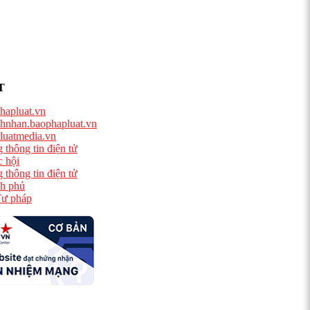
T
hapluat.vn
hnhan.baophapluat.vn
luatmedia.vn
 thông tin điện tử
 hội
 thông tin điện tử
h phủ
ư pháp