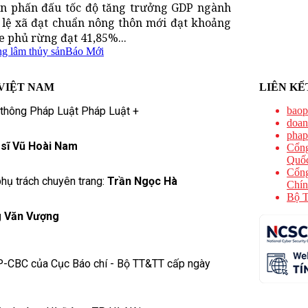
ôn phấn đấu tốc độ tăng trưởng GDP ngành
 lệ xã đạt chuẩn nông thôn mới đạt khoảng
e phủ rừng đạt 41,85%...
ng lâm thủy sản
Báo Mới
VIỆT NAM
LIÊN KẾ
 thông Pháp Luật Pháp Luật +
baop
doan
phap
 sĩ Vũ Hoài Nam
Cổng
Quốc
Cổng
hụ trách chuyên trang:
Trần Ngọc Hà
Chín
Bộ T
 Văn Vượng
P-CBC của Cục Báo chí - Bộ TT&TT cấp ngày