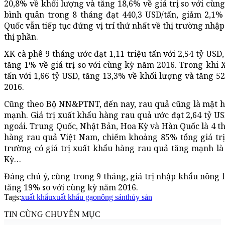
20,8% về khối lượng và tăng 18,6% về giá trị so với cùn
bình quân trong 8 tháng đạt 440,3 USD/tấn, giảm 2,1%
Quốc vẫn tiếp tục đứng vị trí thứ nhất về thị trường nh
thị phần.
XK cà phê 9 tháng ước đạt 1,11 triệu tấn với 2,54 tỷ US
tăng 1% về giá trị so với cùng kỳ năm 2016. Trong khi 
tấn với 1,66 tỷ USD, tăng 13,3% về khối lượng và tăng 5
2016.
Cũng theo Bộ NN&PTNT, đến nay, rau quả cũng là mặt hà
mạnh. Giá trị xuất khẩu hàng rau quả ước đạt 2,64 tỷ U
ngoái. Trung Quốc, Nhật Bản, Hoa Kỳ và Hàn Quốc là 4 t
hàng rau quả Việt Nam, chiếm khoảng 85% tổng giá trị
trường có giá trị xuất khẩu hàng rau quả tăng mạnh l
Kỳ…
Đáng chú ý, cũng trong 9 tháng, giá trị nhập khẩu nông 
tăng 19% so với cùng kỳ năm 2016.
Tags:
xuất khẩu
xuất khẩu gạo
nông sản
thủy sản
TIN CÙNG CHUYÊN MỤC