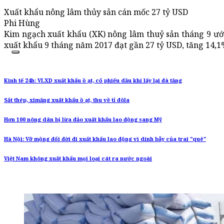
Xuất khẩu nông lâm thủy sản cán mốc 27 tỷ USD
Phi Hùng
Kim ngạch xuất khẩu (XK) nông lâm thuỷ sản tháng 9 ước 
xuất khẩu 9 tháng năm 2017 đạt gần 27 tỷ USD, tăng 14,1
Kinh tế 24h: VLXD xuất khẩu ồ ạt, cổ phiếu dầu khí lấy lại đà tăng
Sắt thép, ximăng xuất khẩu ồ ạt, thu về tỉ đôla
Hơn 100 nông dân bị lừa đảo xuất khẩu lao động sang Mỹ
Hà Nội: Vỡ mộng đổi đời đi xuất khẩu lao động vì dính bẫy của trai "quê"
Việt Nam không xuất khẩu mọi loại cát ra nước ngoài