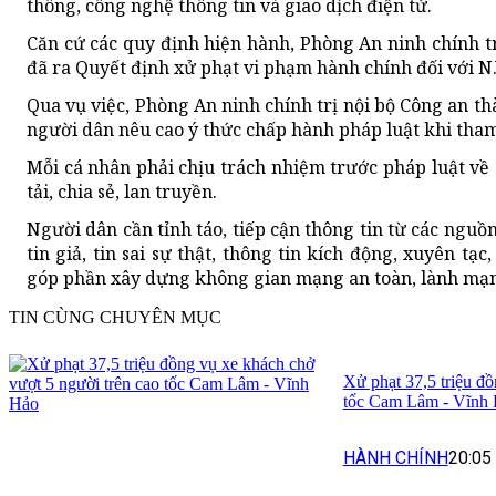
thông, công nghệ thông tin và giao dịch điện tử.
Căn cứ các quy định hiện hành, Phòng An ninh chính t
đã ra Quyết định xử phạt vi phạm hành chính đối với N.
Qua vụ việc, Phòng An ninh chính trị nội bộ Công an t
người dân nêu cao ý thức chấp hành pháp luật khi tham
Mỗi cá nhân phải chịu trách nhiệm trước pháp luật về
tải, chia sẻ, lan truyền.
Người dân cần tỉnh táo, tiếp cận thông tin từ các nguồn
tin giả, tin sai sự thật, thông tin kích động, xuyên tạ
góp phần xây dựng không gian mạng an toàn, lành mạn
TIN CÙNG CHUYÊN MỤC
Xử phạt 37,5 triệu đồ
tốc Cam Lâm - Vĩnh
HÀNH CHÍNH
20:05