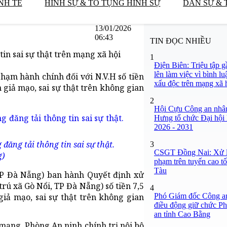
NH TẾ
HÌNH SỰ & TỐ TỤNG HÌNH SỰ
DÂN SỰ & 
13/01/2026
06:43
TIN ĐỌC NHIỀU
in sai sự thật trên mạng xã hội
1
Điện Biên: Triệu tập 
lên làm việc vì bình lu
ạm hành chính đối với N.V.H số tiền
xấu độc trên mạng xã 
n giả mạo, sai sự thật trên không gian
2
Hội Cựu Công an nhâ
Hưng tổ chức Đại hội 
2026 - 2031
đăng tải thông tin sai sự thật.
3
CSGT Đồng Nai: Xử lý
g)
phạm trên tuyến cao t
Tàu
 TP Đà Nẵng) ban hành Quyết định xử
rú xã Gò Nổi, TP Đà Nẵng) số tiền 7,5
4
Phó Giám đốc Công an
 giả mạo, sai sự thật trên không gian
điều động giữ chức P
an tỉnh Cao Bằng
mạng, Phòng An ninh chính trị nội bộ