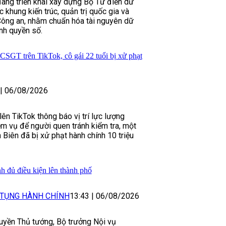
ang triển khai xây dựng Bộ Từ điển dữ
c khung kiến trúc, quản trị quốc gia và
ông an, nhằm chuẩn hóa tài nguyên dữ
ính quyền số.
CSGT trên TikTok, cô gái 22 tuổi bị xử phạt
|
06/08/2026
ên TikTok thông báo vị trí lực lượng
m vụ để người quen tránh kiểm tra, một
 Biên đã bị xử phạt hành chính 10 triệu
 đủ điều kiện lên thành phố
 TỤNG HÀNH CHÍNH
13:43
|
06/08/2026
uyền Thủ tướng, Bộ trưởng Nội vụ