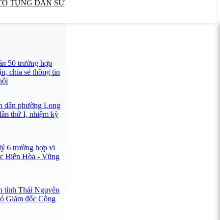
TỐ TỤNG DÂN SỰ
gần 50 trường hợp
ận, chia sẻ thông tin
hội
n dân phường Long
lần thứ I, nhiệm kỳ
 6 trường hợp vi
ốc Biên Hòa - Vũng
 tỉnh Thái Nguyên
hó Giám đốc Công