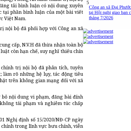
5
đăng tải bình luận có nội dung xuyên
Công an xã Đại Phước
c tại phần bình luận của một bài viết
tại Hội nghị giao ban 
tháng 7/2026
ớc Việt Nam.
rị nội bộ đã phối hợp với Công an xã
 cung cấp, N.V.H đã thừa nhận toàn bộ
luật còn hạn chế, suy nghĩ thiếu chín
chính trị nội bộ đã phân tích, tuyên
t; làm rõ những hệ lụy, tác động tiêu
ự thật trên không gian mạng đối với xã
 bỏ nội dung vi phạm, đăng bài đính
t không tái phạm và nghiêm túc chấp
101 Nghị định số 15/2020/NĐ-CP ngày
chính trong lĩnh vực bưu chính, viễn