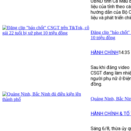
UBND tỉnh Cà Mau đ
liệu của tỉnh theo cá
hướng dẫn của Bộ C
liệu và phát triển ch
Đăng clip "báo chốt" 
10 triệu đồng
HÀNH CHÍNH
14:35
Sau khi đăng video l
CSGT đang làm nhiệ
người phụ nữ ở Điện
đồng.
Quảng Ninh, Bắc Ninh
HÀNH CHÍNH & TỐ
Sáng 6/8, thừa ủy q