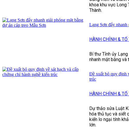
khoa khu vực Long 
Thành.
Lạng Sơn đẩy nhanh g
HÀNH CHÍNH & TỐ
Bí thư Tỉnh ủy Lạn
nhanh mặt bằng và t
Đề xuất bỏ quy định 
trúc
HÀNH CHÍNH & TỐ
Dự thảo sửa Luật Ki
hóa thủ tục và siết 
kiến lo ngại tính khả
lớn.