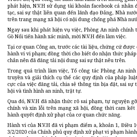
phát hiện, N.V.H sử dụng tài khoản facebook cá nhân 
tạc, sai sự thật liên quan đến lãnh đạo Đảng, Nhà nướ
trên trang mạng xã hội có nội dung chống phá Nhà nư
Ngay sau khi phát hiện vụ việc, Phòng An ninh chính t
Gò Nổi tiến hành xác minh, mời N.V.H đến làm việc.
Tại cơ quan Công an, trước các tài liệu, chứng cứ được
hành vi vi phạm; đồng thời cho biết do nhận thức pháp 
chắn nên đã đăng tải nội dung sai sự thật nêu trên.
Trong quá trình làm việc, Tổ công tác Phòng An ninh 
truyền và giải thích cụ thể các quy định của pháp luậ
cực của việc đăng tải, chia sẻ thông tin bịa đặt, sai s
hội và tình hình an ninh, trật tự.
Qua đó, N.V.H đã nhận thức rõ sai phạm, tự nguyện gỡ
chính và xin lỗi trên mạng xã hội, đồng thời cam kế
hành quyết định xử phạt của cơ quan chức năng.
Hành vi của N.V.H đã vi phạm điểm a, khoản 1, Điều 
3/2/2020 của Chính phủ quy định xử phạt vi phạm hành 