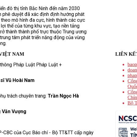
riển đô thị tỉnh Bắc Ninh đến năm 2030
 phê duyệt đã xác định định hướng phát
ị theo mô hình đa cực, hình thành các cực
lợi thế của từng khu vực, tạo nền tảng
rở thành thành phố trực thuộc Trung ương
trung tâm phát triển năng động của vùng
ng.
VIỆT NAM
LIÊN KẾ
 thông Pháp Luật Pháp Luật +
baop
doan
phap
 sĩ Vũ Hoài Nam
Cổng
Quốc
Cổng
hụ trách chuyên trang:
Trần Ngọc Hà
Chín
Bộ T
 Văn Vượng
P-CBC của Cục Báo chí - Bộ TT&TT cấp ngày