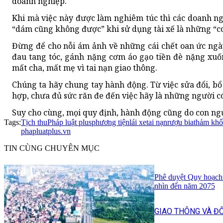
doanh nghiệp.
Khi mà việc này được làm nghiêm túc thì các doanh ng
“dám cũng không được” khi sử dụng tài xế là những “c
Đừng để cho nỗi ám ảnh về những cái chết oan ức ngà
đau tang tóc, gánh nặng cơm áo gạo tiền đè nặng xuố
mất cha, mất mẹ vì tai nạn giao thông.
Chúng ta hãy chung tay hành động. Từ việc sửa đổi, b
hợp, chưa đủ sức răn đe đến việc hãy là những người có
Suy cho cùng, mọi quy định, hành động cũng do con ngư
Tags:
Tịch thu
Pháp luật plus
phương tiện
lái xe
tai nạn
rượu bia
thảm khố
phapluatplus.vn
TIN CÙNG CHUYÊN MỤC
Phê duyệt Quy hoạch
nhìn đến năm 2075
GIAO THÔNG VÀ ĐÔ