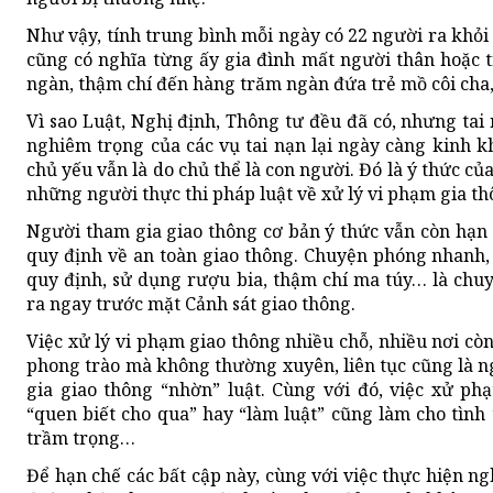
Như vậy, tính trung bình mỗi ngày có 22 người ra khỏi
cũng có nghĩa từng ấy gia đình mất người thân hoặc t
ngàn, thậm chí đến hàng trăm ngàn đứa trẻ mồ côi cha
Vì sao Luật, Nghị định, Thông tư đều đã có, nhưng tai
nghiêm trọng của các vụ tai nạn lại ngày càng kinh
chủ yếu vẫn là do chủ thể là con người. Đó là ý thức củ
những người thực thi pháp luật về xử lý vi phạm gia th
Người tham gia giao thông cơ bản ý thức vẫn còn hạn 
quy định về an toàn giao thông. Chuyện phóng nhanh, 
quy định, sử dụng rượu bia, thậm chí ma túy… là chuy
ra ngay trước mặt Cảnh sát giao thông.
Việc xử lý vi phạm giao thông nhiều chỗ, nhiều nơi còn 
phong trào mà không thường xuyên, liên tục cũng là 
gia giao thông “nhờn” luật. Cùng với đó, việc xử phạ
“quen biết cho qua” hay “làm luật” cũng làm cho tình
trầm trọng…
Để hạn chế các bất cập này, cùng với việc thực hiện n