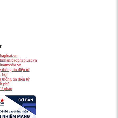
T
hapluat.vn
hnhan.baophapluat.vn
luatmedia.vn
 thông tin điện tử
 hội
 thông tin điện tử
h phủ
ư pháp