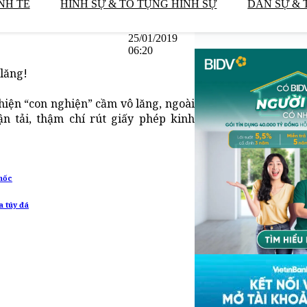
NH TẾ
HÌNH SỰ & TỐ TỤNG HÌNH SỰ
DÂN SỰ & 
25/01/2019
06:20
lăng!
hiện “con nghiện” cầm vô lăng, ngoài
ận tải, thậm chí rút giấy phép kinh
khốc
a túy đá