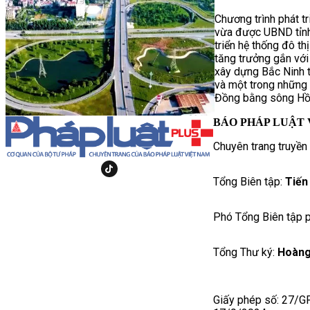
Chương trình phát t
vừa được UBND tỉnh
triển hệ thống đô th
tăng trưởng gắn với 
xây dựng Bắc Ninh t
và một trong những 
Đồng bằng sông Hồ
BÁO PHÁP LUẬT 
Chuyên trang truyền
Tổng Biên tập:
Tiến
Phó Tổng Biên tập p
Tổng Thư ký:
Hoàng
Giấy phép số: 27/G