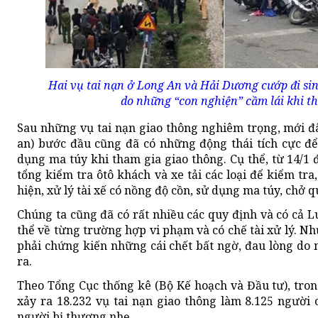
Hai vụ tai nạn ở Long An và Hải Dương cướp đi s
do những “con nghiện” cầm lái khi th
Sau những vụ tai nạn giao thông nghiêm trọng, mới đâ
an) bước đầu cũng đã có những động thái tích cực để
dụng ma túy khi tham gia giao thông. Cụ thể, từ 14/1 
tổng kiểm tra ôtô khách và xe tải các loại để kiểm tr
hiện, xử lý tài xế có nồng độ cồn, sử dụng ma túy, chở 
Chúng ta cũng đã có rất nhiều các quy định và có cả 
thể về từng trường hợp vi phạm và có chế tài xử lý. N
phải chứng kiến những cái chết bất ngờ, đau lòng do
ra.
Theo Tổng Cục thống kê (Bộ Kế hoạch và Đầu tư), tron
xảy ra 18.232 vụ tai nạn giao thông làm 8.125 người 
người bị thương nhẹ.