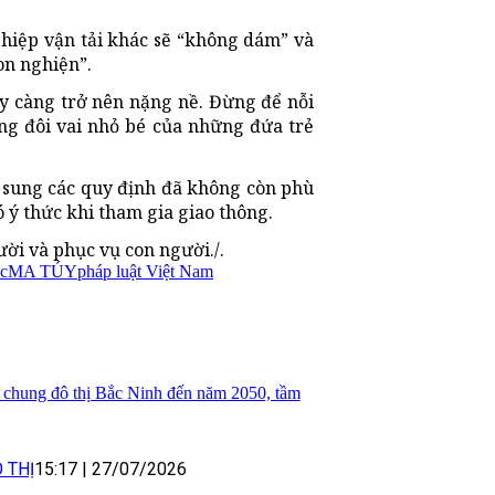
hiệp vận tải khác sẽ “không dám” và
on nghiện”.
y càng trở nên nặng nề. Đừng để nỗi
ng đôi vai nhỏ bé của những đứa trẻ
ổ sung các quy định đã không còn phù
 ý thức khi tham gia giao thông.
ời và phục vụ con người./.
c
MA TÚY
pháp luật Việt Nam
 chung đô thị Bắc Ninh đến năm 2050, tầm
 THỊ
15:17
|
27/07/2026