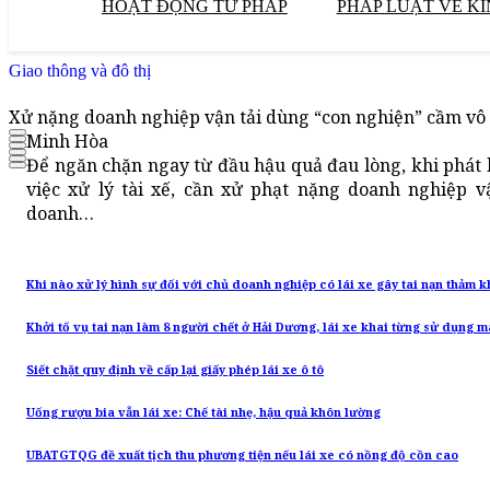
HOẠT ĐỘNG TƯ PHÁP
PHÁP LUẬT VỀ KI
Giao thông và đô thị
Xử nặng doanh nghiệp vận tải dùng “con nghiện” cầm vô 
Minh Hòa
Để ngăn chặn ngay từ đầu hậu quả đau lòng, khi phát 
việc xử lý tài xế, cần xử phạt nặng doanh nghiệp v
doanh…
Khi nào xử lý hình sự đối với chủ doanh nghiệp có lái xe gây tai nạn thảm 
Khởi tố vụ tai nạn làm 8 người chết ở Hải Dương, lái xe khai từng sử dụng m
Siết chặt quy định về cấp lại giấy phép lái xe ô tô
Uống rượu bia vẫn lái xe: Chế tài nhẹ, hậu quả khôn lường
UBATGTQG đề xuất tịch thu phương tiện nếu lái xe có nồng độ cồn cao