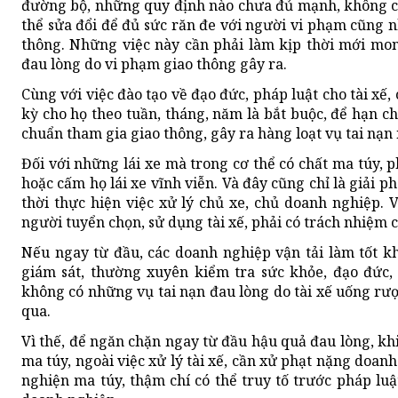
đường bộ, những quy định nào chưa đủ mạnh, không cò
thể sửa đổi để đủ sức răn đe với người vi phạm cũng 
thông. Những việc này cần phải làm kịp thời mới mo
đau lòng do vi phạm giao thông gây ra.
Cùng với việc đào tạo về đạo đức, pháp luật cho tài xế,
kỳ cho họ theo tuần, tháng, năm là bắt buộc, để hạn 
chuẩn tham gia giao thông, gây ra hàng loạt vụ tai nạn
Đối với những lái xe mà trong cơ thể có chất ma túy, ph
hoặc cấm họ lái xe vĩnh viễn. Và đây cũng chỉ là giải
thời thực hiện việc xử lý chủ xe, chủ doanh nghiệp. 
người tuyển chọn, sử dụng tài xế, phải có trách nhiệm c
Nếu ngay từ đầu, các doanh nghiệp vận tải làm tốt kh
giám sát, thường xuyên kiểm tra sức khỏe, đạo đức, 
không có những vụ tai nạn đau lòng do tài xế uống rư
qua.
Vì thế, để ngăn chặn ngay từ đầu hậu quả đau lòng, khi 
ma túy, ngoài việc xử lý tài xế, cần xử phạt nặng doanh
nghiện ma túy, thậm chí có thể truy tố trước pháp lu