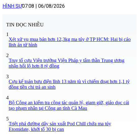
HÌNH SỰ
07:08
|
06/08/2026
TIN ĐỌC NHIỀU
1
Xét xử vụ mua bán hơn 12,3kg ma túy ở TP HCM: Hai bị cáo
lĩnh án tử hình
2
Truy tố cựu Viện trưởng Viện Pháp y tâm thần Trung ương
nhận hối lộ hơn 8 tỷ đồng
3
Cựu kế toán bưu điện lĩnh 13 năm tù vì chiếm đoạt hơn 1,1 tỷ
đồng tiền chi trả an sinh
4
Bộ Công an kiểm tra công tác quản lý, giam giữ, giáo dục cải
tạo phạm nhân tại Công an tỉnh Cà Mau
5
Triệt phá đường dây sản xuất Pod Chill chứa ma túy
Etomidate, khởi tố 30 bị can