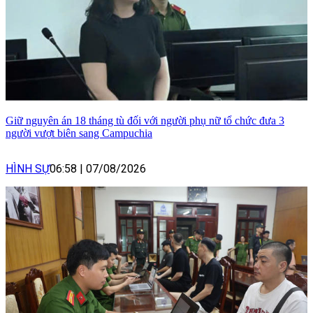
Giữ nguyên án 18 tháng tù đối với người phụ nữ tổ chức đưa 3
người vượt biên sang Campuchia
HÌNH SỰ
06:58
|
07/08/2026