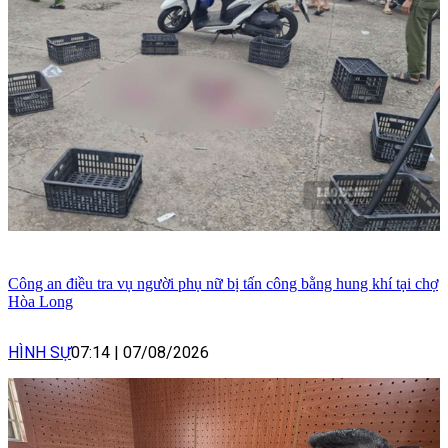
Công an điều tra vụ người phụ nữ bị tấn công bằng hung khí tại chợ
Hòa Long
HÌNH SỰ
07:14
|
07/08/2026