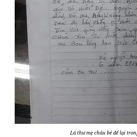
Lá thư mẹ cháu bé để lại tron