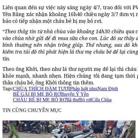
Liên quan đến sự việc này sáng ngày 4/7, trao đổi với
Yên Bằng xác nhận khoảng 16h40 chiều ngày 3/7 đơn vị 
báo có tiếp nhận một cháu bé bị mẹ bỏ rơi.
“
Theo thôg tin từ nhà chùa vào khoảng 14h30 chiều qua có
vào chùa nhờ gửi để đi mua sữa cho con. Lúc đó sư thầy 
bình thường nên nhận trông giúp. Thế nhưng, sau đó k
kiểm tra túi đồ thì phát hiện lá thư mẹ cháu bé để lại cù
tin.
Theo ông Khởi, theo như lá thư người mẹ để lại thì cháu 
khỏe mạnh, nhanh nhẹn. Hiện chúng tôi đang tạm thời 
thân cháu bé, ông Khởi thông tin thêm.
Tags:
CHÙA THÍCH ĐÀM TƯƠI
Pháp luật plus
Nam Định
BÉ GÁI BỊ MẸ BỎ RƠI
huyện Ý Yên
CHÁU BÉ BỊ MẸ BỎ RƠI
lá thư
Bỏ rơi
Cửa Chùa
TIN CÙNG CHUYÊN MỤC