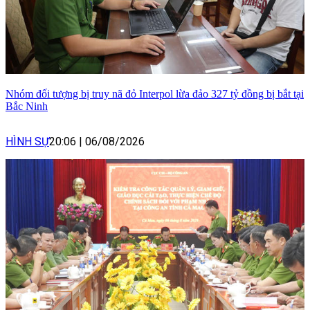
Nhóm đối tượng bị truy nã đỏ Interpol lừa đảo 327 tỷ đồng bị bắt tại
Bắc Ninh
HÌNH SỰ
20:06
|
06/08/2026