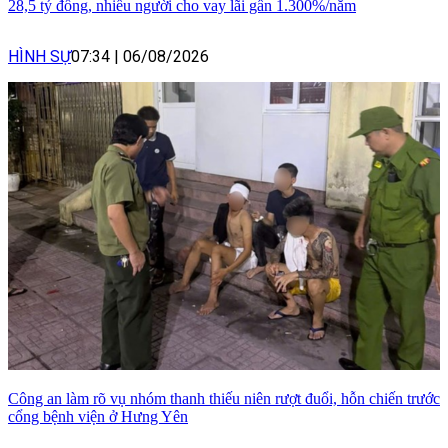
28,5 tỷ đồng, nhiều người cho vay lãi gần 1.300%/năm
HÌNH SỰ
07:34
|
06/08/2026
Công an làm rõ vụ nhóm thanh thiếu niên rượt đuổi, hỗn chiến trước
cổng bệnh viện ở Hưng Yên