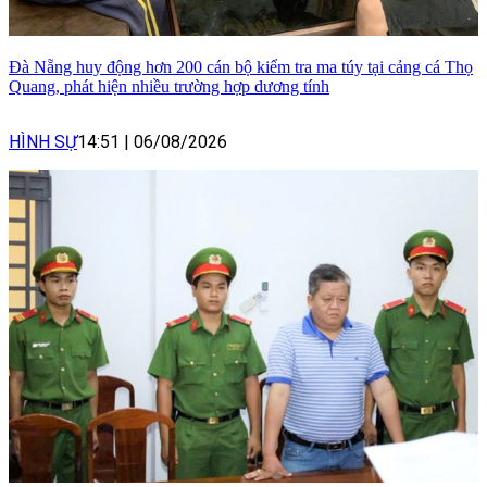
Đà Nẵng huy động hơn 200 cán bộ kiểm tra ma túy tại cảng cá Thọ
Quang, phát hiện nhiều trường hợp dương tính
HÌNH SỰ
14:51
|
06/08/2026