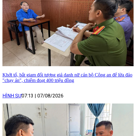
Khởi tố, bắt giam đối tượng giả danh nữ cán bộ Công an để lừa đảo
"chạy án", chiếm đoạt 400 triệu đồng
HÌNH SỰ
07:13
|
07/08/2026