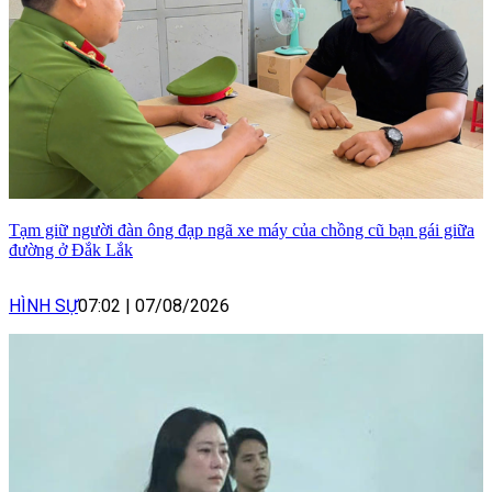
Tạm giữ người đàn ông đạp ngã xe máy của chồng cũ bạn gái giữa
đường ở Đắk Lắk
HÌNH SỰ
07:02
|
07/08/2026