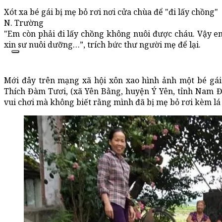
Xót xa bé gái bị mẹ bỏ rơi nơi cửa chùa để "đi lấy chồng"
N. Trường
"Em còn phải đi lấy chồng không nuôi được cháu. Vậy em
xin sư nuôi dưỡng…”, trích bức thư người mẹ để lại.
Mới đây trên mạng xã hội xôn xao hình ảnh một bé gái 
Thích Đàm Tươi, (xã Yên Bằng, huyện Ý Yên, tỉnh Nam Đ
vui chơi mà không biết rằng mình đã bị mẹ bỏ rơi kèm lá