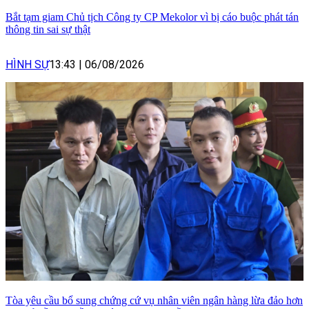
Bắt tạm giam Chủ tịch Công ty CP Mekolor vì bị cáo buộc phát tán
thông tin sai sự thật
HÌNH SỰ
13:43
|
06/08/2026
Tòa yêu cầu bổ sung chứng cứ vụ nhân viên ngân hàng lừa đảo hơn