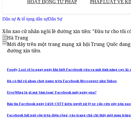
HOẠT ĐỘNG TƯ PHÁP
PHÁP LUẬT VỀ KI
Dân sự & tố tụng dân sự
Dân Sự
Xôn xao cử nhân ngồi lề đường xin tiền: "Đầu tư cho tôi có
Hà Trang
Mới đây trên một trang mạng xã hội Trung Quốc đang 
đường xin tiền.
Foody, Lozi sẽ lo ngay ngáy khi biết Facebook vừa ra mắt tính năng cực kì 
Đã có thể rủ nhau chơi game trên Facebook Messenger như Yahoo
EverWing là gì mà ‘làm loạn’ Facebook mấy ngày qua?
Bản tin Facebook ngày 14/10: CSTT kiên quyết xử lý xe cấp cứu gây xôn xa
Facebook bất ngờ sập trên diện rộng, vào trang chủ chỉ thấy một màu trắng