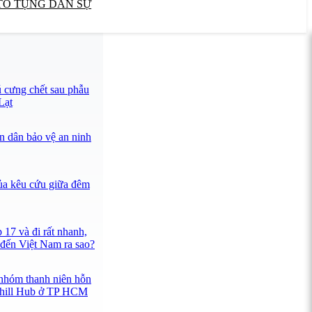
TỐ TỤNG DÂN SỰ
 cưng chết sau phẫu
Lạt
n dân bảo vệ an ninh
ủa kêu cứu giữa đêm
 17 và đi rất nhanh,
đến Việt Nam ra sao?
 nhóm thanh niên hỗn
 Chill Hub ở TP HCM