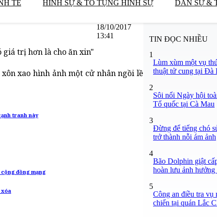
NH TẾ
HÌNH SỰ & TỐ TỤNG HÌNH SỰ
DÂN SỰ & 
18/10/2017
13:41
TIN ĐỌC NHIỀU
 giá trị hơn là cho ăn xin"
1
Lùm xùm một vụ thú
thuật tử cung tại Đà 
xôn xao hình ảnh một cử nhân ngồi lề
2
Sôi nổi Ngày hội toà
Tổ quốc tại Cà Mau
cạnh tranh này
3
Đừng để tiếng chó s
trở thành nỗi ám ảnh
4
Bão Dolphin giật cấp
hoàn lưu ảnh hưởng 
o cộng đồng mạng
5
 xóa
Công an điều tra vụ
chiến tại quán Lắc