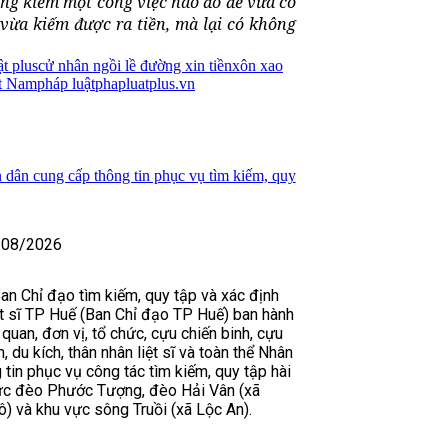
ông kiếm một công việc nào đó để vừa có
vừa kiếm được ra tiền, mà lại có không
t plus
cử nhân ngồi lề đường xin tiền
xôn xao
ệt Nam
pháp luật
phapluatplus.vn
 dân cung cấp thông tin phục vụ tìm kiếm, quy
/08/2026
n Chỉ đạo tìm kiếm, quy tập và xác định
iệt sĩ TP Huế (Ban Chỉ đạo TP Huế) ban hành
quan, đơn vị, tổ chức, cựu chiến binh, cựu
 du kích, thân nhân liệt sĩ và toàn thể Nhân
tin phục vụ công tác tìm kiếm, quy tập hài
 vực đèo Phước Tượng, đèo Hải Vân (xã
) và khu vực sông Truồi (xã Lộc An).