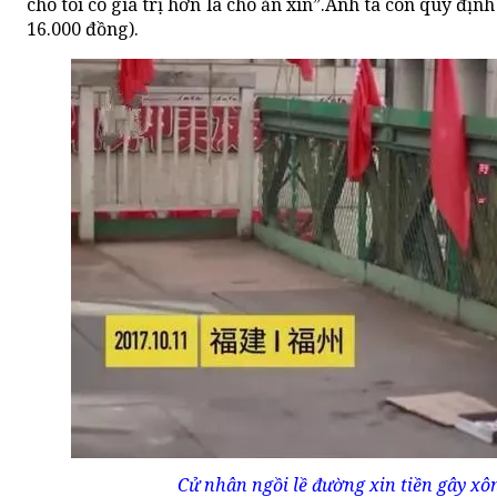
cho tôi có giá trị hơn là cho ăn xin”.Anh ta còn quy đị
16.000 đồng).
Cử nhân ngồi lề đường xin tiền gây xô