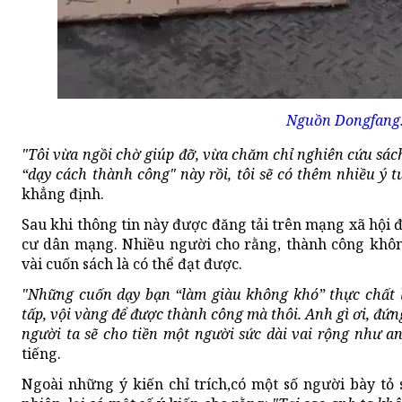
Nguồn Dongfang
"Tôi vừa ngồi chờ giúp đỡ, vừa chăm chỉ nghiên cứu sác
“dạy cách thành công" này rồi, tôi sẽ có thêm nhiều ý 
khẳng định.
Sau khi thông tin này được đăng tải trên mạng xã hội đ
cư dân mạng. Nhiều người cho rằng, thành công không
vài cuốn sách là có thể đạt được.
"Những cuốn dạy bạn “làm giàu không khó” thực chất l
tấp, vội vàng để được thành công mà thôi. Anh gì ơi, đứng
người ta sẽ cho tiền một người sức dài vai rộng như a
tiếng.
Ngoài những ý kiến chỉ trích,có một số người bày tỏ