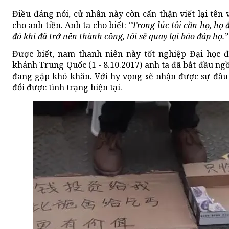
Điều đáng nói, cử nhân này còn cẩn thận viết lại tên 
cho anh tiền. Anh ta cho biết:
"Trong lúc tôi cần họ, họ 
đó khi đã trở nên thành công, tôi sẽ quay lại báo đáp họ.”
Được biết, nam thanh niên này tốt nghiệp Đại học 
khánh Trung Quốc (1 - 8.10.2017) anh ta đã bắt đầu ngồ
đang gặp khó khăn. Với hy vọng sẽ nhận được sự đầu t
đổi được tình trạng hiện tại.