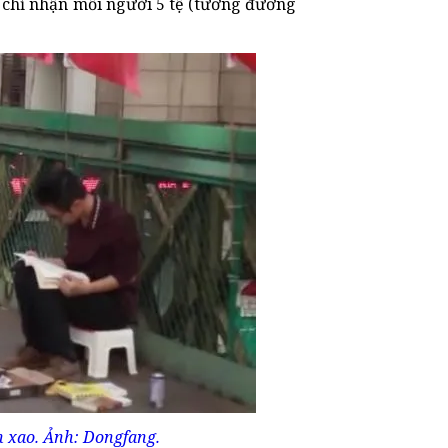
nh chỉ nhận mỗi người 5 tệ (tương đương
n xao. Ảnh: Dongfang.