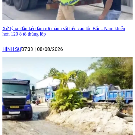
Xử lý xe đầu kéo làm rơi mảnh sắt trên cao tốc Bắc - Nam khiến
hơn 120 ô tô thủng lốp
HÌNH SỰ
07:33
|
08/08/2026