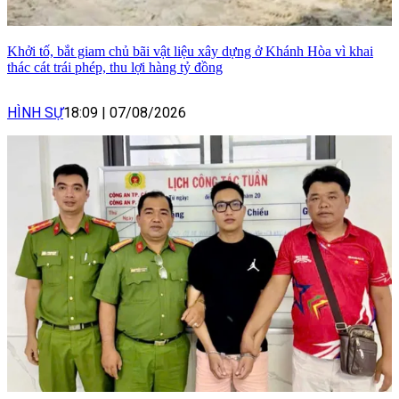
Khởi tố, bắt giam chủ bãi vật liệu xây dựng ở Khánh Hòa vì khai
thác cát trái phép, thu lợi hàng tỷ đồng
HÌNH SỰ
18:09
|
07/08/2026