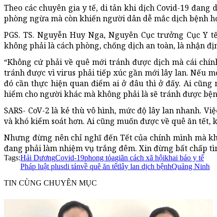
Theo các chuyên gia y tế, di tản khi dịch Covid-19 đang
phòng ngừa mà còn khiến người dân dễ mắc dịch bệnh h
PGS. TS. Nguyễn Huy Nga, Nguyên Cục trưởng Cục Y tế 
không phải là cách phòng, chống dịch an toàn, là nhận đị
“Không cứ phải về quê mới tránh được dịch mà cái chính
tránh được vì virus phải tiếp xúc gần mới lây lan. Nếu m
đó cần thực hiện quan điểm ai ở đâu thì ở đấy. Ai cũng
hiểm cho người khác mà không phải là sẽ tránh được bện
SARS- CoV-2 là kẻ thù vô hình, mức độ lây lan nhanh. Vi
và khó kiểm soát hơn. Ai cũng muốn được về quê ăn tết, 
Nhưng đừng nên chỉ nghĩ đến Tết của chính mình mà kh
đang phải làm nhiệm vụ trắng đêm. Xin đừng bất chấp tìm 
Tags:
Hải Dương
Covid-19
phong tỏa
giãn cách xã hội
khai báo y tế
Pháp luật plus
di tán
về quê ăn tết
lây lan dịch bệnh
Quảng Ninh
TIN CÙNG CHUYÊN MỤC