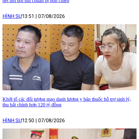
hét tìm đối thủ chuẩn bị hỗn chiến
HÌNH SỰ
13:51
|
07/08/2026
Khởi tố các đối tượng mạo danh lương y bán thuốc hỗ trợ sinh lý,
thu bất chính hơn 120 tỷ đồng
HÌNH SỰ
12:50
|
07/08/2026