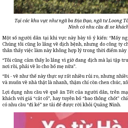
Tại các khu vực như ngã ba Địa Đạo, ngã tư Loong Tòo
Ninh có nhu cầu đi xe khách
Một số người dân tại khi vực này bày tỏ ý kiến: “Mấy 
Chúng tôi cũng lo lắng về dịch bệnh, nhưng do công ty c
thân thấy việc làm này không hợp lý trong thời điểm nà
“Tôi cũng cảm thấy lo lắng vì giờ đang dịch mà lại tập 
nơi rồi, phải về lo cho bố mẹ nữa”.
“Đi - về như thế này thực sự rất nhiều rủi ro, nhưng nhiề
và muốn về nhà thật là nhanh, thậm chí còn chen chúc, x
Lợi dụng nhu cầu về quê ăn Tết của người dân, trên mạ
khách với giá “cắt cổ”, hay tuyên bố “bao thông chốt" ch
có nhu cầu “đi ké” xe tải để được rời khỏi Quảng Ninh.