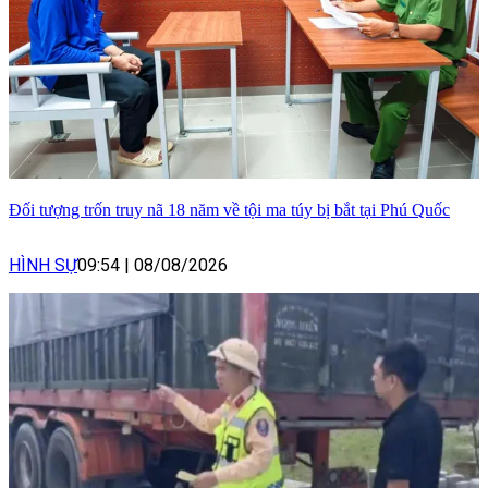
Đối tượng trốn truy nã 18 năm về tội ma túy bị bắt tại Phú Quốc
HÌNH SỰ
09:54
|
08/08/2026