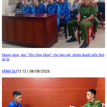
Mang súng, dao "đòi công bằng" cho bạn gái, nhóm thanh niên lĩnh
án tù
HÌNH SỰ
13:13
|
08/08/2026