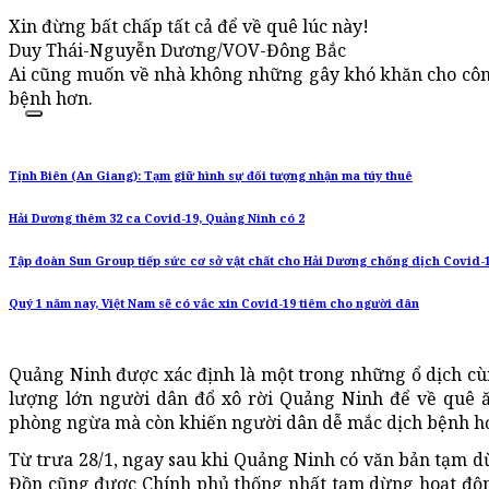
Xin đừng bất chấp tất cả để về quê lúc này!
Duy Thái-Nguyễn Dương/VOV-Đông Bắc
Ai cũng muốn về nhà không những gây khó khăn cho côn
bệnh hơn.
Tịnh Biên (An Giang): Tạm giữ hình sự đối tượng nhận ma túy thuê
Hải Dương thêm 32 ca Covid-19, Quảng Ninh có 2
Tập đoàn Sun Group tiếp sức cơ sở vật chất cho Hải Dương chống dịch Covid-
Quý 1 năm nay, Việt Nam sẽ có vắc xin Covid-19 tiêm cho người dân
Quảng Ninh được xác định là một trong những ổ dịch cùn
lượng lớn người dân đổ xô rời Quảng Ninh để về quê ă
phòng ngừa mà còn khiến người dân dễ mắc dịch bệnh h
Từ trưa 28/1, ngay sau khi Quảng Ninh có văn bản tạm dừ
Đồn cũng được Chính phủ thống nhất tạm dừng hoạt độn