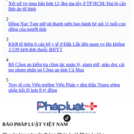
Xét xử vụ mua bán hơn 12,3kg ma túy ở TP HCM: Hai bị cáo
lĩnh án tử hình
2
Đồng Nai: Tạm giữ gã thanh niên bạo hành bé gái 11 tuổi con
riêng của người tình
3
Khởi tố thêm 6 cán bộ y tế ở Đắk Lắk liên quan vụ lập khống
3.539 lượt đơn thuốc BHYT
4
Bộ Công an kiểm tra công tác quản lý, giam giữ, giáo dục cải
tạo phạm nhân tại Công an tỉnh Cà Mau
5
Truy tố cựu Viện trưởng Viện Pháp y tâm thần Trung ương
nhận hối lộ hơn 8 tỷ đồng
BÁO PHÁP LUẬT VIỆT NAM