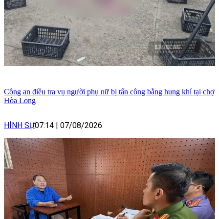
Công an điều tra vụ người phụ nữ bị tấn công bằng hung khí tại chợ
Hòa Long
HÌNH SỰ
07:14
|
07/08/2026