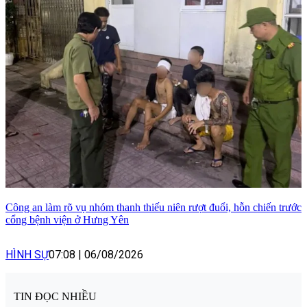
Công an làm rõ vụ nhóm thanh thiếu niên rượt đuổi, hỗn chiến trước
cổng bệnh viện ở Hưng Yên
HÌNH SỰ
07:08
|
06/08/2026
TIN ĐỌC NHIỀU