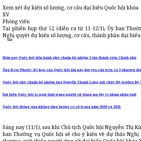
Xem xét dự kiến số lượng, cơ cấu đại biểu Quốc hội khóa
XV
Phóng viên
Tại phiên họp thứ 52 (diễn ra từ 11-12/1), Ủy ban Thư
Nghị quyết dự kiến số lượng, cơ cấu, thành phần đại biểu
Hôm nay Quốc hội tiến hành phê chuẩn bổ nhiệm 3 tân thành viên Chính phủ
Ông Ksor Phước: Kỳ họp của Quốc hội lần này đạt yêu cầu trên cả 3 phương di
Quốc hội phê chuẩn bổ nhiệm ông Nguyễn Thanh Long giữ chức Bộ trưởng Bộ Y
Đại biểu Quốc hội lo ngại tình trạng người sử dụng ma túy vi phạm pháp luật
Quốc hội thông qua không tăng lương cơ sở trong năm 2020 và 2021
Sáng nay (11/1), sau khi Chủ tịch Quốc hội Nguyễn Thị K
ban Thường vụ Quốc hội sẽ cho ý kiến về dự thảo Nghị 