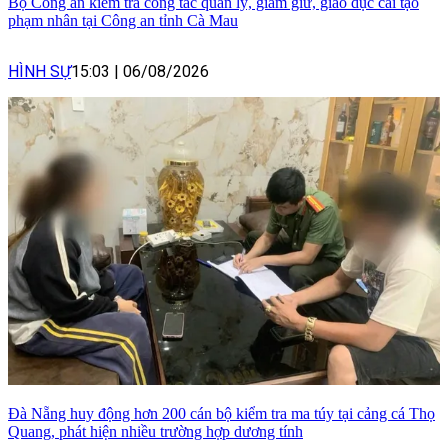
Bộ Công an kiểm tra công tác quản lý, giam giữ, giáo dục cải tạo
phạm nhân tại Công an tỉnh Cà Mau
HÌNH SỰ
15:03
|
06/08/2026
Đà Nẵng huy động hơn 200 cán bộ kiểm tra ma túy tại cảng cá Thọ
Quang, phát hiện nhiều trường hợp dương tính