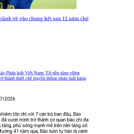
giành vé vào chung kết sau 12 năm chờ
áo Pháp luật Việt Nam: Từ nền tảng vững
̉ thành thiết chế truyền thông pháp luật hàng
7/2026
khiêm tốn chỉ với 7 cán bộ ban đầu, Báo
 đã vươn mình trở thành cơ quan báo chí đa
n tảng, phủ sóng mạnh mẽ trên nền tảng số.
ường 41 năm qua, Báo luôn tự hào là cánh