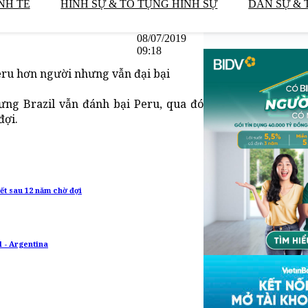
NH TẾ
HÌNH SỰ & TỐ TỤNG HÌNH SỰ
DÂN SỰ & 
08/07/2019
09:18
Peru hơn người nhưng vẫn đại bại
hưng Brazil vẫn đánh bại Peru, qua đó
đợi.
ết sau 12 năm chờ đợi
l - Argentina