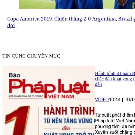
Copa America 2019: Chiến thắng 2-0 Argentina, Brazil 
đợi
TIN CÙNG CHUYÊN MỤC
Hành trình 41 năm B
chắc đến khát vọng trơ
đầu
VIDEO
10:44
|
10/0
Từ xuất phát điểm 
Pháp luật Việt Nam
phương tiện, đa nề
Xuyên suốt chặng đ