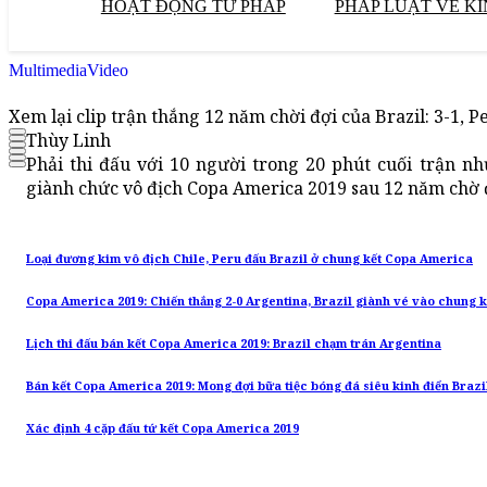
HOẠT ĐỘNG TƯ PHÁP
PHÁP LUẬT VỀ KI
Multimedia
Video
Xem lại clip trận thắng 12 năm chời đợi của Brazil: 3-1, 
Thùy Linh
Phải thi đấu với 10 người trong 20 phút cuối trận n
giành chức vô địch Copa America 2019 sau 12 năm chờ 
Loại đương kim vô địch Chile, Peru đấu Brazil ở chung kết Copa America
Copa America 2019: Chiến thắng 2-0 Argentina, Brazil giành vé vào chung k
Lịch thi đấu bán kết Copa America 2019: Brazil chạm trán Argentina
Bán kết Copa America 2019: Mong đợi bữa tiệc bóng đá siêu kinh điển Brazi
Xác định 4 cặp đấu tứ kết Copa America 2019