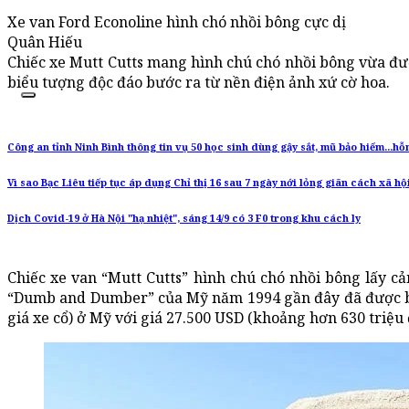
Xe van Ford Econoline hình chó nhồi bông cực dị
Quân Hiếu
Chiếc xe Mutt Cutts mang hình chú chó nhồi bông vừa đượ
biểu tượng độc đáo bước ra từ nền điện ảnh xứ cờ hoa.
Công an tỉnh Ninh Bình thông tin vụ 50 học sinh dùng gậy sắt, mũ bảo hiểm...hỗ
Vì sao Bạc Liêu tiếp tục áp dụng Chỉ thị 16 sau 7 ngày nới lỏng giãn cách xã hội
Dịch Covid-19 ở Hà Nội "hạ nhiệt", sáng 14/9 có 3 F0 trong khu cách ly
Chiếc xe van “Mutt Cutts” hình chú chó nhồi bông lấy 
“Dumb and Dumber” của Mỹ năm 1994 gần đây đã được bá
giá xe cổ) ở Mỹ với giá 27.500 USD (khoảng hơn 630 triệu 