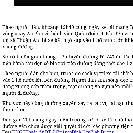
Theo người dân, khoảng 15h40 cùng ngày xe tải mang B
vòng xoay An Phú về bệnh viện Quân đoàn 4. Khi đến vị 
thị xã Thuận An thì xe bất ngờ sụp vào 1 hố nước lớn k
xuống đường.
Sự cố khiến giao thông trên tuyến đường ĐT743 ùn tắc 
tiến hành thu dọn số bia rơi trên đường đồng thời cho 1 xe
Theo người dân cho biết, trước đó cách vị trí xe tải chở 
vào 1 hố nước lớn bên đường. Người dân sinh sống dọc 
đang xuống cấp trầm trọng, mặt đường vỡ vụn nên mỗi k
người đi đường.
Khu vực này cũng thường xuyên xảy ra các vụ tai nạn thư
thước lớn.
Đến gần 20h cùng ngày hiện trường sự cố xe tải chở bi
đường vẫn chưa được giải quyết di dời, các phương tiện t
Tags:
TNGT
Thuận An
ĐT 743
tai nạn
Bình Hòa
Bình Dương