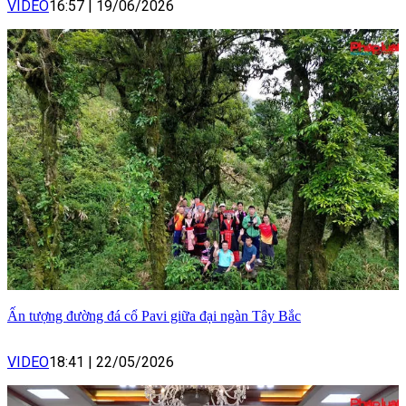
VIDEO
16:57
|
19/06/2026
Ấn tượng đường đá cổ Pavi giữa đại ngàn Tây Bắc
VIDEO
18:41
|
22/05/2026