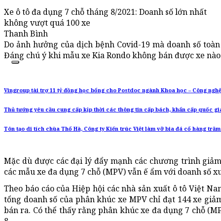
Xe ô tô đa dụng 7 chỗ tháng 8/2021: Doanh số lớn nhất
không vượt quá 100 xe
Thanh Bình
Do ảnh hưởng của dịch bệnh Covid-19 mà doanh số toà
Đáng chú ý khi mẫu xe Kia Rondo không bán được xe nào
Vingroup tài trợ 11 tỷ đồng học bổng cho Postdoc ngành Khoa học – Công ngh
Thủ tướng yêu cầu cung cấp kịp thời các thông tin cấp bách, khẩn cấp quốc gi
Tôn tạo di tích chùa Thổ Hà, Công ty Kiến trúc Việt làm vỡ bia đá cổ hàng tră
Mặc dù được các đại lý đẩy mạnh các chương trình giảm
các mẫu xe đa dụng 7 chỗ (MPV) vẫn ế ẩm với doanh số x
Theo báo cáo của Hiệp hội các nhà sản xuất ô tô Việt Na
tổng doanh số của phân khúc xe MPV chỉ đạt 144 xe giảm
bán ra. Có thể thấy rằng phân khúc xe đa dụng 7 chỗ (M