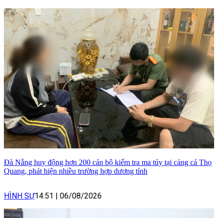
Đà Nẵng huy động hơn 200 cán bộ kiểm tra ma túy tại cảng cá Thọ
Quang, phát hiện nhiều trường hợp dương tính
HÌNH SỰ
14:51
|
06/08/2026