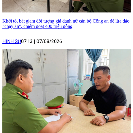
Khởi tố, bắt giam đối tượng giả danh nữ cán bộ Công an để lừa đảo
"chạy án", chiếm đoạt 400 triệu đồng
HÌNH SỰ
07:13
|
07/08/2026