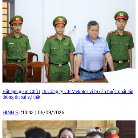
Bắt tạm giam Chủ tịch Công ty CP Mekolor vì bị cáo buộc phát tán
thông tin sai sự thật
HÌNH SỰ
13:43
|
06/08/2026