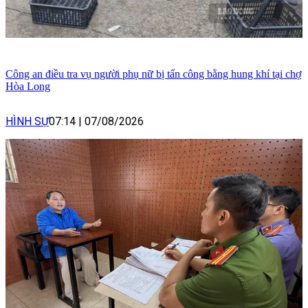
Công an điều tra vụ người phụ nữ bị tấn công bằng hung khí tại chợ
Hòa Long
HÌNH SỰ
07:14
|
07/08/2026