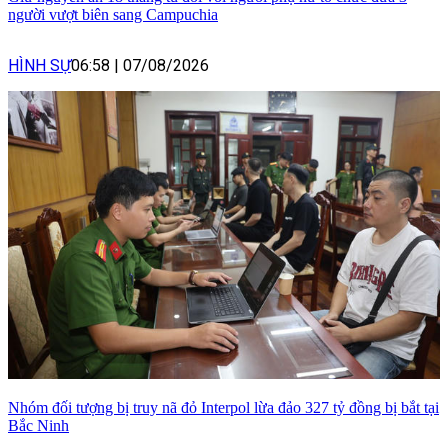
người vượt biên sang Campuchia
HÌNH SỰ
06:58
|
07/08/2026
Nhóm đối tượng bị truy nã đỏ Interpol lừa đảo 327 tỷ đồng bị bắt tại
Bắc Ninh