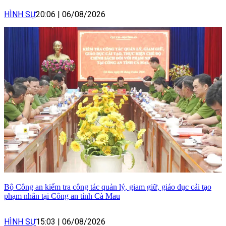
HÌNH SỰ
20:06
|
06/08/2026
Bộ Công an kiểm tra công tác quản lý, giam giữ, giáo dục cải tạo
phạm nhân tại Công an tỉnh Cà Mau
HÌNH SỰ
15:03
|
06/08/2026