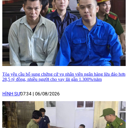
Tòa yêu cầu bổ sung chứng cứ vụ nhân viên ngân hàng lừa đảo hơn
28,5 tỷ đồng, nhiều người cho vay lãi gần 1.300%/năm
HÌNH SỰ
07:34
|
06/08/2026