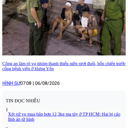
Công an làm rõ vụ nhóm thanh thiếu niên rượt đuổi, hỗn chiến trước
cổng bệnh viện ở Hưng Yên
HÌNH SỰ
07:08
|
06/08/2026
TIN ĐỌC NHIỀU
1
Xét xử vụ mua bán hơn 12,3kg ma túy ở TP HCM: Hai bị cáo
lĩnh án tử hình