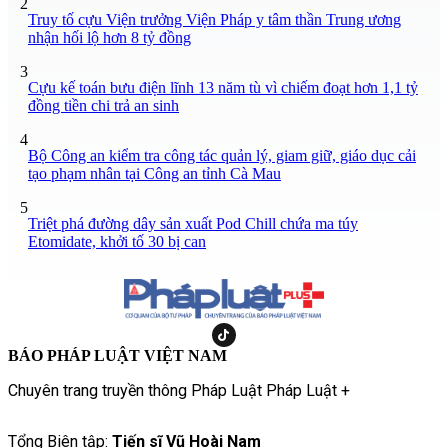
2
Truy tố cựu Viện trưởng Viện Pháp y tâm thần Trung ương
nhận hối lộ hơn 8 tỷ đồng
3
Cựu kế toán bưu điện lĩnh 13 năm tù vì chiếm đoạt hơn 1,1 tỷ
đồng tiền chi trả an sinh
4
Bộ Công an kiểm tra công tác quản lý, giam giữ, giáo dục cải
tạo phạm nhân tại Công an tỉnh Cà Mau
5
Triệt phá đường dây sản xuất Pod Chill chứa ma túy
Etomidate, khởi tố 30 bị can
BÁO PHÁP LUẬT VIỆT NAM
Chuyên trang truyền thông Pháp Luật Pháp Luật +
Tổng Biên tập:
Tiến sĩ Vũ Hoài Nam