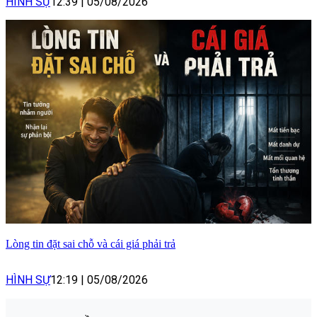
HÌNH SỰ
12:39
|
05/08/2026
Lòng tin đặt sai chỗ và cái giá phải trả
HÌNH SỰ
12:19
|
05/08/2026