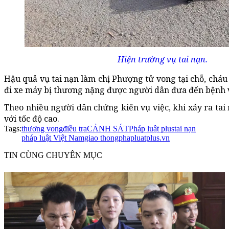
Hiện trường vụ tai nạn.
Hậu quả vụ tai nạn làm chị Phượng tử vong tại chỗ, cháu 
đi xe máy bị thương nặng được người dân đưa đến bệnh 
Theo nhiều người dân chứng kiến vụ việc, khi xảy ra tai
với tốc độ cao.
Tags:
thương vong
điều tra
CẢNH SÁT
Pháp luật plus
tai nạn
pháp luật Việt Nam
giao thong
phapluatplus.vn
TIN CÙNG CHUYÊN MỤC