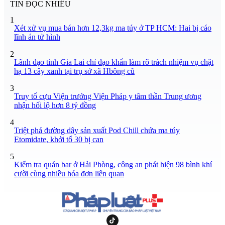
TIN ĐỌC NHIỀU
1
Xét xử vụ mua bán hơn 12,3kg ma túy ở TP HCM: Hai bị cáo
lĩnh án tử hình
2
Lãnh đạo tỉnh Gia Lai chỉ đạo khẩn làm rõ trách nhiệm vụ chặt
hạ 13 cây xanh tại trụ sở xã Hbông cũ
3
Truy tố cựu Viện trưởng Viện Pháp y tâm thần Trung ương
nhận hối lộ hơn 8 tỷ đồng
4
Triệt phá đường dây sản xuất Pod Chill chứa ma túy
Etomidate, khởi tố 30 bị can
5
Kiểm tra quán bar ở Hải Phòng, công an phát hiện 98 bình khí
cười cùng nhiều hóa đơn liên quan