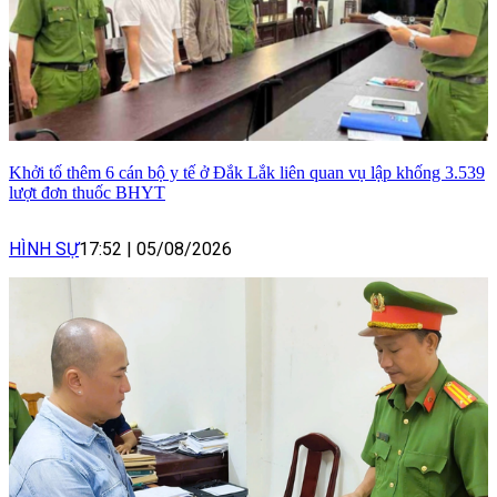
Khởi tố thêm 6 cán bộ y tế ở Đắk Lắk liên quan vụ lập khống 3.539
lượt đơn thuốc BHYT
HÌNH SỰ
17:52
|
05/08/2026