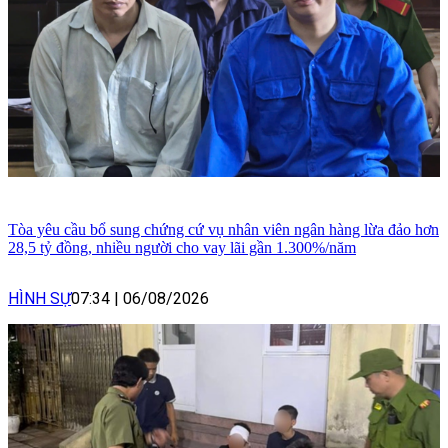
Tòa yêu cầu bổ sung chứng cứ vụ nhân viên ngân hàng lừa đảo hơn
28,5 tỷ đồng, nhiều người cho vay lãi gần 1.300%/năm
HÌNH SỰ
07:34
|
06/08/2026