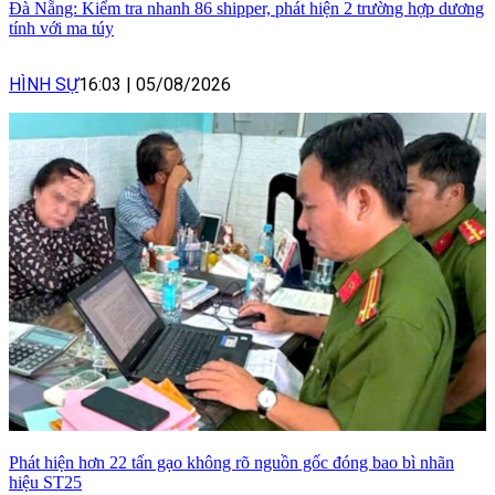
Đà Nẵng: Kiểm tra nhanh 86 shipper, phát hiện 2 trường hợp dương
tính với ma túy
HÌNH SỰ
16:03
|
05/08/2026
Phát hiện hơn 22 tấn gạo không rõ nguồn gốc đóng bao bì nhãn
hiệu ST25