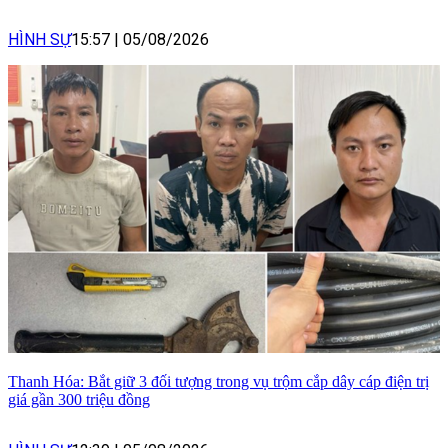
HÌNH SỰ
15:57
|
05/08/2026
Thanh Hóa: Bắt giữ 3 đối tượng trong vụ trộm cắp dây cáp điện trị
giá gần 300 triệu đồng