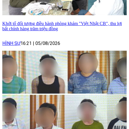
Khởi tố đối tượng điều hành phòng khám "Việt Nhật CB", thu lợi
bất chính hàng trăm triệu đồng
HÌNH SỰ
16:21
|
05/08/2026