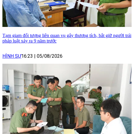
Tạm giam đối tượng liên quan vụ gây thương tích, bắt giữ người trái
pháp luật xảy ra 9 năm trước
HÌNH SỰ
16:23
|
05/08/2026