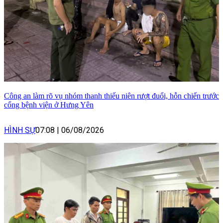
Công an làm rõ vụ nhóm thanh thiếu niên rượt đuổi, hỗn chiến trước
cổng bệnh viện ở Hưng Yên
HÌNH SỰ
07:08
|
06/08/2026