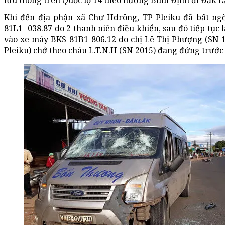
lưu thông trên Quốc lộ 14 theo hướng Bình Định đi Đắk L
Khi đến địa phận xã Chư Hdrông, TP Pleiku đã bất ng
81L1- 038.87 do 2 thanh niên điều khiển, sau đó tiếp tục 
vào xe máy BKS 81B1-806.12 do chị Lê Thị Phượng (SN 1
Pleiku) chở theo cháu L.T.N.H (SN 2015) đang đứng trước