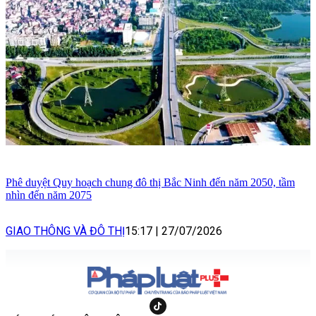
Phê duyệt Quy hoạch chung đô thị Bắc Ninh đến năm 2050, tầm
nhìn đến năm 2075
GIAO THÔNG VÀ ĐÔ THỊ
15:17
|
27/07/2026