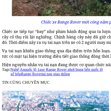
Chiếc xe Range Rover mới cóng nằm p
Chiếc xe tiếp tục “bay” như phim hành động qua ta luy
cây cổ thụ rồi lật nghiêng. Chính hàng cây này đã giữ c
đó. Thời điểm xảy ra vụ tai nạn trên xe có 2 người may m
Vụ tai nạn khiến giao thông qua địa điểm trên hỗn loạn
tức có mặt tại hiện trường điều tiết giao thông đồng thời
Hiện nguyên nhân vụ tai nạn đang được cơ quan chức năn
Tags:
Nghệ An
quốc lộ 1a
xe Range Rover phơi bụng bên quốc lộ
xế hộp
Range Rover
tai nạn giao thông
TIN CÙNG CHUYÊN MỤC