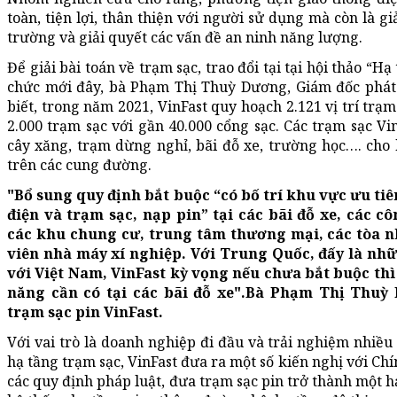
toàn, tiện lợi, thân thiện với người sử dụng mà còn là g
trường và giải quyết các vấn đề an ninh năng lượng.
Để giải bài toán về trạm sạc, trao đổi tại tại hội thảo “H
chức mới đây, bà Phạm Thị Thuỳ Dương, Giám đốc phát t
biết, trong năm 2021, VinFast quy hoạch 2.121 vị trí trạm
2.000 trạm sạc với gần 40.000 cổng sạc. Các trạm sạc Vi
cây xăng, trạm dừng nghỉ, bãi đỗ xe, trường học…. cho
trên các cung đường.
"Bổ sung quy định bắt buộc “có bố trí khu vực ưu ti
điện và trạm sạc, nạp pin” tại các bãi đỗ xe, các cô
các khu chung cư, trung tâm thương mại, các tòa 
viên nhà máy xí nghiệp. Với Trung Quốc, đấy là nh
với Việt Nam, VinFast kỳ vọng nếu chưa bắt buộc th
năng cần có tại các bãi đỗ xe".
Bà Phạm Thị Thuỳ 
trạm sạc pin VinFast.
Với vai trò là doanh nghiệp đi đầu và trải nghiệm nhiều
hạ tầng trạm sạc, VinFast đưa ra một số kiến nghị với C
các quy định pháp luật, đưa trạm sạc pin trở thành một 