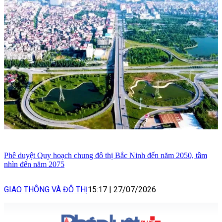
Phê duyệt Quy hoạch chung đô thị Bắc Ninh đến năm 2050, tầm
nhìn đến năm 2075
GIAO THÔNG VÀ ĐÔ THỊ
15:17
|
27/07/2026