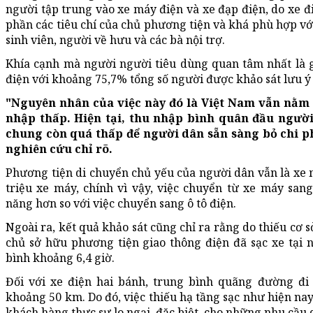
người tập trung vào xe máy điện và xe đạp điện, do xe 
phần các tiêu chí của chủ phương tiện và khá phù hợp vớ
sinh viên, người về hưu và các bà nội trợ.
Khía cạnh mà người người tiêu dùng quan tâm nhất là g
điện với khoảng 75,7% tổng số người được khảo sát lưu 
"Nguyên nhân của việc này đó là Việt Nam vẫn nằm
nhập thấp. Hiện tại, thu nhập bình quân đầu người
chung còn quá thấp để người dân sẵn sàng bỏ chi ph
nghiên cứu chỉ rõ.
Phương tiện di chuyển chủ yếu của người dân vẫn là xe m
triệu xe máy, chính vì vậy, việc chuyển từ xe máy sa
năng hơn so với việc chuyển sang ô tô điện.
Ngoài ra, kết quả khảo sát cũng chỉ ra rằng do thiếu cơ 
chủ sở hữu phương tiện giao thông điện đã sạc xe tại n
bình khoảng 6,4 giờ.
Đối với xe điện hai bánh, trung bình quãng đường đi
khoảng 50 km. Do đó, việc thiếu hạ tầng sạc như hiện na
khách hàng thực sự lo ngại, đặc biệt, cho những nhu cầu