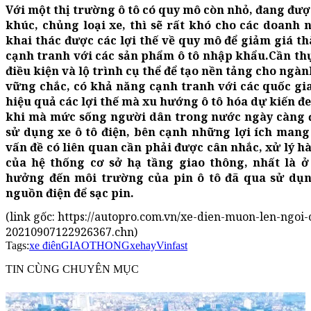
Với một thị trường ô tô có quy mô còn nhỏ, đang đượ
khúc, chủng loại xe, thì sẽ rất khó cho các doanh n
khai thác được các lợi thế về quy mô để giảm giá t
cạnh tranh với các sản phẩm ô tô nhập khẩu.
Cần thự
điều kiện và lộ trình cụ thể để tạo nền tảng cho ngàn
vững chắc, có khả năng cạnh tranh với các quốc gi
hiệu quả các lợi thế mà xu hướng ô tô hóa dự kiến đem
khi mà mức sống người dân trong nước ngày càng đ
sử dụng xe ô tô điện, bên cạnh những lợi ích mang
vấn đề có liên quan cần phải được cân nhắc, xử lý h
của hệ thống cơ sở hạ tầng giao thông, nhất là 
hưởng đến môi trường của pin ô tô đã qua sử dụn
nguồn điện để sạc pin.
(link gốc: https://autopro.com.vn/xe-dien-muon-len-ngoi-
20210907122926367.chn)
Tags:
xe điên
GIAOTHONG
xehay
Vinfast
TIN CÙNG CHUYÊN MỤC