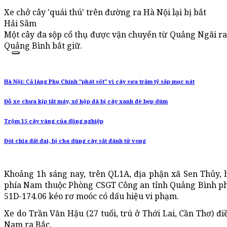
Xe chở cây 'quái thú' trên đường ra Hà Nội lại bị bắt
Hải Sâm
Một cây đa sộp cổ thụ được vận chuyển từ Quảng Ngãi ra
Quảng Bình bắt giữ.
Hà Nội: Cả làng Phụ Chính "phát sốt" vì cây sưa trăm tỷ sắp mục nát
Đỗ xe chưa kịp tắt máy, xế hộp đã bị cây xanh đè bẹp dúm
Trộm 15 cây vàng của đồng nghiệp
Đòi chia đất đai, bị cha dùng cây sắt đánh tử vong
Khoảng 1h sáng nay, trên QL1A, địa phận xã Sen Thủy, 
phía Nam thuộc Phòng CSGT Công an tỉnh Quảng Bình ph
51D-174.06 kéo rơ moóc có dấu hiệu vi phạm.
Xe do Trần Văn Hậu (27 tuổi, trú ở Thới Lai, Cần Thơ) đ
Nam ra Bắc.