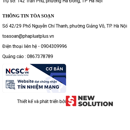
Trụ sở: 142 Trần Phú, phường Hà Đông, TP Hà Nội
THÔNG TIN TÒA SOẠN
Số 42/29 Phố Nguyễn Chí Thanh, phường Giảng Võ, TP. Hà Nội
toasoan@phapluatplus.vn
Điện thoại liên hệ - 0904309996
Quảng cáo : 0867378789
Thiết kế và phát triển bởi