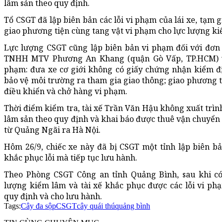
lâm sản theo quy định.
Tổ CSGT đã lập biên bản các lỗi vi phạm của lái xe, tạm 
giao phương tiện cùng tang vật vi phạm cho lực lượng ki
Lực lượng CSGT cũng lập biên bản vi phạm đối với đơn 
TNHH MTV Phương An Khang (quận Gò Vấp, TP.HCM) vì
phạm: đưa xe cơ giới không có giấy chứng nhận kiểm đị
bảo vệ môi trường ra tham gia giao thông; giao phương 
điều khiển và chở hàng vi phạm.
Thời điểm kiểm tra, tài xế Trần Văn Hậu không xuất trìn
lâm sản theo quy định và khai báo được thuê vận chuyển
từ Quảng Ngãi ra Hà Nội.
Hôm 26/9, chiếc xe này đã bị CSGT một tỉnh lập biên 
khắc phục lỗi mà tiếp tục lưu hành.
Theo Phòng CSGT Công an tỉnh Quảng Bình, sau khi có
lượng kiểm lâm và tài xế khắc phục được các lỗi vi phạ
quy định và cho lưu hành.
Tags:
Cây đa sộp
CSGT
cây quái thú
quảng bình