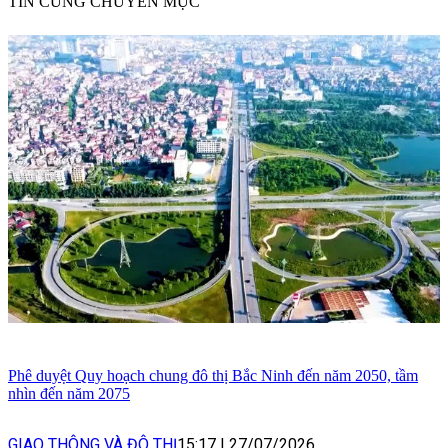
TIN CÙNG CHUYÊN MỤC
Phê duyệt Quy hoạch chung đô thị Bắc Ninh đến năm 2050, tầm
nhìn đến năm 2075
GIAO THÔNG VÀ ĐÔ THỊ
15:17
|
27/07/2026