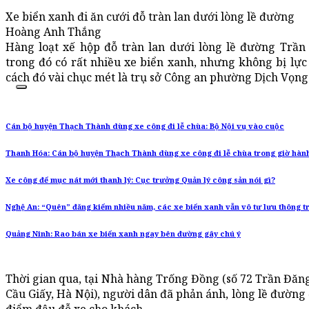
Xe biển xanh đi ăn cưới đỗ tràn lan dưới lòng lề đường
Hoàng Anh Thắng
Hàng loạt xế hộp đỗ tràn lan dưới lòng lề đường Trần
trong đó có rất nhiều xe biển xanh, nhưng không bị lự
cách đó vài chục mét là trụ sở Công an phường Dịch Vọng
Cán bộ huyện Thạch Thành dùng xe công đi lễ chùa: Bộ Nội vụ vào cuộc
Thanh Hóa: Cán bộ huyện Thạch Thành dùng xe công đi lễ chùa trong giờ hàn
Xe công để mục nát mới thanh lý: Cục trưởng Quản lý công sản nói gì?
Nghệ An: “Quên” đăng kiểm nhiều năm, các xe biển xanh vẫn vô tư lưu thông t
Quảng Ninh: Rao bán xe biển xanh ngay bên đường gây chú ý
Thời gian qua, tại Nhà hàng Trống Đồng (số 72 Trần Đă
Cầu Giấy, Hà Nội), người dân đã phản ánh, lòng lề đườn