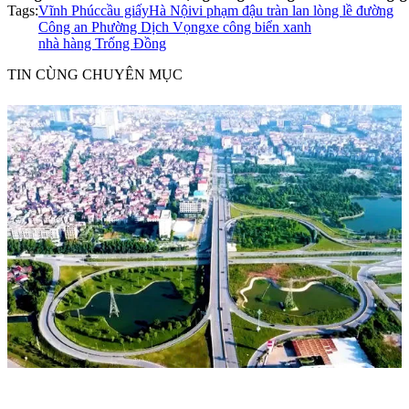
Tags:
Vĩnh Phúc
cầu giấy
Hà Nội
vi phạm đậu tràn lan lòng lề đường
Công an Phường Dịch Vọng
xe công biển xanh
nhà hàng Trống Đồng
TIN CÙNG CHUYÊN MỤC