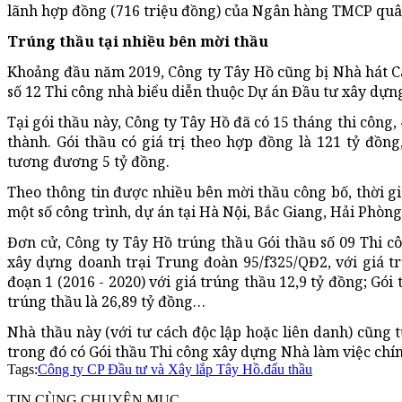
lãnh hợp đồng (716 triệu đồng) của Ngân hàng TMCP quân
Trúng thầu tại nhiều bên mời thầu
Khoảng đầu năm 2019, Công ty Tây Hồ cũng bị Nhà hát 
số 12 Thi công nhà biểu diễn thuộc Dự án Đầu tư xây dự
Tại gói thầu này, Công ty Tây Hồ đã có 15 tháng thi côn
thành. Gói thầu có giá trị theo hợp đồng là 121 tỷ đồ
tương đương 5 tỷ đồng.
Theo thông tin được nhiều bên mời thầu công bố, thời g
một số công trình, dự án tại Hà Nội, Bắc Giang, Hải Phò
Đơn cử, Công ty Tây Hồ trúng thầu Gói thầu số 09 Thi 
xây dựng doanh trại Trung đoàn 95/f325/QĐ2, với giá tr
đoạn 1 (2016 - 2020) với giá trúng thầu 12,9 tỷ đồng; G
trúng thầu là 26,89 tỷ đồng…
Nhà thầu này (với tư cách độc lập hoặc liên danh) cũng 
trong đó có Gói thầu Thi công xây dựng Nhà làm việc chín
Tags:
Công ty CP Đầu tư và Xây lắp Tây Hồ.đấu thầu
TIN CÙNG CHUYÊN MỤC