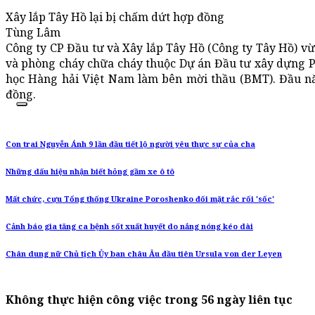
Xây lắp Tây Hồ lại bị chấm dứt hợp đồng
Tùng Lâm
Công ty CP Đầu tư và Xây lắp Tây Hồ (Công ty Tây Hồ) v
và phòng cháy chữa cháy thuộc Dự án Đầu tư xây dựng P
học Hàng hải Việt Nam làm bên mời thầu (BMT). Đầu n
đồng.
Con trai Nguyễn Ánh 9 lần đầu tiết lộ người yêu thực sự của cha
Những dấu hiệu nhận biết hỏng gầm xe ô tô
Mất chức, cựu Tổng thống Ukraine Poroshenko đối mặt rắc rối 'sốc'
Cảnh báo gia tăng ca bệnh sốt xuất huyết do nắng nóng kéo dài
Chân dung nữ Chủ tịch Ủy ban châu Âu đầu tiên Ursula von der Leyen
Không thực hiện công việc trong 56 ngày liên tục