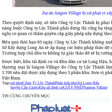
Dự án Saigon Village bị xử phạt vì x
Theo quyết định này, số tiền Công ty Lộc Thành bị phạt 
năng buộc Công ty Lộc Thành phải dừng thi công hạ tầng 
nghị cơ quan có thẩm quyền cấp giấy phép xây dựng theo
Nếu quá thời hạn 60 ngày, Công ty Lộc Thành không xuấ
Sở Xây dựng Long An sẽ áp dụng các biện pháp tháo dỡ c
Trường hợp chủ đầu tư không tự giác tháo dỡ sẽ bị cưỡng
Được biết, khu tái định cư và Khu dân cư xã Long Hậu, h
thương mại là Saigon Village do Công ty Lộc Thành là
1.700 nền đất được xây dựng theo 3 phân khu. Đơn vị phá
Việt Nam.
Tags:
xử phạt
Công Ty Lộc Thành
Pháp luật plus
Xã Long Hậu
huyện Cần Giuộc
Khu tái định cư
GIẤY PHÉP
Saigon Village
TIN CÙNG CHUYÊN MỤC