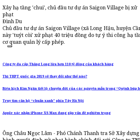
Xây hạ tầng 'chui', chủ đầu tư dự án Saigon Village bị xử
phạt
Đình Du
Chủ đầu tư dự án Saigon Village (xã Long Hậu, huyện Cần
này 'tuýt còi' xử phạt 40 triệu đồng do tự ý thi công hạ 
cơ quan quản lý cấp phép.
Công ty đa cấp Thăng Long lừa hơn 110 tỷ đồng của khách hàng
Thi THPT quốc gia 2019 sẽ thay đổi như thế nào?
Biên kịch Kim Ngân tiết lộ chuyện đời của các nguyên mẫu trong “Quỳnh búp 
Truy tìm căn hộ “chuẩn xanh” phía Tây Hà Nội
Apple xác nhận iPhone XS Max đang gặp vấn đề nghiêm trọng
Ông Châu Ngọc Lâm - Phó Chánh Thanh tra Sở Xây dựng t