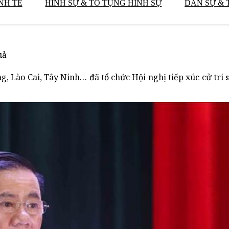
NH TẾ
HÌNH SỰ & TỐ TỤNG HÌNH SỰ
DÂN SỰ & 
uả
, Lào Cai, Tây Ninh… đã tổ chức Hội nghị tiếp xúc cử tri 