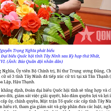
Nguyễn Trọng Nghĩa phát biểu
n Đại biểu Quốc hội tỉnh Tây Ninh sau Kỳ họp thứ Nhất,
VI. (Ảnh: Báo Quân đội nhân dân)
ng Nghĩa, Ủy viên Bộ Chính trị, Bí thư Trung ương Đảng, 
 cử số 3 tỉnh Tây Ninh đã tiếp xúc cử tri tại xã Tân Thạnh
òa Lập, Hậu Thạnh.
khẳng định, Đoàn đại biểu Quốc hội tỉnh sẽ tổng hợp và c
eo dõi, giám sát việc giải quyết, bảo đảm quyền lợi và lợi
ấp ủy, chính quyền, Mặt trận Tổ quốc các cấp tỉnh Tây N
n hiểu rõ, tham gia giám sát và góp phần đưa các luật, ngh