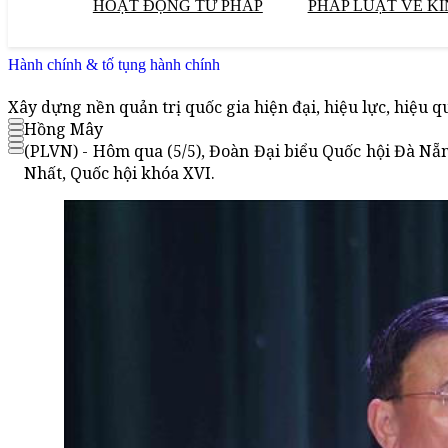
HOẠT ĐỘNG TƯ PHÁP
PHÁP LUẬT VỀ KI
Hành chính & tố tụng hành chính
Xây dựng nền quản trị quốc gia hiện đại, hiệu lực, hiệu q
Hồng Mây
(PLVN) - Hôm qua (5/5), Đoàn Đại biểu Quốc hội Đà Nẵng
Nhất, Quốc hội khóa XVI.