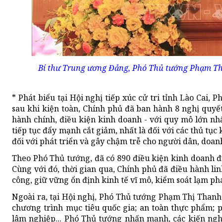
Bí thư Trung ương Đảng, Phó Thủ tướng Phạm Thị T
* Phát biểu tại Hội nghị tiếp xúc cử tri tỉnh Lào Cai,
sau khi kiện toàn, Chính phủ đã ban hành 8 nghị quy
hành chính, điều kiện kinh doanh - với quy mô lớn nhất
tiếp tục đẩy mạnh cắt giảm, nhất là đối với các thủ tụ
đối với phát triển và gây chậm trễ cho người dân, doa
Theo Phó Thủ tướng, đã có 890 điều kiện kinh doanh đ
Cùng với đó, thời gian qua, Chính phủ đã điều hành lin
công, giữ vững ổn định kinh tế vĩ mô, kiểm soát lạm phá
Ngoài ra, tại Hội nghị, Phó Thủ tướng Phạm Thị Thanh T
chương trình mục tiêu quốc gia; an toàn thực phẩm; 
lâm nghiệp... Phó Thủ tướng nhấn mạnh, các kiến nghị