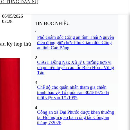
TỐ TỤNG DÂN SỰ
06/05/2026
07:28
TIN ĐỌC NHIỀU
1
Phó Giám đốc Công an tỉnh Thái Nguyên
điều động giữ chức Phó Giám đốc Công
sau Kỳ họp thứ
an tỉnh Cao Bằng
2
CSGT Đồng Nai: Xử lý 6 trường hợp vi
phạm trên tuyến cao tốc Biên Hòa - Vũng
Tàu
3
Chế độ cho quân nhân tham gia chiến
tranh bảo vệ Tổ quốc sau 30/4/1975 đã
thôi việc sau 1/1/1995
4
Công an xã Đại Phước được khen thưởng
tại Hội nghị giao ban công tác Công an
tháng 7/2026