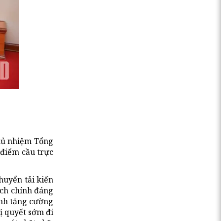
Chủ nhiệm Tổng
 (điểm cầu trực
huyển tải kiến
 ích chính đáng
inh tăng cường
ị quyết sớm đi