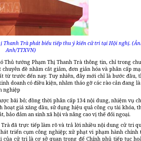
hanh Trà phát biểu tiếp thu ý kiến cử tri tại Hội nghị. (Ả
Anh/TTXVN)
 Phó Thủ tướng Phạm Thị Thanh Trà thông tin, chỉ trong ch
ết chuyên đề nhằm cắt giảm, đơn giản hóa và phân cấp m
 từ trước đến nay. Tuy nhiên, đây mới chỉ là bước đầu, th
c kinh doanh có điều kiện, nhằm tháo gỡ các rào cản đang l
nh nghiệp
ược bãi bỏ; đồng thời phân cấp 134 nội dung, nhiệm vụ c
h hoạt giá xăng dầu, sử dụng hiệu quả công cụ tài khóa, t
t, bảo đảm an sinh xã hội và nâng cao vị thế đối ngoại.
rà đã trực tiếp làm rõ và trả lời nhiều nội dung cử tri q
phát triển cụm công nghiệp; xử phạt vi phạm hành chính 
 của cử tri là cơ sở quan trọng để Chính phủ tiếp tục ho