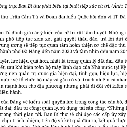
ng trực Ban Bí thư phát biểu tại buổi tiếp xúc cử tri. (Ảnh:
í thư Trần Cẩm Tú và Đoàn đại biểu Quốc hội đơn vị TP Đà
m Tú đánh giá các ý kiến của cử tri rất tâm huyết. Những 
h phố tiếp tục xem xét giải quyết thấu đáo, trả lời dứt
ung ương sẽ tiếp tục quan tâm hoàn thiện cơ chế đặc thù 
n thành phố Đà Nẵng đến năm 2030 và tầm nhìn đến năm 204
uyền lực hiệu quả hơn, nhất là trong quản lý đất đai, đầu t
ết, sau khi kiện toàn bộ máy lãnh đạo của Nhà nước tại Kỳ
g nền quản trị quốc gia hiện đại, tinh gọn, hiệu lực, hi
nước về tổ chức bộ máy và gắn rõ với trách nhiệm cá nhân,
n mạnh hơn cho địa phương nhưng phải đi đôi với kiểm s
điều hành.
của Đảng về kiểm soát quyền lực trong công tác cán bộ, đ
 đai; đầu tư công; quản lý, sử dụng tài sản công. “Những l
 trong thời gian tới. Ban Bí thư sẽ chỉ đạo các cấp ủy x
i chịu trách nhiệm, tiến độ và kết quả đầu ra, kết quả thực
bộ, đảng viên. Nơi nào làm hình thức, chậm triển khai, hi