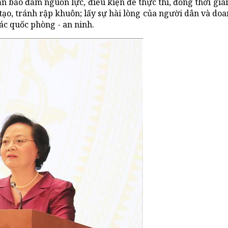
ần bảo đảm nguồn lực, điều kiện để thực thi, đồng thời giám
tạo, tránh rập khuôn; lấy sự hài lòng của người dân và do
ác quốc phòng - an ninh.