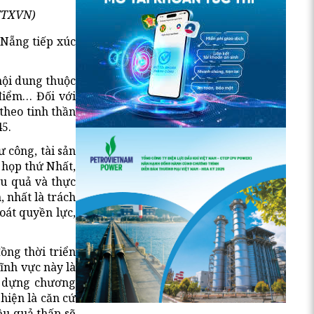
 TTXVN)
 Nẵng tiếp xúc
nội dung thuộc
 điểm… Đối với
theo tinh thần
5.
ư công, tài sản
 họp thứ Nhất,
ệu quả và thực
 nhất là trách
oát quyền lực,
ồng thời triển
ĩnh vực này là
ây dựng chương
 hiện là căn cứ
ệu quả thấp sẽ