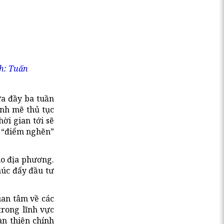
nh: Tuấn
ưa đầy ba tuần
ạnh mẽ thủ tục
ời gian tới sẽ
à “điểm nghẽn”
ho địa phương.
húc đẩy đầu tư
uan tâm về các
trong lĩnh vực
àn thiện chính