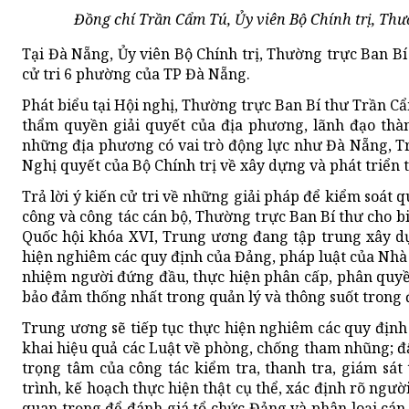
Đồng chí Trần Cẩm Tú, Ủy viên Bộ Chính trị, Thườ
Tại Đà Nẵng, Ủy viên Bộ Chính trị, Thường trực Ban B
cử tri 6 phường của TP Đà Nẵng.
Phát biểu tại Hội nghị, Thường trực Ban Bí thư Trần Cẩ
thẩm quyền giải quyết của địa phương, lãnh đạo thàn
những địa phương có vai trò động lực như Đà Nẵng, Tr
Nghị quyết của Bộ Chính trị về xây dựng và phát triể
Trả lời ý kiến cử tri về những giải pháp để kiểm soát q
công và công tác cán bộ, Thường trực Ban Bí thư cho bi
Quốc hội khóa XVI, Trung ương đang tập trung xây dựn
hiện nghiêm các quy định của Đảng, pháp luật của Nhà 
nhiệm người đứng đầu, thực hiện phân cấp, phân quyề
bảo đảm thống nhất trong quản lý và thông suốt trong 
Trung ương sẽ tiếp tục thực hiện nghiêm các quy định 
khai hiệu quả các Luật về phòng, chống tham nhũng; đất
trọng tâm của công tác kiểm tra, thanh tra, giám sát
trình, kế hoạch thực hiện thật cụ thể, xác định rõ ngườ
quan trọng để đánh giá tổ chức Đảng và phân loại cán 