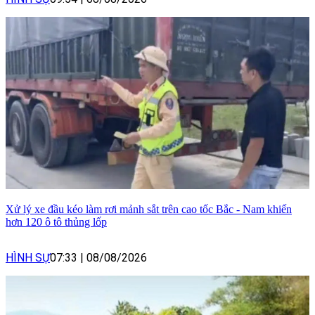
Xử lý xe đầu kéo làm rơi mảnh sắt trên cao tốc Bắc - Nam khiến
hơn 120 ô tô thủng lốp
HÌNH SỰ
07:33
|
08/08/2026