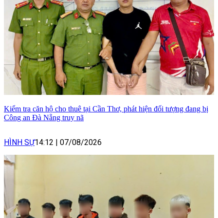
Kiểm tra căn hộ cho thuê tại Cần Thơ, phát hiện đối tượng đang bị
Công an Đà Nẵng truy nã
HÌNH SỰ
14:12
|
07/08/2026