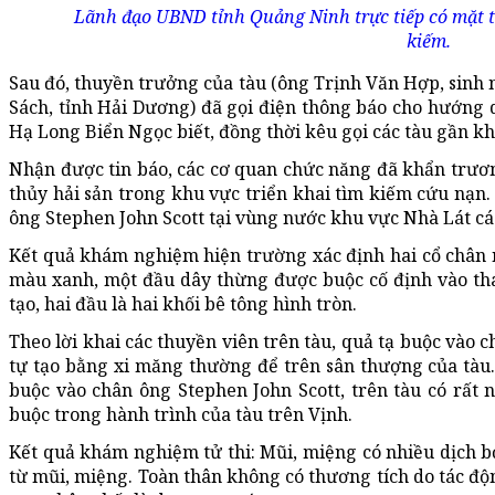
Lãnh đạo UBND tỉnh Quảng Ninh trực tiếp có mặt tạ
kiếm.
Sau đó, thuyền trưởng của tàu (ông Trịnh Văn Hợp, sin
Sách, tỉnh Hải Dương) đã gọi điện thông báo cho hướng
Hạ Long Biển Ngọc biết, đồng thời kêu gọi các tàu gần k
Nhận được tin báo, các cơ quan chức năng đã khẩn trươ
thủy hải sản trong khu vực triển khai tìm kiếm cứu nạn.
ông Stephen John Scott tại vùng nước khu vực Nhà Lát c
Kết quả khám nghiệm hiện trường xác định hai cổ chân 
màu xanh, một đầu dây thừng được buộc cố định vào tha
tạo, hai đầu là hai khối bê tông hình tròn.
Theo lời khai các thuyền viên trên tàu, quả tạ buộc vào 
tự tạo bằng xi măng thường để trên sân thượng của tàu.
buộc vào chân ông Stephen John Scott, trên tàu có rất
buộc trong hành trình của tàu trên Vịnh.
Kết quả khám nghiệm tử thi: Mũi, miệng có nhiều dịch bọ
từ mũi, miệng. Toàn thân không có thương tích do tác độn