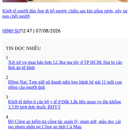
Khởi tố người đàn ông đi bộ ngược chiều sau khi uống rượu, gây tai
nạn chết người
HÌNH SỰ
12:47
|
07/08/2026
TIN ĐỌC NHIỀU
1
Xét xử vụ mua bán hơn 12,3kg ma túy ở TP HCM: Hai bị cáo
lĩnh án tử hình
2
Đồng Nai: Tạm giữ gã thanh niên bạo hành bé gái 11 tuổi con
riêng của người tình
3
Khởi tố thêm 6 cán bộ y tế ở Đắk Lắk liên quan vụ lập khống
3.539 lượt đơn thuốc BHYT
4
Bộ Công an kiểm tra công tác quản lý, giam giữ, giáo dục cải
tạo phạm nhân tại Công an tỉnh Cà Mau