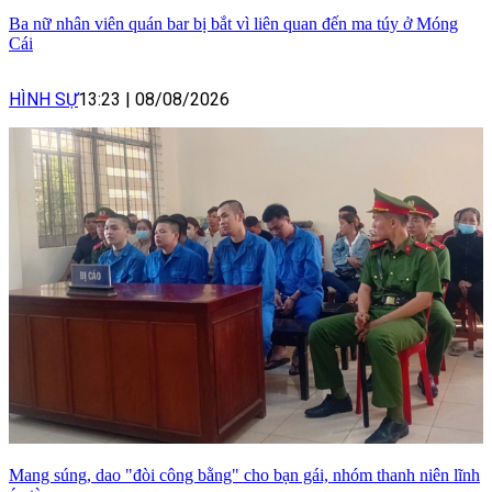
Ba nữ nhân viên quán bar bị bắt vì liên quan đến ma túy ở Móng
Cái
HÌNH SỰ
13:23
|
08/08/2026
Mang súng, dao "đòi công bằng" cho bạn gái, nhóm thanh niên lĩnh