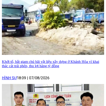
Khởi tố, bắt giam chủ bãi vật liệu xây dựng ở Khánh Hòa vì khai
thác cát trái phép, thu lợi hàng tỷ đồng
HÌNH SỰ
18:09
|
07/08/2026