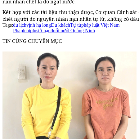
nạn nhân chết là do ngạt nước.
Kết hợp với các tài liệu thu thập được, Cơ quan Cảnh sát
chết người do nguyên nhân nạn nhân tự tử, không có dấu
Tags:
du lịch
vịnh hạ long
Du khách
Tự tử
pháp luật Việt Nam
Phapluatplus
tử nạn
đuối nước
Quảng Ninh
TIN CÙNG CHUYÊN MỤC