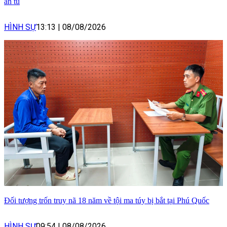
án tù
HÌNH SỰ
13:13
|
08/08/2026
Đối tượng trốn truy nã 18 năm về tội ma túy bị bắt tại Phú Quốc
HÌNH SỰ
09:54
|
08/08/2026