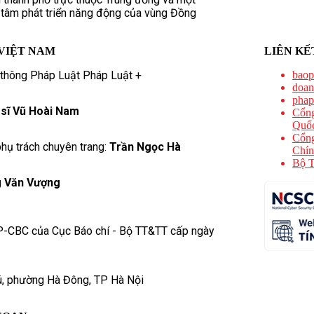
 tâm phát triển năng động của vùng Đồng
VIỆT NAM
LIÊN KẾ
 thông Pháp Luật Pháp Luật +
baop
doan
phap
 sĩ Vũ Hoài Nam
Cổng
Quốc
Cổng
hụ trách chuyên trang:
Trần Ngọc Hà
Chín
Bộ T
 Văn Vượng
P-CBC của Cục Báo chí - Bộ TT&TT cấp ngày
ú, phường Hà Đông, TP Hà Nội