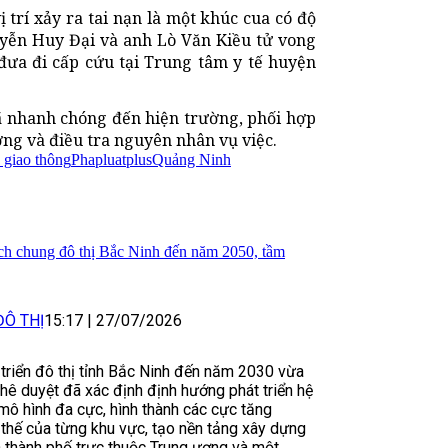
 trí xảy ra tai nạn là một khúc cua có độ
uyễn Huy Đại và anh Lò Văn Kiều tử vong
 đưa đi cấp cứu tại Trung tâm y tế huyện
đã nhanh chóng đến hiện trường, phối hợp
ờng và điều tra nguyên nhân vụ việc.
n giao thông
Phapluatplus
Quảng Ninh
ch chung đô thị Bắc Ninh đến năm 2050, tầm
ĐÔ THỊ
15:17
|
27/07/2026
 triển đô thị tỉnh Bắc Ninh đến năm 2030 vừa
ê duyệt đã xác định định hướng phát triển hệ
 mô hình đa cực, hình thành các cực tăng
i thế của từng khu vực, tạo nền tảng xây dựng
h thành phố trực thuộc Trung ương và một