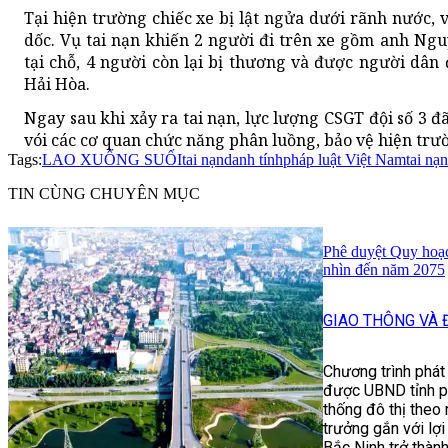
Tại hiện trường chiếc xe bị lật ngửa dưới rãnh nước, vị
dốc. Vụ tai nạn khiến 2 người đi trên xe gồm anh Ng
tại chỗ, 4 người còn lại bị thương và được người dân
Hải Hòa.
Ngay sau khi xảy ra tai nạn, lực lượng CSGT đội số 3 
vói các cơ quan chức năng phân luồng, bảo vệ hiện trư
Tags:
LAO XUỐNG SUỐI
tai nạn
danh tính
pháp luật Việt Nam
tai nạ
TIN CÙNG CHUYÊN MỤC
Phê duyệt Quy hoạ
nhìn đến năm 2075
GIAO THÔNG VÀ 
Chương trình phát
được UBND tỉnh ph
thống đô thị theo
trưởng gắn với lợ
Bắc Ninh trở thàn