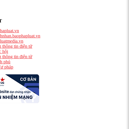
T
hapluat.vn
hnhan.baophapluat.vn
luatmedia.vn
 thông tin điện tử
 hội
 thông tin điện tử
h phủ
ư pháp