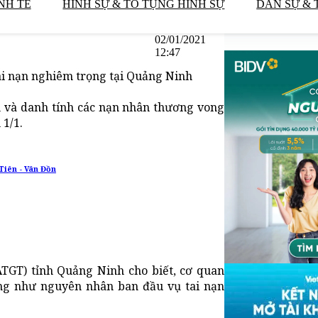
NH TẾ
HÌNH SỰ & TỐ TỤNG HÌNH SỰ
DÂN SỰ & 
02/01/2021
12:47
ai nạn nghiêm trọng tại Quảng Ninh
 và danh tính các nạn nhân thương vong
 1/1.
Tiên - Vân Đồn
ATGT) tỉnh Quảng Ninh cho biết, cơ quan
ng như nguyên nhân ban đầu vụ tai nạn