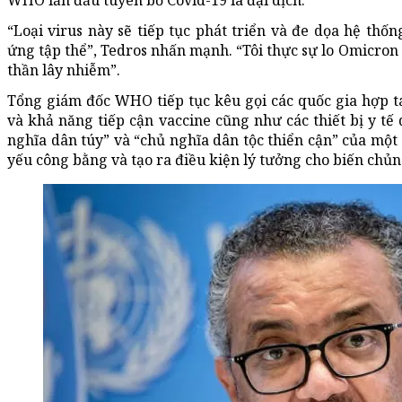
WHO lần đầu tuyên bố Covid-19 là đại dịch.
“Loại virus này sẽ tiếp tục phát triển và đe dọa hệ thố
ứng tập thể”, Tedros nhấn mạnh. “Tôi thực sự lo Omicron 
thần lây nhiễm”.
Tổng giám đốc WHO tiếp tục kêu gọi các quốc gia hợp tá
và khả năng tiếp cận vaccine cũng như các thiết bị y tế
nghĩa dân túy” và “chủ nghĩa dân tộc thiển cận” của một
yếu công bằng và tạo ra điều kiện lý tưởng cho biến chủn