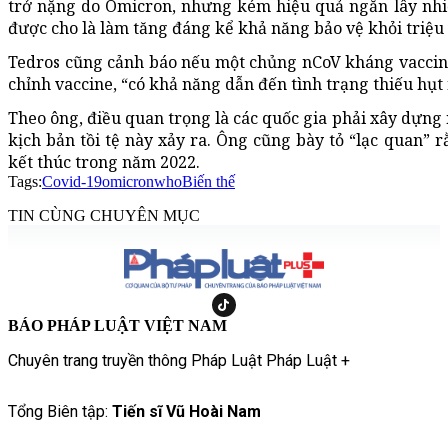
trở nặng do Omicron, nhưng kém hiệu quả ngăn lây nhi
được cho là làm tăng đáng kể khả năng bảo vệ khỏi triệ
Tedros cũng cảnh báo nếu một chủng nCoV kháng vaccine 
chỉnh vaccine, “có khả năng dẫn đến tình trạng thiếu hụ
Theo ông, điều quan trọng là các quốc gia phải xây dựng
kịch bản tồi tệ này xảy ra. Ông cũng bày tỏ “lạc quan” r
kết thúc trong năm 2022.
Tags:
Covid-19
omicron
who
Biến thế
TIN CÙNG CHUYÊN MỤC
BÁO PHÁP LUẬT VIỆT NAM
Chuyên trang truyền thông Pháp Luật Pháp Luật +
Tổng Biên tập:
Tiến sĩ Vũ Hoài Nam