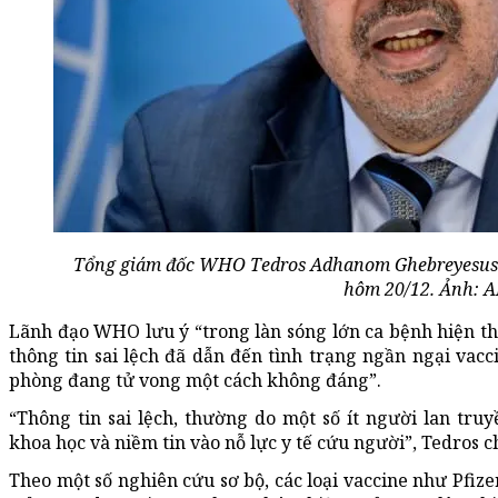
Tổng giám đốc WHO Tedros Adhanom Ghebreyesus t
hôm 20/12. Ảnh:
A
Lãnh đạo WHO lưu ý “trong làn sóng lớn ca bệnh hiện thấ
thông tin sai lệch đã dẫn đến tình trạng ngần ngại va
phòng đang tử vong một cách không đáng”.
“Thông tin sai lệch, thường do một số ít người lan truy
khoa học và niềm tin vào nỗ lực y tế cứu người”, Tedros c
Theo một số nghiên cứu sơ bộ, các loại vaccine như Pfiz