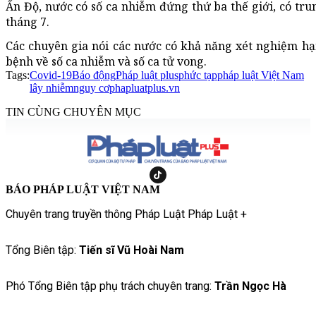
Ấn Độ, nước có số ca nhiễm đứng thứ ba thế giới, có tru
tháng 7.
Các chuyên gia nói các nước có khả năng xét nghiệm hạ
bệnh về số ca nhiễm và số ca tử vong.
Tags:
Covid-19
Báo động
Pháp luật plus
phức tạp
pháp luật Việt Nam
lây nhiễm
nguy cơ
phapluatplus.vn
TIN CÙNG CHUYÊN MỤC
BÁO PHÁP LUẬT VIỆT NAM
Chuyên trang truyền thông Pháp Luật Pháp Luật +
Tổng Biên tập:
Tiến sĩ Vũ Hoài Nam
Phó Tổng Biên tập phụ trách chuyên trang:
Trần Ngọc Hà