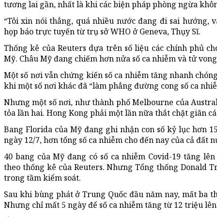
tương lai gần, nhất là khi các biện pháp phòng ngừa khô
“Tôi xin nói thẳng, quá nhiều nước đang đi sai hướng, và
họp báo trực tuyến từ trụ sở WHO ở Geneva, Thụy Sĩ.
Thống kê của Reuters dựa trên số liệu các chính phủ c
Mỹ. Châu Mỹ đang chiếm hơn nửa số ca nhiễm và tử vong 
Một số nơi vẫn chứng kiến số ca nhiễm tăng nhanh chóng 
khi một số nơi khác đã “làm phẳng đường cong số ca nhiễ
Nhưng một số nơi, như thành phố Melbourne của Austral
tỏa lần hai. Hong Kong phải một lần nữa thắt chặt giãn các
Bang Florida của Mỹ đang ghi nhận con số kỷ lục hơn 1
ngày 12/7, hơn tổng số ca nhiễm cho đến nay của cả đất 
40 bang của Mỹ đang có số ca nhiễm Covid-19 tăng lên 
theo thống kê của Reuters. Nhưng Tổng thống Donald Tr
trong tầm kiểm soát.
Sau khi bùng phát ở Trung Quốc đầu năm nay, mất ba th
Nhưng chỉ mất 5 ngày để số ca nhiễm tăng từ 12 triệu lên 