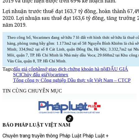
2019 và thực hiện được trên 69% kế hoạch năm.
Lợi nhuận trước thuế đạt 163,7 tỷ đồng, hoàn thành 67,4
2020. Lợi nhuận sau thuế đạt 163,6 tỷ đồng, tăng trưởng 
năm 2019.
Theo công bố, Vocarimex đang sở hữu 7 lô đất với hình thức sở hữu là thuê c
hàng, phòng trưng bầy gồm: 1.173m2 tại số 58 Nguyễn Bỉnh Khiêm là chủ sở
Minh; 334,9m2 tại số 8 Cát Linh, quận Đống Đa, Hà Nội; 3.332,7m2 tại N
Môi, quận 7, TP. Hồ Chí Minh là Nhà máy dầu Voca; 29.668m2 tại Khu công 
Văn Của, quận 8, TP. Hồ Chí Minh.
Tags:
đấu giá cổphần
sở giao dịch chứng khoán hà nội
ĐẤU GIÁ
SCIC
hủy đấu giá
Vocarimex
Tổng công ty Công nghiệp Dầu thực vật Việt Nam – CTCP
TIN CÙNG CHUYÊN MỤC
BÁO PHÁP LUẬT VIỆT NAM
Chuyên trang truyền thông Pháp Luật Pháp Luật +