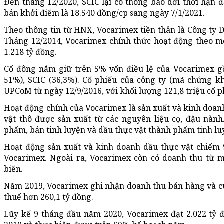
Đến tháng 12/2020, SCIC lại có thông báo dời thời hạn đ
bán khởi điểm là 18.540 đồng/cp sang ngày 7/1/2021.
Theo thông tin từ HNX, Vocarimex tiền thân là Công ty 
Tháng 12/2014, Vocarimex chính thức hoạt động theo mô
1.218 tỷ đồng.
Cổ đông nắm giữ trên 5% vốn điều lệ của Vocarimex 
51%), SCIC (36,3%). Cổ phiếu của công ty (mã chứng kh
UPCoM từ ngày 12/9/2016, với khối lượng 121,8 triệu cổ p
Hoạt động chính của Vocarimex là sản xuất và kinh doanh
vật thô được sản xuất từ các nguyên liệu cọ, đậu nành
phẩm, bán tinh luyện và dầu thực vật thành phẩm tinh lu
Hoạt động sản xuất và kinh doanh dầu thực vật chiếm 
Vocarimex. Ngoài ra, Vocarimex còn có doanh thu từ 
biển.
Năm 2019, Vocarimex ghi nhận doanh thu bán hàng và cun
thuế hơn 260,1 tỷ đồng.
Lũy kế 9 tháng đầu năm 2020, Vocarimex đạt 2.022 tỷ 