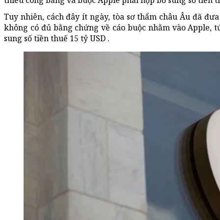
thiếu công bằng và buộc Apple phải nộp bổ sung số tiền t
Tuy nhiên, cách đây ít ngày, tòa sơ thẩm châu Âu đã đư
không có đủ bằng chứng về cáo buộc nhằm vào Apple, tứ
sung số tiền thuế 15 tỷ USD .