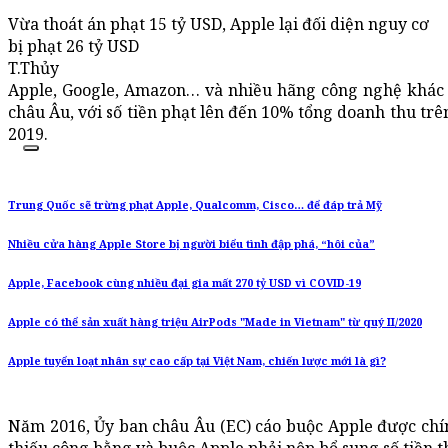
Vừa thoát án phạt 15 tỷ USD, Apple lại đối diện nguy cơ
bị phạt 26 tỷ USD
T.Thủy
Apple, Google, Amazon… và nhiều hãng công nghệ khác đ
châu Âu, với số tiền phạt lên đến 10% tổng doanh thu trê
2019.
Trung Quốc sẽ trừng phạt Apple, Qualcomm, Cisco… để đáp trả Mỹ
Nhiều cửa hàng Apple Store bị người biểu tình đập phá, “hôi của”
Apple, Facebook cùng nhiều đại gia mất 270 tỷ USD vì COVID-19
Apple có thể sản xuất hàng triệu AirPods "Made in Vietnam" từ quý II/2020
Apple tuyển loạt nhân sự cao cấp tại Việt Nam, chiến lược mới là gì?
Năm 2016, Ủy ban châu Âu (EC) cáo buộc Apple được chí