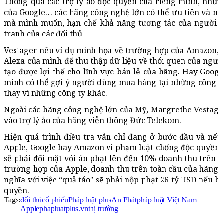
Thông qua các trợ lý ảo độc quyền của riêng mình, như 
của Google… các hãng công nghệ lớn có thể ưu tiên và
mà mình muốn, hạn chế khả năng tương tác của người
tranh của các đối thủ.
Vestager nêu ví dụ minh họa về trường hợp của Amazon, k
Alexa của mình để thu thập dữ liệu về thói quen của ng
tạo được lợi thế cho lĩnh vực bán lẻ của hãng. Hay Goog
mình có thể gợi ý người dùng mua hàng tại những công t
thay vì những công ty khác.
Ngoài các hãng công nghệ lớn của Mỹ, Margrethe Vestag
vào trợ lý ảo của hãng viễn thông Đức Telekom.
Hiện quá trình điều tra vẫn chỉ đang ở bước đầu và n
Apple, Google hay Amazon vi phạm luật chống độc quyền 
sẽ phải đối mặt với án phạt lên đến 10% doanh thu trên
trường hợp của Apple, doanh thu trên toàn cầu của hãng
nghĩa với việc “quả táo” sẽ phải nộp phạt 26 tỷ USD nếu 
quyền.
Tags:
đối thủ
cổ phiếu
Pháp luật plus
An Phát
pháp luật Việt Nam
Apple
phapluatplus.vn
thị trường