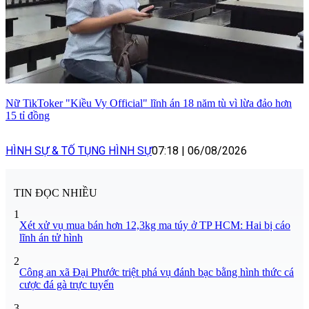
Nữ TikToker "Kiều Vy Official" lĩnh án 18 năm tù vì lừa đảo hơn
15 tỉ đồng
HÌNH SỰ & TỐ TỤNG HÌNH SỰ
07:18
|
06/08/2026
TIN ĐỌC NHIỀU
1
Xét xử vụ mua bán hơn 12,3kg ma túy ở TP HCM: Hai bị cáo
lĩnh án tử hình
2
Công an xã Đại Phước triệt phá vụ đánh bạc bằng hình thức cá
cược đá gà trực tuyến
3