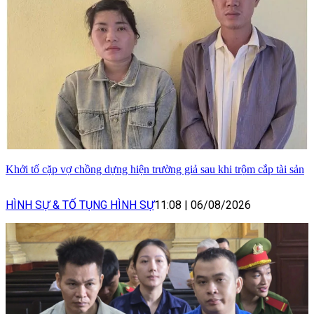
Khởi tố cặp vợ chồng dựng hiện trường giả sau khi trộm cắp tài sản
HÌNH SỰ & TỐ TỤNG HÌNH SỰ
11:08
|
06/08/2026