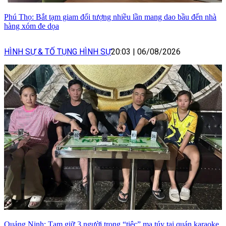
Phú Thọ: Bắt tạm giam đối tượng nhiều lần mang dao bầu đến nhà
hàng xóm đe dọa
HÌNH SỰ & TỐ TỤNG HÌNH SỰ
20:03
|
06/08/2026
Quảng Ninh: Tạm giữ 3 người trong “tiệc” ma túy tại quán karaoke