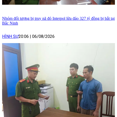
Nhóm đối tượng bị truy nã đỏ Interpol lừa đảo 327 tỷ đồng bị bắt tại
Bắc Ninh
HÌNH SỰ
20:06
|
06/08/2026