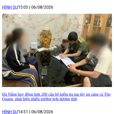
HÌNH SỰ
15:03
|
06/08/2026
Đà Nẵng huy động hơn 200 cán bộ kiểm tra ma túy tại cảng cá Thọ
Quang, phát hiện nhiều trường hợp dương tính
HÌNH SỰ
14:51
|
06/08/2026