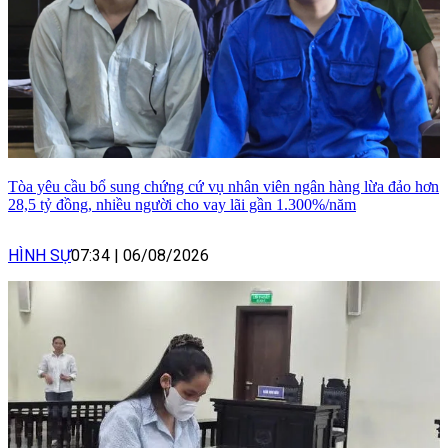
Tòa yêu cầu bổ sung chứng cứ vụ nhân viên ngân hàng lừa đảo hơn
28,5 tỷ đồng, nhiều người cho vay lãi gần 1.300%/năm
HÌNH SỰ
07:34
|
06/08/2026