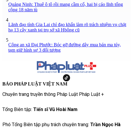
Quảng Ninh: Thuê ô tô rồi mang cầm cố, hai bị cáo lĩnh tổng
cộng 18 năm tù
4
Lãnh đạo tỉnh Gia Lai chỉ đạo khẩn làm rõ trách nhiệm vụ chặt
hạ 13 cây xanh tại trụ sở xã Hbông cũ
5
Công an xã Đại Phước: Bóc gỡ đường dây mua bán ma túy,
tạm giữ hình sự 3 đối tượng
BÁO PHÁP LUẬT VIỆT NAM
Chuyên trang truyền thông Pháp Luật Pháp Luật +
Tổng Biên tập:
Tiến sĩ Vũ Hoài Nam
Phó Tổng Biên tập phụ trách chuyên trang:
Trần Ngọc Hà