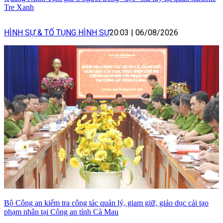
Tre Xanh
HÌNH SỰ & TỐ TỤNG HÌNH SỰ
20:03
|
06/08/2026
Bộ Công an kiểm tra công tác quản lý, giam giữ, giáo dục cải tạo
phạm nhân tại Công an tỉnh Cà Mau