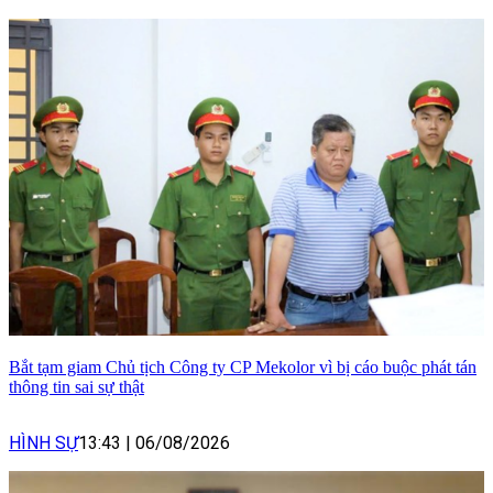
Bắt tạm giam Chủ tịch Công ty CP Mekolor vì bị cáo buộc phát tán
thông tin sai sự thật
HÌNH SỰ
13:43
|
06/08/2026