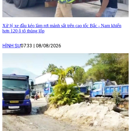
Xử lý xe đầu kéo làm rơi mảnh sắt trên cao tốc Bắc - Nam khiến
hơn 120 ô tô thủng lốp
HÌNH SỰ
07:33
|
08/08/2026