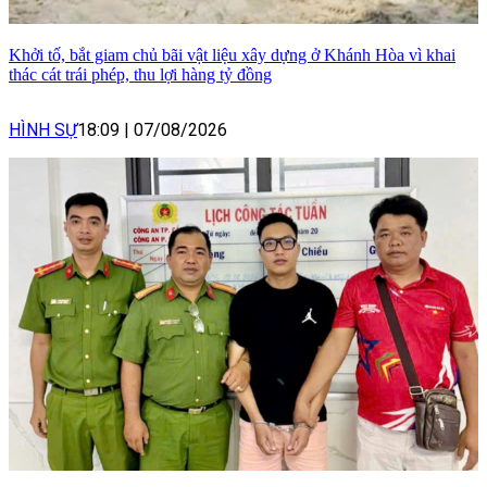
Khởi tố, bắt giam chủ bãi vật liệu xây dựng ở Khánh Hòa vì khai
thác cát trái phép, thu lợi hàng tỷ đồng
HÌNH SỰ
18:09
|
07/08/2026