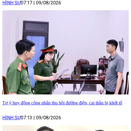
HÌNH SỰ
07:17
|
09/08/2026
Tự ý huy động công nhân thu hồi đường điện, cai thầu bị khởi tố
HÌNH SỰ
07:13
|
09/08/2026