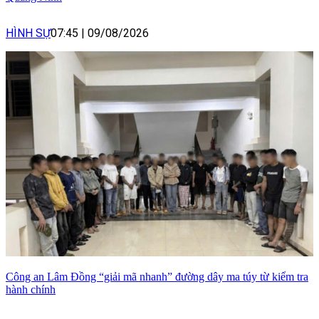
HÌNH SỰ
07:45
|
09/08/2026
Công an Lâm Đồng “giải mã nhanh” đường dây ma túy từ kiểm tra
hành chính