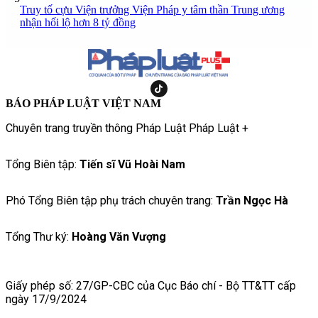
Truy tố cựu Viện trưởng Viện Pháp y tâm thần Trung ương
nhận hối lộ hơn 8 tỷ đồng
BÁO PHÁP LUẬT VIỆT NAM
Chuyên trang truyền thông Pháp Luật Pháp Luật +
Tổng Biên tập:
Tiến sĩ Vũ Hoài Nam
Phó Tổng Biên tập phụ trách chuyên trang:
Trần Ngọc Hà
Tổng Thư ký:
Hoàng Văn Vượng
Giấy phép số: 27/GP-CBC của Cục Báo chí - Bộ TT&TT cấp
ngày 17/9/2024