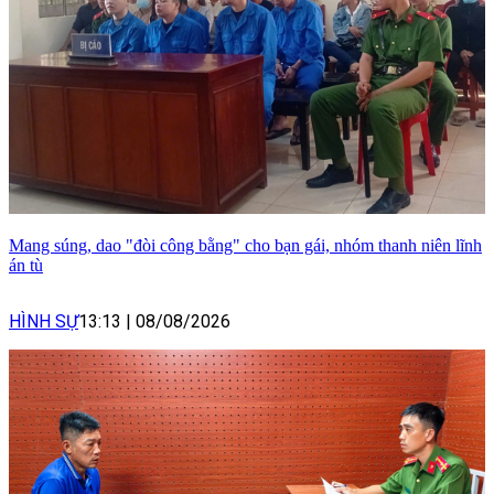
Mang súng, dao "đòi công bằng" cho bạn gái, nhóm thanh niên lĩnh
án tù
HÌNH SỰ
13:13
|
08/08/2026