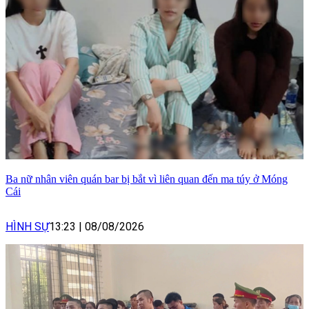
Ba nữ nhân viên quán bar bị bắt vì liên quan đến ma túy ở Móng
Cái
HÌNH SỰ
13:23
|
08/08/2026