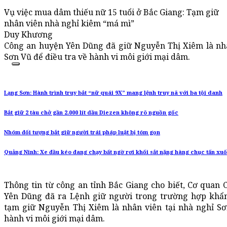
Vụ việc mua dâm thiếu nữ 15 tuổi ở Bắc Giang: Tạm giữ
nhân viên nhà nghỉ kiêm “má mì”
Duy Khương
Công an huyện Yên Dũng đã giữ Nguyễn Thị Xiêm là nhâ
Sơn Vũ để điều tra về hành vi môi giới mại dâm.
Lạng Sơn: Hành trình truy bắt “nữ quái 9X” mang lệnh truy nã với ba tội danh
Bắt giữ 2 tàu chở gần 2.000 lít dầu Diezen không rõ nguồn gốc
Nhóm đối tượng bắt giữ người trái pháp luật bị tóm gọn
Quảng Ninh: Xe đầu kéo đang chạy bất ngờ rơi khối sắt nặng hàng chục tấn x
Thông tin từ công an tỉnh Bắc Giang cho biết, Cơ quan
Yên Dũng đã ra Lệnh giữ người trong trường hợp khẩn
tạm giữ Nguyễn Thị Xiêm là nhân viên tại nhà nghỉ Sơ
hành vi môi giới mại dâm.