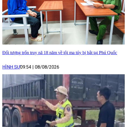
Đối tượng trốn truy nã 18 năm về tội ma túy bị bắt tại Phú Quốc
HÌNH SỰ
09:54
|
08/08/2026