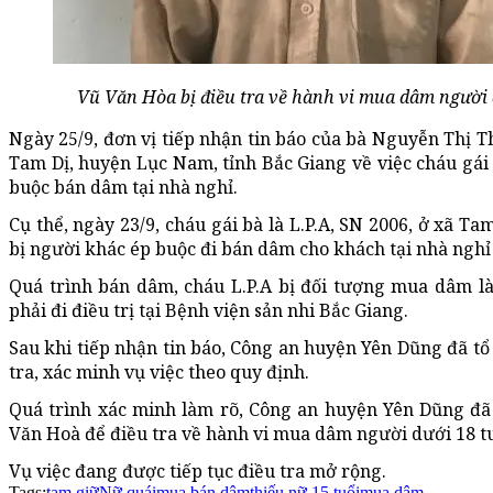
Vũ Văn Hòa bị điều tra về hành vi mua dâm người 
Ngày 25/9, đơn vị tiếp nhận tin báo của bà Nguyễn Thị Th
Tam Dị, huyện Lục Nam, tỉnh Bắc Giang về việc cháu gái
buộc bán dâm tại nhà nghỉ.
Cụ thể, ngày 23/9, cháu gái bà là L.P.A, SN 2006, ở xã T
bị người khác ép buộc đi bán dâm cho khách tại nhà nghỉ
Quá trình bán dâm, cháu L.P.A bị đối tượng mua dâm là
phải đi điều trị tại Bệnh viện sản nhi Bắc Giang.
Sau khi tiếp nhận tin báo, Công an huyện Yên Dũng đã tổ
tra, xác minh vụ việc theo quy định.
Quá trình xác minh làm rõ, Công an huyện Yên Dũng đã
Văn Hoà để điều tra về hành vi mua dâm người dưới 18 tu
Vụ việc đang được tiếp tục điều tra mở rộng.
Tags:
tạm giữ
Nữ quái
mua bán dâm
thiếu nữ 15 tuổi
mua dâm