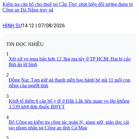
Kiểm tra căn hộ cho thuê tại Cần Thơ, phát hiện đối tượng đang bị
Công an Đà Nẵng truy nã
HÌNH SỰ
14:12
|
07/08/2026
TIN ĐỌC NHIỀU
1
Xét xử vụ mua bán hơn 12,3kg ma túy ở TP HCM: Hai bị cáo
lĩnh án tử hình
2
Đồng Nai: Tạm giữ gã thanh niên bạo hành bé gái 11 tuổi con
riêng của người tình
3
Khởi tố thêm 6 cán bộ y tế ở Đắk Lắk liên quan vụ lập khống
3.539 lượt đơn thuốc BHYT
4
Bộ Công an kiểm tra công tác quản lý, giam giữ, giáo dục cải
tạo phạm nhân tại Công an tỉnh Cà Mau
5