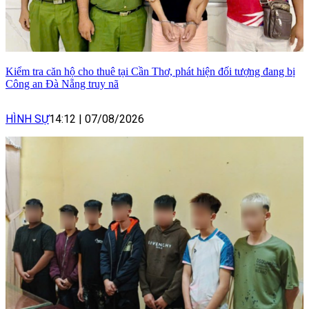
Kiểm tra căn hộ cho thuê tại Cần Thơ, phát hiện đối tượng đang bị
Công an Đà Nẵng truy nã
HÌNH SỰ
14:12
|
07/08/2026