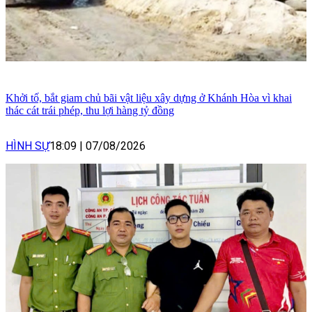
Khởi tố, bắt giam chủ bãi vật liệu xây dựng ở Khánh Hòa vì khai
thác cát trái phép, thu lợi hàng tỷ đồng
HÌNH SỰ
18:09
|
07/08/2026