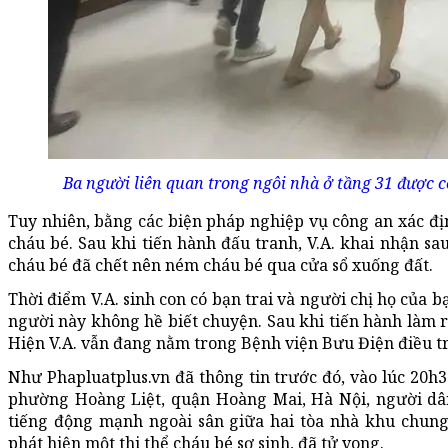
Ba người liên quan trong ngôi nhà ở tầng 31 được c
Tuy nhiên, bằng các biện pháp nghiệp vụ công an xác địn
cháu bé. Sau khi tiến hành đấu tranh, V.A. khai nhận sa
cháu bé đã chết nên ném cháu bé qua cửa sổ xuống đất.
Thời điểm V.A. sinh con có bạn trai và người chị họ của b
người này không hề biết chuyện. Sau khi tiến hành làm r
Hiện V.A. vẫn đang nằm trong Bệnh viện Bưu Điện điều trị
Như Phapluatplus.vn đã thông tin trước đó, vào lúc 20h
phường Hoàng Liệt, quận Hoàng Mai, Hà Nội, người d
tiếng động mạnh ngoài sân giữa hai tòa nhà khu chun
phát hiện một thi thể cháu bé sơ sinh, đã tử vong.