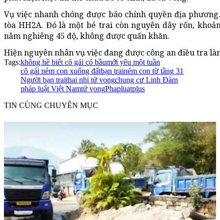
Vụ việc nhanh chóng được báo chính quyền địa phương.
tòa HH2A. Đó là một bé trai còn nguyên dây rốn, khoảng
nằm nghiêng 45 độ, không được quấn khăn.
Hiện nguyên nhân vụ việc đang được công an điều tra là
Tags:
không hề biết cô gái có bầu
mới yêu một tuần
cô gái ném con xuống đất
bạn trai
ném con từ tầng 31
Người bạn trai
thai nhi tử vong
chung cư Linh Đàm
pháp luật Việt Nam
tử vong
Phapluatplus
TIN CÙNG CHUYÊN MỤC