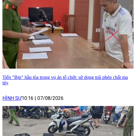
Tiến "Bịp" hầu tòa trong vụ án tổ chức sử dụng trái phép chất ma
túy
HÌNH SỰ
10:16
|
07/08/2026