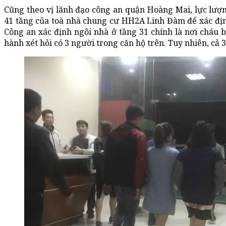
Cũng theo vị lãnh đạo công an quận Hoàng Mai, lực lượ
41 tầng của toà nhà chung cư HH2A Linh Đàm để xác định
Công an xác định ngôi nhà ở tầng 31 chính là nơi cháu b
hành xét hỏi có 3 người trong căn hộ trên. Tuy nhiên, cả 