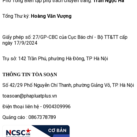
Phó Tổng Biên tập phụ trách chuyên trang:
Trần Ngọc Hà
Tổng Thư ký:
Hoàng Văn Vượng
Giấy phép số: 27/GP-CBC của Cục Báo chí - Bộ TT&TT cấp
ngày 17/9/2024
Trụ sở: 142 Trần Phú, phường Hà Đông, TP Hà Nội
THÔNG TIN TÒA SOẠN
Số 42/29 Phố Nguyễn Chí Thanh, phường Giảng Võ, TP. Hà Nội
toasoan@phapluatplus.vn
Điện thoại liên hệ - 0904309996
Quảng cáo : 0867378789