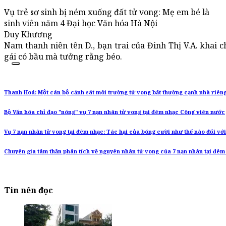
Vụ trẻ sơ sinh bị ném xuống đất tử vong: Mẹ em bé là
sinh viên năm 4 Đại học Văn hóa Hà Nội
Duy Khương
Nam thanh niên tên D., bạn trai của Đinh Thị V.A. khai 
gái có bầu mà tưởng rằng béo.
Thanh Hoá: Một cán bộ cảnh sát môi trường tử vong bất thường cạnh nhà riên
Bộ Văn hóa chỉ đạo "nóng" vụ 7 nạn nhân tử vong tại đêm nhạc Công viên nước
Vụ 7 nạn nhân tử vong tại đêm nhạc: Tác hại của bóng cười như thế nào đối vơ
Chuyên gia tâm thần phân tích về nguyên nhân tử vong của 7 nạn nhân tại đê
Tin nên đọc