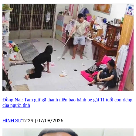
Đồng Nai: Tạm giữ gã thanh niên bạo hành bé gái 11 tuổi con riêng
của người tình
HÌNH SỰ
12:29
|
07/08/2026