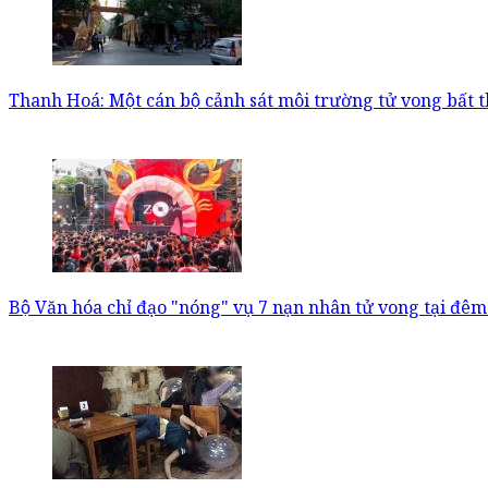
Thanh Hoá: Một cán bộ cảnh sát môi trường tử vong bất
Bộ Văn hóa chỉ đạo "nóng" vụ 7 nạn nhân tử vong tại đ