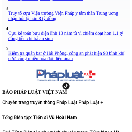
3
Truy tố cựu Viện trưởng Viện Pháp y tâm thần Trung ương
nhận hối lộ hơn 8 tỷ đồng
4
Cựu kế toán bưu điện lĩnh 13 năm tù vì chiếm đoạt hơn 1,1 tỷ
đồng tiền chi trả an sinh
5
Kiểm tra quán bar ở Hải Phòng, công an phát hiện 98 bình khí
cười cùng nhiều hóa đơn liên quan
BÁO PHÁP LUẬT VIỆT NAM
Chuyên trang truyền thông Pháp Luật Pháp Luật +
Tổng Biên tập:
Tiến sĩ Vũ Hoài Nam