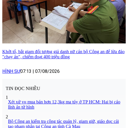
Khởi tố, bắt giam đối tượng giả danh nữ cán bộ Công an để lừa đảo
"chạy án", chiếm đoạt 400 triệu đồng
HÌNH SỰ
07:13
|
07/08/2026
TIN ĐỌC NHIỀU
1
Xét xử vụ mua bán hơn 12,3kg ma túy ở TP HCM: Hai bị cáo
lĩnh án tử hình
2
Bộ Công an kiểm tra công tác quản lý, giam giữ, giáo dục cải
tạo phạm nhân tại Công an tỉnh Cà Mau