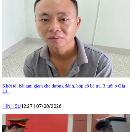
Khởi tố, bắt tạm giam cha dượng đánh, bóp cổ bé trai 3 tuổi ở Gia
Lai
HÌNH SỰ
12:27
|
07/08/2026