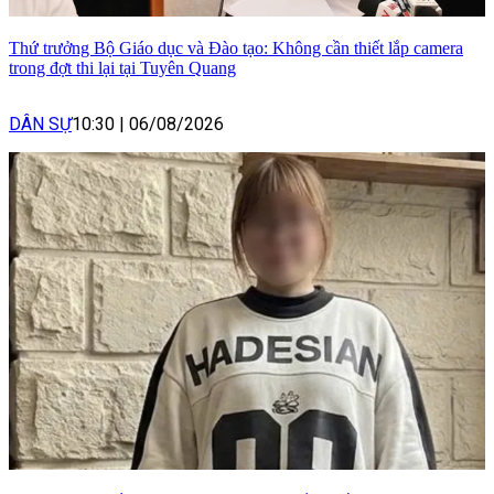
Thứ trưởng Bộ Giáo dục và Đào tạo: Không cần thiết lắp camera
trong đợt thi lại tại Tuyên Quang
DÂN SỰ
10:30
|
06/08/2026