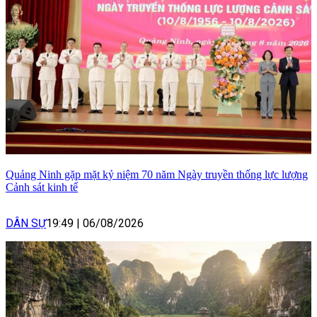
Quảng Ninh gặp mặt kỷ niệm 70 năm Ngày truyền thống lực lượng
Cảnh sát kinh tế
DÂN SỰ
19:49
|
06/08/2026