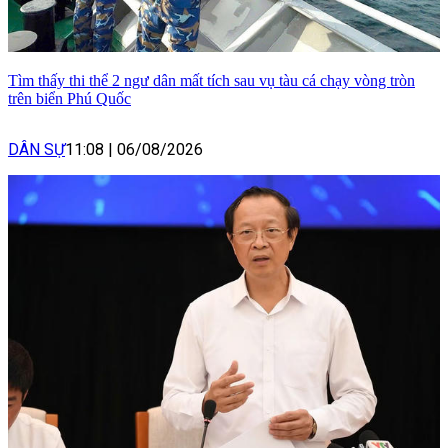
Tìm thấy thi thể 2 ngư dân mất tích sau vụ tàu cá chạy vòng tròn
trên biển Phú Quốc
DÂN SỰ
11:08
|
06/08/2026