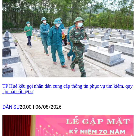
TP Huế kêu gọi nhân dân cung cấp thông tin phục vụ tìm kiếm, quy
tập hài cốt liệt sĩ
DÂN SỰ
20:00
|
06/08/2026