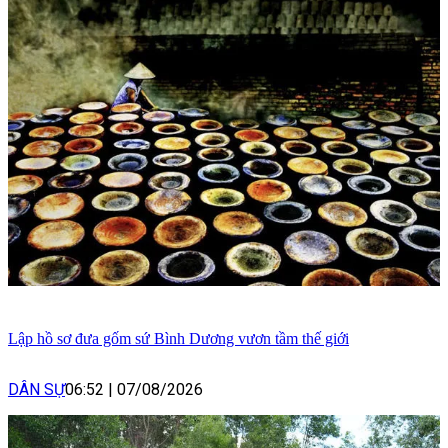
Lập hồ sơ đưa gốm sứ Bình Dương vươn tầm thế giới
DÂN SỰ
06:52
|
07/08/2026