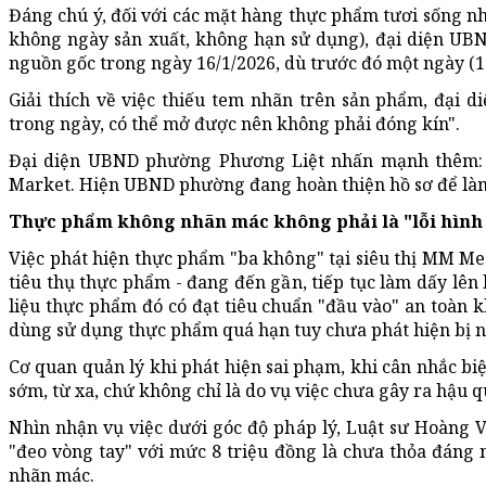
Đáng chú ý, đối với các mặt hàng thực phẩm tươi sống như
không ngày sản xuất, không hạn sử dụng), đại diện UBN
nguồn gốc trong ngày 16/1/2026, dù trước đó một ngày (
Giải thích về việc thiếu tem nhãn trên sản phẩm, đại
trong ngày, có thể mở được nên không phải đóng kín".
Đại diện UBND phường Phương Liệt nhấn mạnh thêm: "
Market. Hiện UBND phường đang hoàn thiện hồ sơ để làm
Thực phẩm không nhãn mác không phải là "lỗi hình t
Việc phát hiện thực phẩm "ba không" tại siêu thị MM M
tiêu thụ thực phẩm - đang đến gần, tiếp tục làm dấy lên 
liệu thực phẩm đó có đạt tiêu chuẩn "đầu vào" an toàn 
dùng sử dụng thực phẩm quá hạn tuy chưa phát hiện bị n
Cơ quan quản lý khi phát hiện sai phạm, khi cân nhắc b
sớm, từ xa, chứ không chỉ là do vụ việc chưa gây ra hậu 
Nhìn nhận vụ việc dưới góc độ pháp lý, Luật sư Hoàng V
"đeo vòng tay" với mức 8 triệu đồng là chưa thỏa đáng 
nhãn mác.