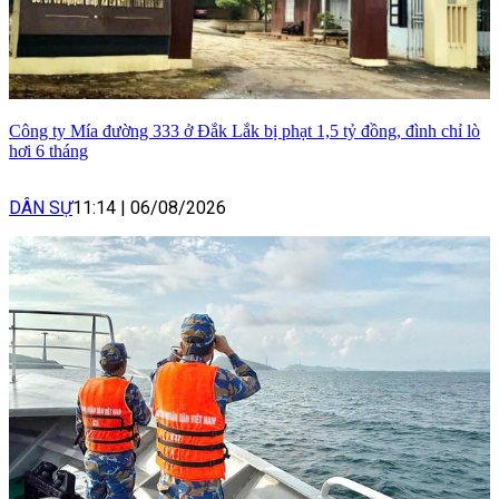
Công ty Mía đường 333 ở Đắk Lắk bị phạt 1,5 tỷ đồng, đình chỉ lò
hơi 6 tháng
DÂN SỰ
11:14
|
06/08/2026