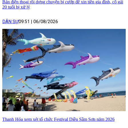
Bán điện thoại rồi dựng chuyện bị cướp để xin tiền gia đình, cô gái
20 tuổi bị xử lý
DÂN SỰ
09:51
|
06/08/2026
Thanh Hóa xem xét tổ chức Festival Diều Sầm Sơn năm 2026