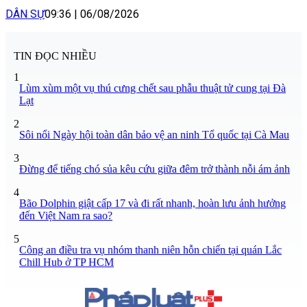
DÂN SỰ
09:36
|
06/08/2026
TIN ĐỌC NHIỀU
1
Lùm xùm một vụ thú cưng chết sau phẫu thuật tử cung tại Đà
Lạt
2
Sôi nổi Ngày hội toàn dân bảo vệ an ninh Tổ quốc tại Cà Mau
3
Đừng để tiếng chó sủa kêu cứu giữa đêm trở thành nỗi ám ảnh
4
Bão Dolphin giật cấp 17 và đi rất nhanh, hoàn lưu ảnh hưởng
đến Việt Nam ra sao?
5
Công an điều tra vụ nhóm thanh niên hỗn chiến tại quán Lắc
Chill Hub ở TP HCM