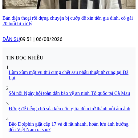
Bán điện thoại rồi dựng chuyện bị cướp để xin tiền gia đình, cô gái
20 tuổi bị xử lý
DÂN SỰ
09:51
|
06/08/2026
TIN ĐỌC NHIỀU
1
Lùm xùm một vụ thú cưng chết sau phẫu thuật tử cung tại Đà
Lạt
2
Sôi nổi Ngày hội toàn dân bảo vệ an ninh Tổ quốc tại Cà Mau
3
Đừng để tiếng chó sủa kêu cứu giữa đêm trở thành nỗi ám ảnh
4
Bão Dolphin giật cấp 17 và đi rất nhanh, hoàn lưu ảnh hưởng
đến Việt Nam ra sao?