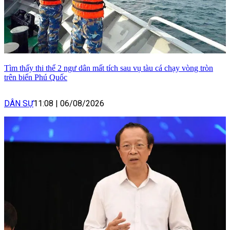
Tìm thấy thi thể 2 ngư dân mất tích sau vụ tàu cá chạy vòng tròn
trên biển Phú Quốc
DÂN SỰ
11:08
|
06/08/2026