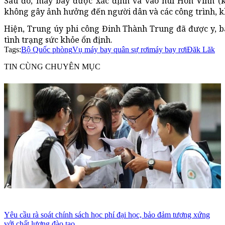
Sau đó, máy bay được xác định va vào núi Hòn Vinh (
không gây ảnh hưởng đến người dân và các công trình, k
Hiện, Trung úy phi công Đinh Thành Trung đã được y, b
tình trạng sức khỏe ổn định.
Tags:
Bộ Quốc phòng
Vụ máy bay quân sự rơi
máy bay rơi
Đăk Lăk
TIN CÙNG CHUYÊN MỤC
Yêu cầu rà soát chính sách học phí đại học, bảo đảm tương xứng
với chất lượng đào tạo