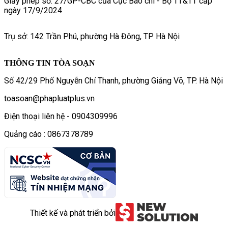
Giấy phép số: 27/GP-CBC của Cục Báo chí - Bộ TT&TT cấp
ngày 17/9/2024
Trụ sở: 142 Trần Phú, phường Hà Đông, TP Hà Nội
THÔNG TIN TÒA SOẠN
Số 42/29 Phố Nguyễn Chí Thanh, phường Giảng Võ, TP. Hà Nội
toasoan@phapluatplus.vn
Điện thoại liên hệ - 0904309996
Quảng cáo : 0867378789
Thiết kế và phát triển bởi