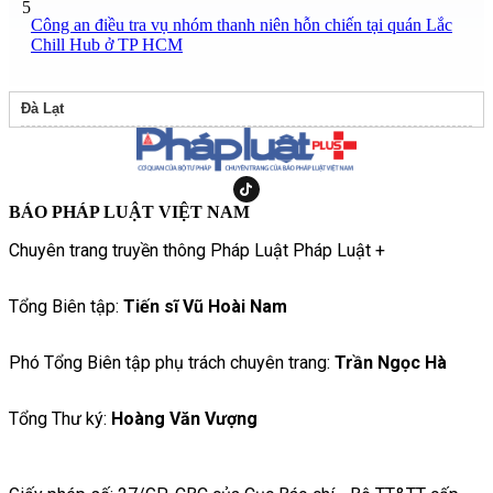
5
Công an điều tra vụ nhóm thanh niên hỗn chiến tại quán Lắc
Chill Hub ở TP HCM
Đà Lạt
BÁO PHÁP LUẬT VIỆT NAM
Chuyên trang truyền thông Pháp Luật Pháp Luật +
Tổng Biên tập:
Tiến sĩ Vũ Hoài Nam
Phó Tổng Biên tập phụ trách chuyên trang:
Trần Ngọc Hà
Tổng Thư ký:
Hoàng Văn Vượng