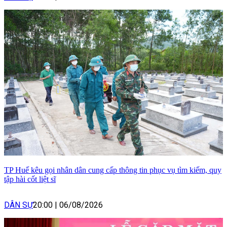
TP Huế kêu gọi nhân dân cung cấp thông tin phục vụ tìm kiếm, quy
tập hài cốt liệt sĩ
DÂN SỰ
20:00
|
06/08/2026