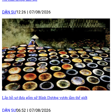
DÂN SỰ
12:26
|
07/08/2026
Lập hồ sơ đưa gốm sứ Bình Dương vươn tầm thế giới
DÂN SỰ
06:52
|
07/08/2026