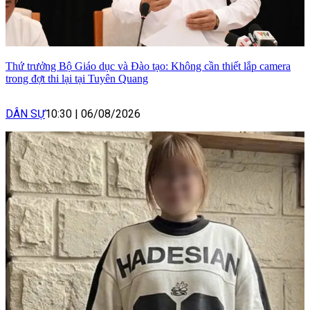
Thứ trưởng Bộ Giáo dục và Đào tạo: Không cần thiết lắp camera
trong đợt thi lại tại Tuyên Quang
DÂN SỰ
10:30
|
06/08/2026