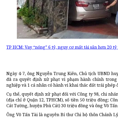
TP HCM: Vay “nóng” 6 tỷ, nguy cơ mất tài sản hơn 20 tỷ
Ngày 4-7, ông Nguyễn Trung Kiên, Chủ tịch UBND huyệ
đã ra quyết định xử phạt vi phạm hành chính trong 
nghiệp và 1 cá nhân có hành vi khai thác đất trái phép ở
Cụ thể, quyết định xử phạt đối với Công ty 98, chi n
(địa chỉ ở Quận 12, TPHCM), số tiền 50 triệu đồng; C
Cát Tường, huyện Phù Cát) 30 triệu đồng và ông Võ Tấn 
Ông Võ Tấn Tài là nguyên Bí thư Chi bộ thôn Chánh Lý. 