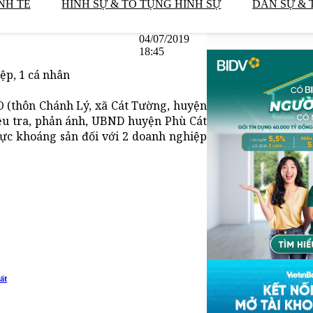
NH TẾ
HÌNH SỰ & TỐ TỤNG HÌNH SỰ
DÂN SỰ & 
04/07/2019
18:45
ệp, 1 cá nhân
O (thôn Chánh Lý, xã Cát Tường, huyện
iều tra, phản ánh, UBND huyện Phù Cát
vực khoáng sản đối với 2 doanh nghiệp
ất