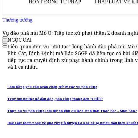
HOẠT ĐỘNG TƯ PHÁP
PHÁP LUẬT VỀ KI
Thương trường
Vụ đào phá núi Mò O: Tiếp tục xử phạt thêm 2 doanh nghi
NGỌC OAI
Liên quan đến vụ "đất tặc" lộng hành đào phá núi Mò 
Phù Cát, Bình Định) mà Báo SGGP đã liên tục có bài đ
tiếp tục ra quyết định xử phạt hành chính trong lĩnh 
và 1 cá nhân.
Lâm Đồng yêu cầu ngăn chặn, xử lý các vụ phá rừng
Truy tìm những kẻ đầu độc, phá rừng thông đến "CHẾT"
Thực hư vụ phá rừng làm dự án khu du lịch sinh thái Thác Bạc – Suối Sao?
Đắk Lắk: Điểm nóng về phá rừng ở huyện Ea Kar hé lộ nhiều dấu hiệu khuất t