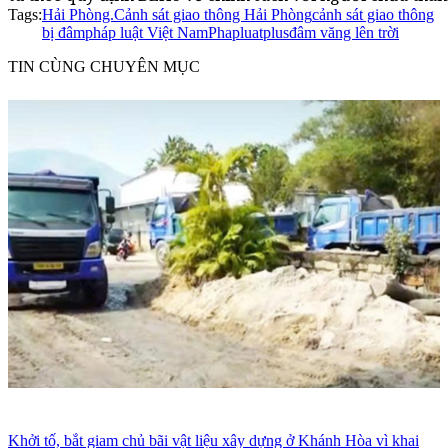
Tags:
Hải Phòng.
Cảnh sát giao thông Hải Phòng
cảnh sát giao thông
bị đâm
pháp luật Việt Nam
Phapluatplus
đâm văng lên trời
TIN CÙNG CHUYÊN MỤC
Khởi tố, bắt giam chủ bãi vật liệu xây dựng ở Khánh Hòa vì khai