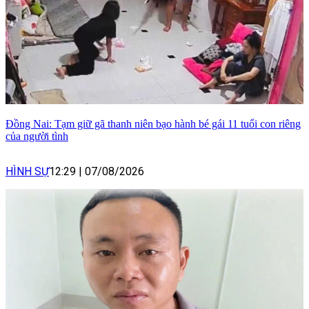
Đồng Nai: Tạm giữ gã thanh niên bạo hành bé gái 11 tuổi con riêng
của người tình
HÌNH SỰ
12:29
|
07/08/2026