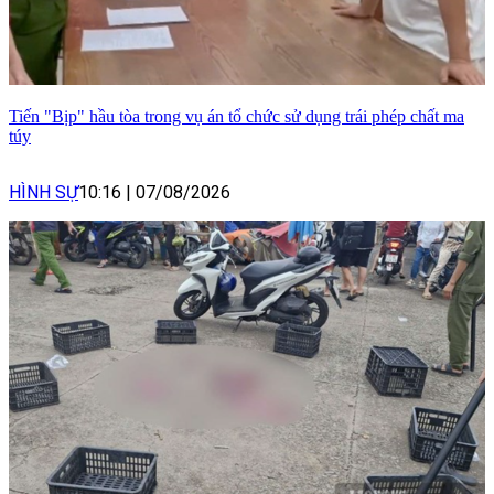
Tiến "Bịp" hầu tòa trong vụ án tổ chức sử dụng trái phép chất ma
túy
HÌNH SỰ
10:16
|
07/08/2026