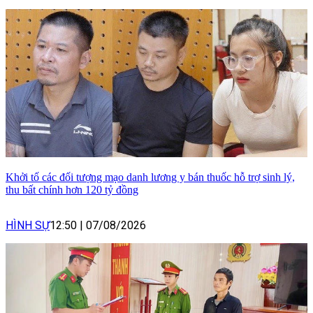
Khởi tố các đối tượng mạo danh lương y bán thuốc hỗ trợ sinh lý,
thu bất chính hơn 120 tỷ đồng
HÌNH SỰ
12:50
|
07/08/2026