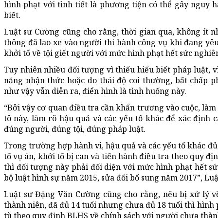
hình phạt với tình tiết là phương tiện có thể gây nguy h
biết.
Luật sư Cường cũng cho rằng, thời gian qua, không ít 
thông đã lao xe vào người thi hành công vụ khi đang yêu
khởi tố về tội giết người với mức hình phạt hết sức nghi
Tuy nhiên nhiều đối tượng vì thiếu hiểu biết pháp luật, 
năng nhận thức hoặc do thái độ coi thường, bất chấp 
như vậy vẫn diễn ra, điển hình là tình huống này.
“Bởi vậy cơ quan điều tra cần khẩn trương vào cuộc, làm 
tô này, làm rõ hậu quả và các yếu tố khác để xác định c
đúng người, đúng tội, đúng pháp luật.
Trong trường hợp hành vi, hậu quả và các yếu tố khác đủ c
tố vụ án, khởi tố bị can và tiến hành điều tra theo quy địn
thì đối tượng này phải đối diện với mức hình phạt hết s
bộ luật hình sự năm 2015, sửa đổi bổ sung năm 2017”, Lu
Luật sư Đặng Văn Cường cũng cho rằng, nếu bị xử lý về
thành niên, đã đủ 14 tuổi nhưng chưa đủ 18 tuổi thì hình 
tù theo quy định BLHS về chính sách với người chưa thàn