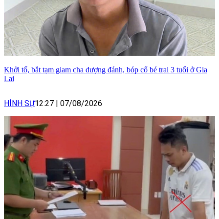
Khởi tố, bắt tạm giam cha dượng đánh, bóp cổ bé trai 3 tuổi ở Gia
Lai
HÌNH SỰ
12:27
|
07/08/2026