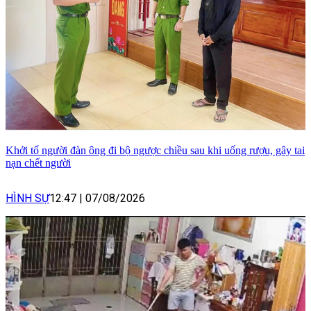
Khởi tố người đàn ông đi bộ ngược chiều sau khi uống rượu, gây tai
nạn chết người
HÌNH SỰ
12:47
|
07/08/2026