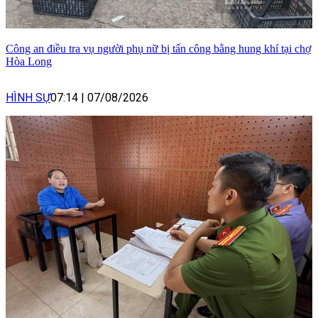
Công an điều tra vụ người phụ nữ bị tấn công bằng hung khí tại chợ
Hòa Long
HÌNH SỰ
07:14
|
07/08/2026