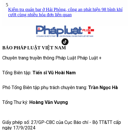
5
Kiểm tra quán bar ở Hải Phòng, công an phát hiện 98 bình khí
cười cùng nhiều hóa đơn liên quan
BÁO PHÁP LUẬT VIỆT NAM
Chuyên trang truyền thông Pháp Luật Pháp Luật +
Tổng Biên tập:
Tiến sĩ Vũ Hoài Nam
Phó Tổng Biên tập phụ trách chuyên trang:
Trần Ngọc Hà
Tổng Thư ký:
Hoàng Văn Vượng
Giấy phép số: 27/GP-CBC của Cục Báo chí - Bộ TT&TT cấp
ngày 17/9/2024