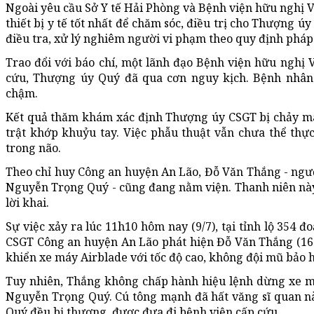
Ngoài yêu cầu Sở Y tế Hải Phòng và Bệnh viện hữu nghị Việ
thiết bị y tế tốt nhất để chăm sóc, điều trị cho Thượng 
điều tra, xử lý nghiêm người vi phạm theo quy định pháp 
Trao đổi với báo chí, một lãnh đạo Bệnh viện hữu nghị V
cứu, Thượng úy Quý đã qua cơn nguy kịch. Bệnh nhân 
chậm.
Kết quả thăm khám xác định Thượng úy CSGT bị chảy máu
trật khớp khuỷu tay. Việc phẫu thuật vẫn chưa thể thự
trong não.
Theo chỉ huy Công an huyện An Lão, Đỗ Văn Thắng - ngư
Nguyễn Trọng Quý - cũng đang nằm viện. Thanh niên này
lời khai.
Sự việc xảy ra lúc 11h10 hôm nay (9/7), tại tỉnh lộ 354 
CSGT Công an huyện An Lão phát hiện Đỗ Văn Thắng (16 t
khiển xe máy Airblade với tốc độ cao, không đội mũ bảo 
Tuy nhiên, Thắng không chấp hành hiệu lệnh dừng xe m
Nguyễn Trọng Quý. Cú tông mạnh đã hất văng sĩ quan n
Quý đều bị thương, được đưa đi bệnh viện cấp cứu.