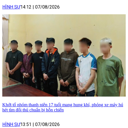
HÌNH SỰ
14:12
|
07/08/2026
Khởi tố nhóm thanh niên 17 tuổi mang hung khí, phóng xe máy hú
hét tìm đối thủ chuẩn bị hỗn chiến
HÌNH SỰ
13:51
|
07/08/2026