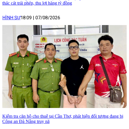
thác cát trái phép, thu lợi hàng tỷ đồng
HÌNH SỰ
18:09
|
07/08/2026
Kiểm tra căn hộ cho thuê tại Cần Thơ, phát hiện đối tượng đang bị
Công an Đà Nẵng truy nã