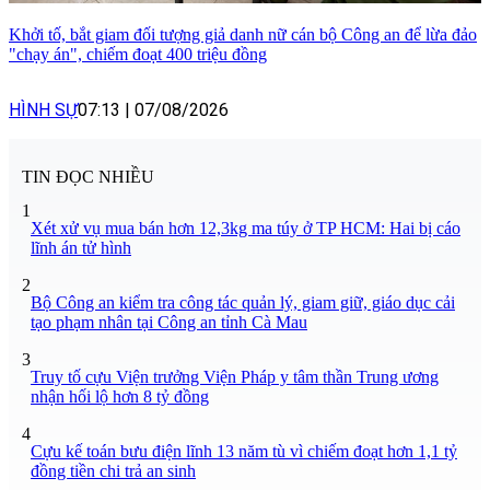
Khởi tố, bắt giam đối tượng giả danh nữ cán bộ Công an để lừa đảo
"chạy án", chiếm đoạt 400 triệu đồng
HÌNH SỰ
07:13
|
07/08/2026
TIN ĐỌC NHIỀU
1
Xét xử vụ mua bán hơn 12,3kg ma túy ở TP HCM: Hai bị cáo
lĩnh án tử hình
2
Bộ Công an kiểm tra công tác quản lý, giam giữ, giáo dục cải
tạo phạm nhân tại Công an tỉnh Cà Mau
3
Truy tố cựu Viện trưởng Viện Pháp y tâm thần Trung ương
nhận hối lộ hơn 8 tỷ đồng
4
Cựu kế toán bưu điện lĩnh 13 năm tù vì chiếm đoạt hơn 1,1 tỷ
đồng tiền chi trả an sinh