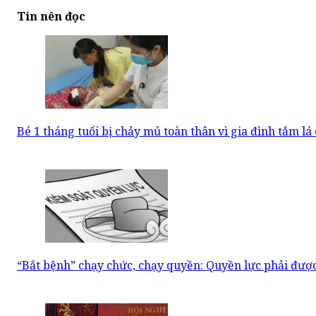
Tin nên đọc
Bé 1 tháng tuổi bị chảy mủ toàn thân vì gia đình tắm lá 
“Bắt bệnh” chạy chức, chạy quyền: Quyền lực phải đượ