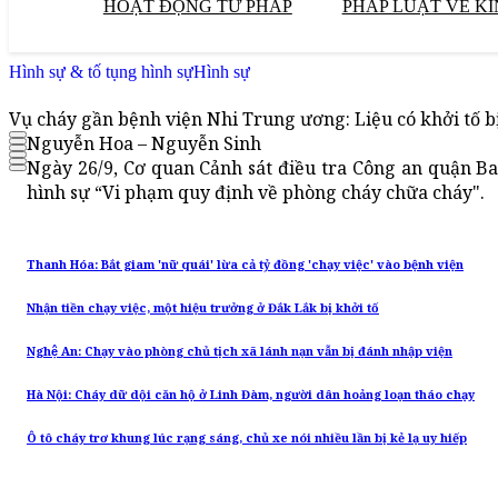
HOẠT ĐỘNG TƯ PHÁP
PHÁP LUẬT VỀ KI
Hình sự & tố tụng hình sự
Hình sự
Vụ cháy gần bệnh viện Nhi Trung ương: Liệu có khởi tố b
Nguyễn Hoa – Nguyễn Sinh
Ngày 26/9, Cơ quan Cảnh sát điều tra Công an quận Ba
hình sự “Vi phạm quy định về phòng cháy chữa cháy".
Thanh Hóa: Bắt giam 'nữ quái' lừa cả tỷ đồng 'chạy việc' vào bệnh viện
Nhận tiền chạy việc, một hiệu trưởng ở Đắk Lắk bị khởi tố
Nghệ An: Chạy vào phòng chủ tịch xã lánh nạn vẫn bị đánh nhập viện
Hà Nội: Cháy dữ dội căn hộ ở Linh Đàm, người dân hoảng loạn tháo chạy
Ô tô cháy trơ khung lúc rạng sáng, chủ xe nói nhiều lần bị kẻ lạ uy hiếp