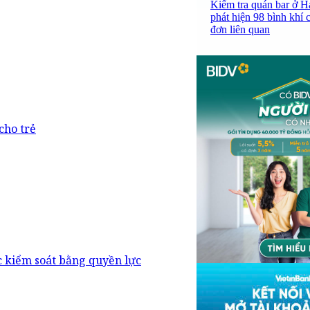
Kiểm tra quán bar ở H
phát hiện 98 bình khí 
đơn liên quan
cho trẻ
c kiểm soát bằng quyền lực