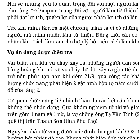
Nói về những yếu tố quan trọng đối với một người làm
cho rằng: “Điều quan trọng đối với người làm từ thiện
phải đặt lợi ích, quyền lợi của người nhận lợi ích đó lên
Tức khi mình làm ra một chương trình là vì có những
người mà mình muốn làm từ thiện. Đồng thời cần có 
nhầm lẫn. Cách làm sao cho hợp lý bởi nếu cách làm kh
Vụ án đang được điều tra
Vài tuần sau khi vụ cháy xảy ra, những người dân s
bàng hoàng khi nói về vụ cháy dữ dội xảy ra gần Bệnh
trở nên phức tạp hơn khi đêm 21/9, qua công tác kh
lượng chức năng phát hiện 2 vật hình hộp sọ nằm dưới 
đổ của tầng 2.
Cơ quan chức năng tiến hành tháo dỡ các kết cấu khung 
không thể nhận dạng. Qua khám nghiệm tử thi và giá
trên gồm 1 nam và 1 nữ, là vợ chồng ông Tạ Văn Tính (
quê thị trấn Thanh Sơn (tỉnh Phú Thọ).
Nguyên nhân tử vong được xác định do ngạt khí CO2. N
hưởng bởi nhiệt độ cao, không phát hiện dấu vết của 