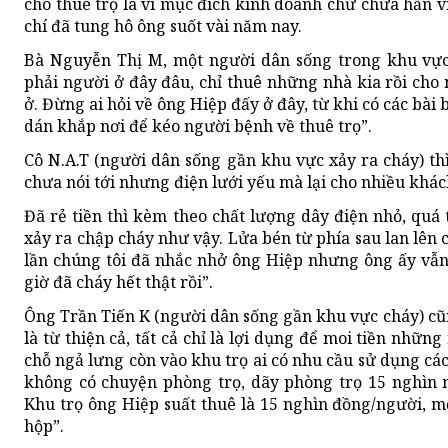
cho thuê trọ là vì mục đích kinh doanh chứ chưa hẳn v
chí đã tung hô ông suốt vài năm nay.
Bà Nguyễn Thị M, một người dân sống trong khu vực
phải người ở đây đâu, chỉ thuê những nhà kia rồi cho
ở. Đừng ai hỏi về ông Hiệp đấy ở đây, từ khi có các bài b
dán khắp nơi để kéo người bệnh về thuê trọ”.
Cô N.A.T (người dân sống gần khu vực xảy ra cháy) thì
chưa nói tới nhưng điện lưới yếu mà lại cho nhiều khác
Đã rẻ tiền thì kèm theo chất lượng dây điện nhỏ, quá 
xảy ra chập cháy như vậy. Lửa bén từ phía sau lan lên
lần chúng tôi đã nhắc nhở ông Hiệp nhưng ông ấy vẫn 
giờ đã cháy hết thật rồi”.
Ông Trần Tiến K (người dân sống gần khu vực cháy) cũn
là từ thiện cả, tất cả chỉ là lợi dụng để moi tiền nhữn
chỗ ngả lưng còn vào khu trọ ai có nhu cầu sử dụng các
không có chuyện phòng trọ, dãy phòng trọ 15 nghìn 
Khu trọ ông Hiệp suất thuê là 15 nghìn đồng/người, 
hộp”.