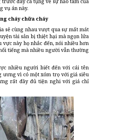
 trước đây ca tụng về sự hảo tâm của
g vụ án này.
ng cháy chữa cháy
ia sẻ cùng nhau vượt qua sự mất mát
uyện tài sản bị thiệt hại mà ngọn lửa
 vực này họ nhắc đến, nói nhiều hơn
 nổi tiếng mà nhiều người vẫn thường
c nhiều người biết đến với cái tên
 ương vì có một xóm trọ với giá siêu
g rất đầy đủ tiện nghi với giá chỉ