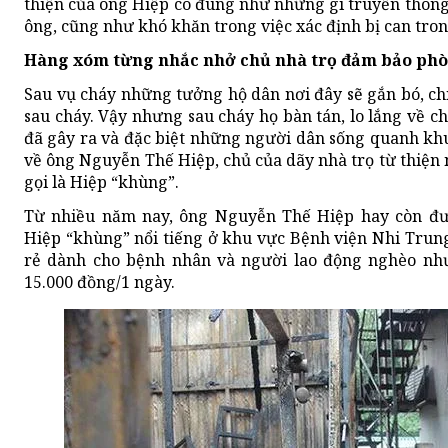
thiện của ông Hiệp có đúng như những gì truyền thông
ông, cũng như khó khăn trong việc xác định bị can tron
Hàng xóm từng nhắc nhở chủ nhà trọ đảm bảo phò
Sau vụ cháy những tưởng hộ dân nơi đây sẽ gắn bó, ch
sau cháy. Vậy nhưng sau cháy họ bàn tán, lo lắng về ch
đã gây ra và đặc biệt những người dân sống quanh khu
về ông Nguyễn Thế Hiệp, chủ của dãy nhà trọ từ thiện
gọi là Hiệp “khùng”.
Từ nhiều năm nay, ông Nguyễn Thế Hiệp hay còn đượ
Hiệp “khùng” nổi tiếng ở khu vực Bệnh viện Nhi Trung
rẻ dành cho bệnh nhân và người lao động nghèo nhưn
15.000 đồng/1 ngày.