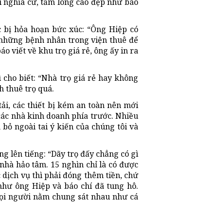
ì nghĩa cử, tấm lòng cao đẹp như báo
 bị hỏa hoạn bức xúc: “Ông Hiệp có
 những bệnh nhân trong viện thuê để
áo viết về khu trọ giá rẻ, ông ấy in ra
 cho biết: “Nhà trọ giá rẻ hay không
h thuê trọ quá.
tải, các thiết bị kém an toàn nên mới
 các nhà kinh doanh phía trước. Nhiều
bỏ ngoài tai ý kiến của chúng tôi và
g lên tiếng: “Dãy trọ đấy chẳng có gì
g nhà hảo tâm. 15 nghìn chỉ là có được
 dịch vụ thì phải đóng thêm tiền, chứ
như ông Hiệp và báo chí đã tung hô.
mọi người nằm chung sát nhau như cá