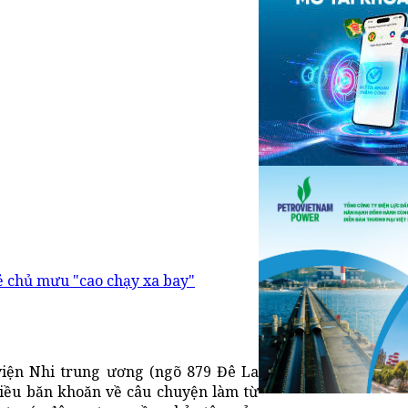
ẻ chủ mưu "cao chạy xa bay"
iện Nhi trung ương (ngõ 879 Đê La
iều băn khoăn về câu chuyện làm từ