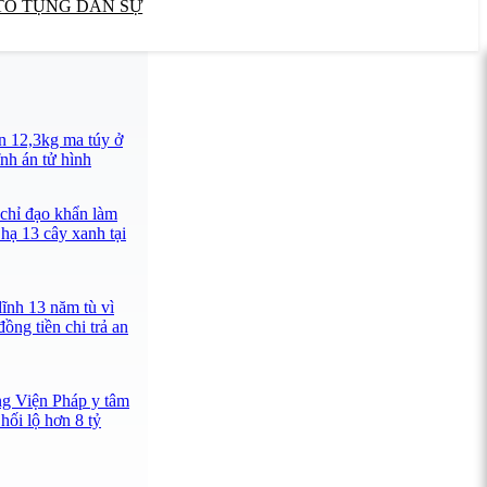
TỐ TỤNG DÂN SỰ
n 12,3kg ma túy ở
nh án tử hình
 chỉ đạo khẩn làm
 hạ 13 cây xanh tại
lĩnh 13 năm tù vì
ồng tiền chi trả an
ng Viện Pháp y tâm
hối lộ hơn 8 tỷ