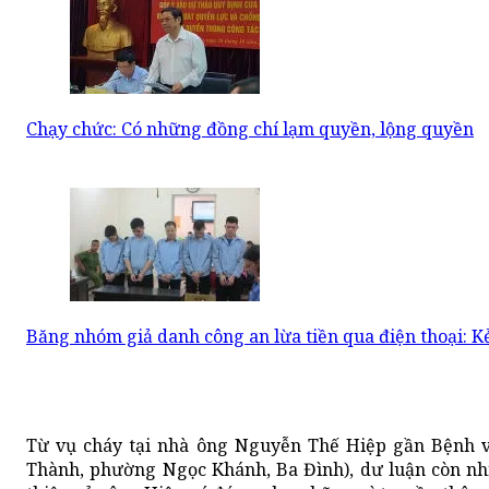
Chạy chức: Có những đồng chí lạm quyền, lộng quyền
Băng nhóm giả danh công an lừa tiền qua điện thoại: K
Từ vụ cháy tại nhà ông Nguyễn Thế Hiệp gần Bệnh v
Thành, phường Ngọc Khánh, Ba Đình), dư luận còn nh