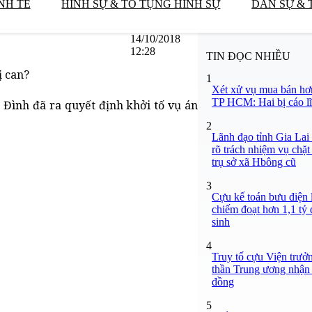
NH TẾ
HÌNH SỰ & TỐ TỤNG HÌNH SỰ
DÂN SỰ & 
14/10/2018
12:28
TIN ĐỌC NHIỀU
ị can?
1
Xét xử vụ mua bán hơ
TP HCM: Hai bị cáo lĩ
 Đình đã ra quyết định khởi tố vụ án
2
Lãnh đạo tỉnh Gia Lai
rõ trách nhiệm vụ chặt
trụ sở xã Hbông cũ
3
Cựu kế toán bưu điện 
chiếm đoạt hơn 1,1 tỷ đ
sinh
4
Truy tố cựu Viện trưở
thần Trung ương nhận 
đồng
5