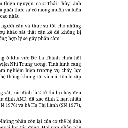
 thiện nguyện, ca sĩ Thái Thùy Linh
 là phải thực sự có mong muốn và luôn
 cao nhất.
 người cần và thực sự tốt cho những
sự khảo sát thật cặn kẽ để không bị
ông hợp lý sẽ gây phản cảm”.
ống ở khu vực Đê La Thành chưa hết
 viện Nhi Trung ương. Tình hình càng
ám nghiệm hiện trường vụ cháy, lực
hệ thống khung sắt và mái tôn bị sập
sắt, xác định là 2 tử thi bị cháy đen
m định AND, đã xác định 2 nạn nhân
SN 1976) và bà Hạ Thị Lành (SN 1977),
hững phần còn lại của cơ thể bị ảnh
ngoại lực tác động. Hai nạn nhân này