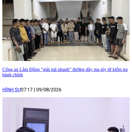
Công an Lâm Đồng “giải mã nhanh” đường dây ma túy từ kiểm tra
hành chính
HÌNH SỰ
07:17
|
09/08/2026