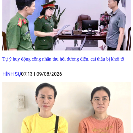
Tự ý huy động công nhân thu hồi đường điện, cai thầu bị khởi tố
HÌNH SỰ
07:13
|
09/08/2026