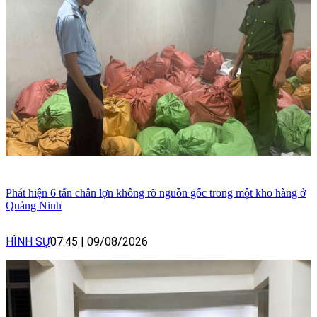
Phát hiện 6 tấn chân lợn không rõ nguồn gốc trong một kho hàng ở
Quảng Ninh
HÌNH SỰ
07:45
|
09/08/2026