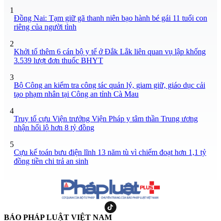
1
Đồng Nai: Tạm giữ gã thanh niên bạo hành bé gái 11 tuổi con
riêng của người tình
2
Khởi tố thêm 6 cán bộ y tế ở Đắk Lắk liên quan vụ lập khống
3.539 lượt đơn thuốc BHYT
3
Bộ Công an kiểm tra công tác quản lý, giam giữ, giáo dục cải
tạo phạm nhân tại Công an tỉnh Cà Mau
4
Truy tố cựu Viện trưởng Viện Pháp y tâm thần Trung ương
nhận hối lộ hơn 8 tỷ đồng
5
Cựu kế toán bưu điện lĩnh 13 năm tù vì chiếm đoạt hơn 1,1 tỷ
đồng tiền chi trả an sinh
BÁO PHÁP LUẬT VIỆT NAM