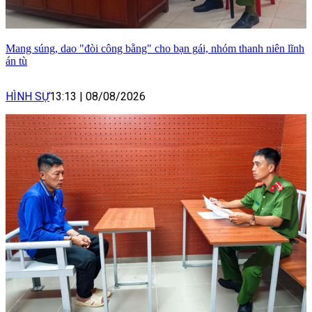
Mang súng, dao "đòi công bằng" cho bạn gái, nhóm thanh niên lĩnh
án tù
HÌNH SỰ
13:13
|
08/08/2026