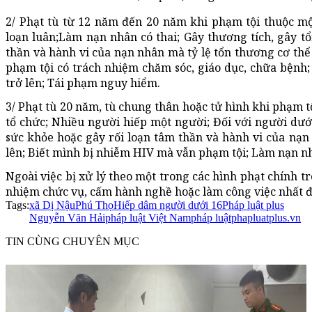
2/ Phạt tù từ 12 năm đến 20 năm khi phạm tội thuộc mộ
loạn luân;Làm nạn nhân có thai; Gây thương tích, gây tổ
thần và hành vi của nạn nhân mà tỷ lệ tổn thương cơ th
phạm tội có trách nhiệm chăm sóc, giáo dục, chữa bệnh; 
trở lên; Tái phạm nguy hiểm.
3/ Phạt tù 20 năm, tù chung thân hoặc tử hình khi phạm t
tổ chức; Nhiều người hiếp một người; Đối với người dưới
sức khỏe hoặc gây rối loạn tâm thần và hành vi của nạn
lên; Biết mình bị nhiễm HIV mà vẫn phạm tội; Làm nạn nh
Ngoài việc bị xử lý theo một trong các hình phạt chính t
nhiệm chức vụ, cấm hành nghề hoặc làm công việc nhất 
Tags:
xã Dị Nậu
Phú Thọ
Hiếp dâm người dưới 16
Pháp luật plus
Nguyễn Văn Hải
pháp luật Việt Nam
pháp luật
phapluatplus.vn
TIN CÙNG CHUYÊN MỤC