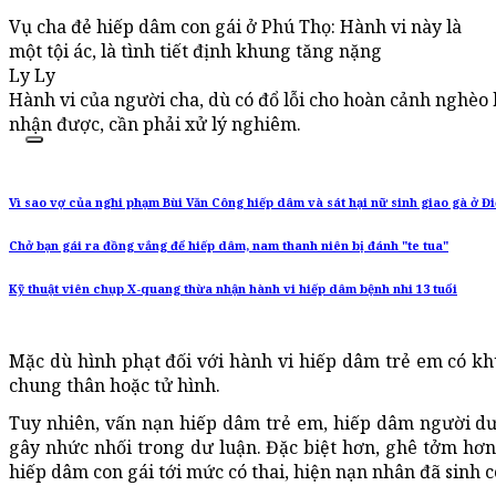
Vụ cha đẻ hiếp dâm con gái ở Phú Thọ: Hành vi này là
một tội ác, là tình tiết định khung tăng nặng
Ly Ly
Hành vi của người cha, dù có đổ lỗi cho hoàn cảnh nghèo k
nhận được, cần phải xử lý nghiêm.
Vì sao vợ của nghi phạm Bùi Văn Công hiếp dâm và sát hại nữ sinh giao gà ở Đi
Chở bạn gái ra đồng vắng để hiếp dâm, nam thanh niên bị đánh "te tua"
Kỹ thuật viên chụp X-quang thừa nhận hành vi hiếp dâm bệnh nhi 13 tuổi
Mặc dù hình phạt đối với hành vi hiếp dâm trẻ em có khu
chung thân hoặc tử hình.
Tuy nhiên, vấn nạn hiếp dâm trẻ em, hiếp dâm người dư
gây nhức nhối trong dư luận. Đặc biệt hơn, ghê tởm hơn
hiếp dâm con gái tới mức có thai, hiện nạn nhân đã sinh c