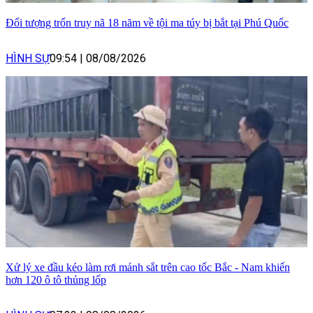
Đối tượng trốn truy nã 18 năm về tội ma túy bị bắt tại Phú Quốc
HÌNH SỰ
09:54
|
08/08/2026
Xử lý xe đầu kéo làm rơi mảnh sắt trên cao tốc Bắc - Nam khiến
hơn 120 ô tô thủng lốp