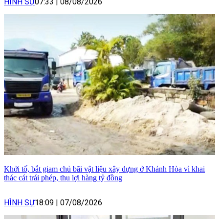
HÌNH SỰ
07:33
|
08/08/2026
Khởi tố, bắt giam chủ bãi vật liệu xây dựng ở Khánh Hòa vì khai
thác cát trái phép, thu lợi hàng tỷ đồng
HÌNH SỰ
18:09
|
07/08/2026