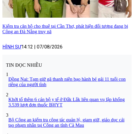
Kiểm tra căn hộ cho thuê tại Cần Thơ, phát hiện đối tượng đang bị
Công an Đà Nẵng truy nã
HÌNH SỰ
14:12
|
07/08/2026
TIN ĐỌC NHIỀU
1
Đồng Nai: Tạm giữ gã thanh niên bạo hành bé gái 11 tuổi con
riêng của người tình
2
Khởi tố thêm 6 cán bộ y tế ở Đắk Lắk liên quan vụ lập khống
3.539 lượt đơn thuốc BHYT
3
Bộ Công an kiểm tra công tác quản lý, giam giữ, giáo dục cải
tạo phạm nhân tại Công an tỉnh Cà Mau