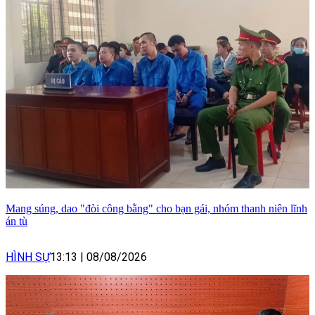
Mang súng, dao "đòi công bằng" cho bạn gái, nhóm thanh niên lĩnh
án tù
HÌNH SỰ
13:13
|
08/08/2026