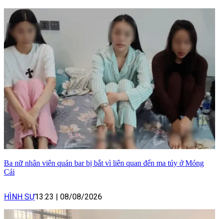
Ba nữ nhân viên quán bar bị bắt vì liên quan đến ma túy ở Móng
Cái
HÌNH SỰ
13:23
|
08/08/2026