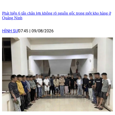
Phát hiện 6 tấn chân lợn không rõ nguồn gốc trong một kho hàng ở
Quảng Ninh
HÌNH SỰ
07:45
|
09/08/2026