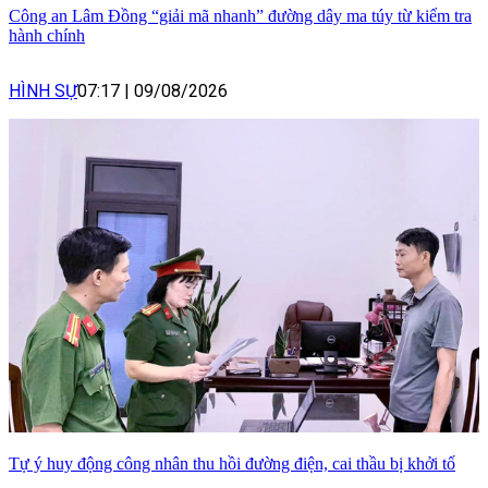
Công an Lâm Đồng “giải mã nhanh” đường dây ma túy từ kiểm tra
hành chính
HÌNH SỰ
07:17
|
09/08/2026
Tự ý huy động công nhân thu hồi đường điện, cai thầu bị khởi tố