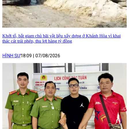
Khởi tố, bắt giam chủ bãi vật liệu xây dựng ở Khánh Hòa vì khai
thác cát trái phép, thu lợi hàng tỷ đồng
HÌNH SỰ
18:09
|
07/08/2026