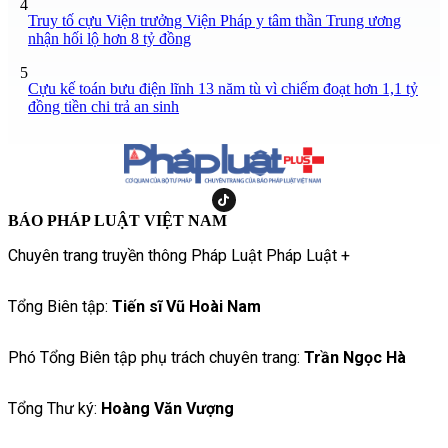
4
Truy tố cựu Viện trưởng Viện Pháp y tâm thần Trung ương
nhận hối lộ hơn 8 tỷ đồng
5
Cựu kế toán bưu điện lĩnh 13 năm tù vì chiếm đoạt hơn 1,1 tỷ
đồng tiền chi trả an sinh
BÁO PHÁP LUẬT VIỆT NAM
Chuyên trang truyền thông Pháp Luật Pháp Luật +
Tổng Biên tập:
Tiến sĩ Vũ Hoài Nam
Phó Tổng Biên tập phụ trách chuyên trang:
Trần Ngọc Hà
Tổng Thư ký:
Hoàng Văn Vượng