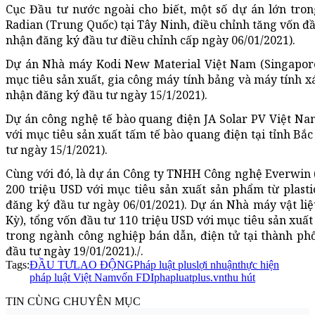
Cục Đầu tư nước ngoài cho biết, một số dự án lớn tron
Radian (Trung Quốc) tại Tây Ninh, điều chỉnh tăng vốn đ
nhận đăng ký đầu tư điều chỉnh cấp ngày 06/01/2021).
Dự án Nhà máy Kodi New Material Việt Nam (Singapore)
mục tiêu sản xuất, gia công máy tính bảng và máy tính xá
nhận đăng ký đầu tư ngày 15/1/2021).
Dự án công nghệ tế bào quang điện JA Solar PV Việt Na
với mục tiêu sản xuất tấm tế bào quang điện tại tỉnh Bắ
tư ngày 15/1/2021).
Cùng với đó, là dự án Công ty TNHH Công nghệ Everwin 
200 triệu USD với mục tiêu sản xuất sản phẩm từ plast
đăng ký đầu tư ngày 06/01/2021). Dự án Nhà máy vật liệ
Kỳ), tổng vốn đầu tư 110 triệu USD với mục tiêu sản xuất 
trong ngành công nghiệp bán dẫn, điện tử tại thành p
đầu tư ngày 19/01/2021)./.
Tags:
ĐẦU TƯ
LAO ĐỘNG
Pháp luật plus
lợi nhuận
thực hiện
pháp luật Việt Nam
vốn FDI
phapluatplus.vn
thu hút
TIN CÙNG CHUYÊN MỤC