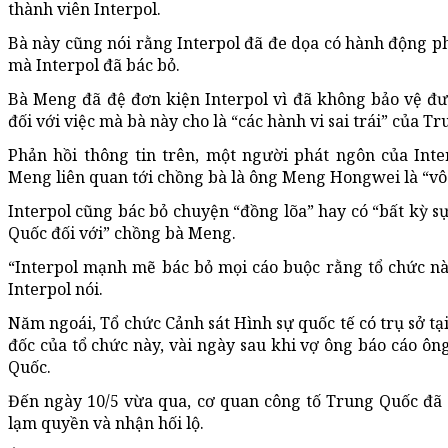
thành viên Interpol.
Bà này cũng nói rằng Interpol đã đe dọa có hành động phá
mà Interpol đã bác bỏ.
Bà Meng đã đệ đơn kiện Interpol vì đã không bảo vệ đư
đối với việc mà bà này cho là “các hành vi sai trái” của T
Phản hồi thông tin trên, một người phát ngôn của Inte
Meng liên quan tới chồng bà là ông Meng Hongwei là “vô 
Interpol cũng bác bỏ chuyện “đồng lõa” hay có “bất kỳ s
Quốc đối với” chồng bà Meng.
“Interpol mạnh mẽ bác bỏ mọi cáo buộc rằng tổ chức n
Interpol nói.
Năm ngoái, Tổ chức Cảnh sát Hình sự quốc tế có trụ sở t
đốc của tổ chức này, vài ngày sau khi vợ ông báo cáo ôn
Quốc.
Đến ngày 10/5 vừa qua, cơ quan công tố Trung Quốc đã 
lạm quyền và nhận hối lộ.