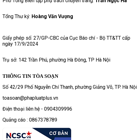
Phó Tổng Biên tập phụ trách chuyên trang:
Trần Ngọc Hà
Tổng Thư ký:
Hoàng Văn Vượng
Giấy phép số: 27/GP-CBC của Cục Báo chí - Bộ TT&TT cấp
ngày 17/9/2024
Trụ sở: 142 Trần Phú, phường Hà Đông, TP Hà Nội
THÔNG TIN TÒA SOẠN
Số 42/29 Phố Nguyễn Chí Thanh, phường Giảng Võ, TP. Hà Nội
toasoan@phapluatplus.vn
Điện thoại liên hệ - 0904309996
Quảng cáo : 0867378789