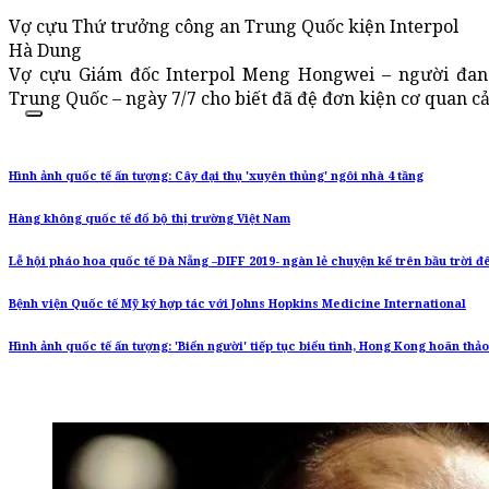
Vợ cựu Thứ trưởng công an Trung Quốc kiện Interpol
Hà Dung
Vợ cựu Giám đốc Interpol Meng Hongwei – người đang
Trung Quốc – ngày 7/7 cho biết đã đệ đơn kiện cơ quan cả
Hình ảnh quốc tế ấn tượng: Cây đại thụ 'xuyên thủng' ngôi nhà 4 tầng
Hàng không quốc tế đổ bộ thị trường Việt Nam
Lễ hội pháo hoa quốc tế Đà Nẵng –DIFF 2019- ngàn lẻ chuyện kể trên bầu trời 
Bệnh viện Quốc tế Mỹ ký hợp tác với Johns Hopkins Medicine International
Hình ảnh quốc tế ấn tượng: 'Biển người' tiếp tục biểu tình, Hong Kong hoãn thảo