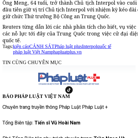
Ông Meng, 64 tuổi, trở thành Chủ tịch Interpol vào cu
đầu tiên giữ vị trí Chủ tịch Interpol với nhiệm kỳ kéo dà
giữ chức Thứ trưởng Bộ Công an Trung Quốc.
Reuters từng dẫn lời các nhà phân tích cho biết, vụ vi
các nỗ lực tới đây của Trung Quốc trong việc cử đại diệ
quốc tế.
Tags:
kiện cáo
CẢNH SÁT
Pháp luật plus
Interpol
quốc tế
pháp luật Việt Nam
phapluatplus.vn
TIN CÙNG CHUYÊN MỤC
BÁO PHÁP LUẬT VIỆT NAM
Chuyên trang truyền thông Pháp Luật Pháp Luật +
Tổng Biên tập:
Tiến sĩ Vũ Hoài Nam