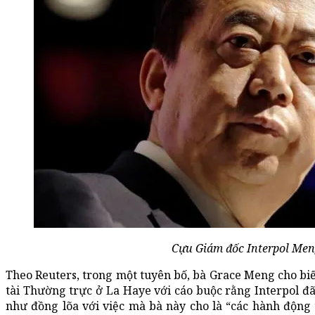
Cựu Giám đốc Interpol Me
Theo Reuters, trong một tuyên bố, bà Grace Meng cho biế
tài Thường trực ở La Haye với cáo buộc rằng Interpol đã
như đồng lõa với việc mà bà này cho là “các hành động 