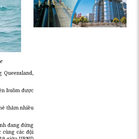
e
g Queensland,
uyền buồm được
ghé thăm nhiều
Ninh đang đứng
c cùng các đội
2019 giữa UBND