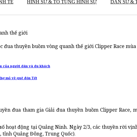
NH TẾ
HÌNH SỰ & TỐ TỤNG HÌNH SỰ
DÂN SỰ & 
anh thế giới
ộc đua thuyền buồm vòng quanh thế giới Clipper Race mùa
ầu của người dân và du khách
thợ mỏ về quê đón Tết
huyền đua tham gia Giải đua thuyền buồm Clipper Race, m
 số hoạt động tại Quảng Ninh. Ngày 2/3, các thuyền rời vịn
, tỉnh Quảng Đông, Trung Quốc).