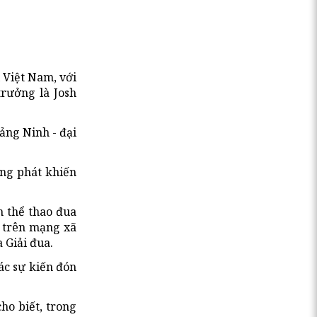
 Việt Nam, với
trưởng là Josh
ảng Ninh - đại
ùng phát khiến
n thể thao đua
g trên mạng xã
 Giải đua.
ác sự kiến đón
cho biết, trong