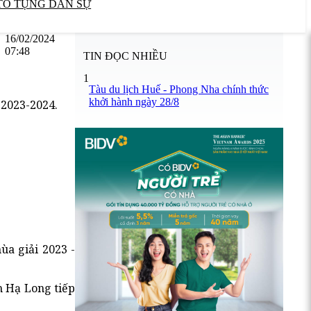
TỐ TỤNG DÂN SỰ
16/02/2024
07:48
TIN ĐỌC NHIỀU
1
Tàu du lịch Huế - Phong Nha chính thức
khởi hành ngày 28/8
 2023-2024.
ùa giải 2023 -
h Hạ Long tiếp