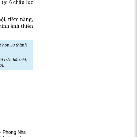
tại 6 châu lục
ội, tiềm năng,
hình ảnh thiên
ó hơn 50 thành
i trên báo chí,
ới.
- Phong Nha: