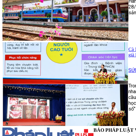
Hàn
28/
sản
Cà 
già
SỨ
Tro
nha
cầu
học
số"
BÁO PHÁP LUẬT 