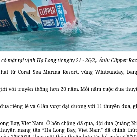
có mặt tại vịnh Hạ Long từ ngày 21 - 26/2,. Ảnh: Clipper Rac
hát từ Coral Sea Marina Resort, vùng Whitsunday, ban
giới với truyền thống hơn 20 năm. Mỗi năm cuộc đua th
đua riêng lẻ và 6 lần vượt đại dương với 11 thuyền đua, 
 Long Bay, Viet Nam. Ở bốn chặng đã qua, đội đua Quảng 
n thuyền mang tên “Ha Long Bay, Viet Nam” đã chính thứ
 vào 1/9/2019, theo một thỏa thuận hợp tác ký ngày 5/8/