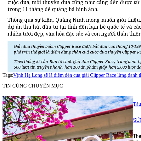
cuộc đua, mỗi thuyền đua cũng như cảng đến được sử d
trong 11 tháng để quảng bá hình ảnh.
Thông qua sự kiện, Quảng Ninh mong muốn giới thiệu, q
dự án thu hút đầu tư tại tỉnh đến bạn bè quốc tế và cá
nhiên tươi đẹp, văn hóa đặc sắc và con người thân thiệ
Giải đua thuyền buồm Clipper Race được bắt đầu vào tháng 10/199
phố trên thế giới là điểm dừng chân cuả cuộc đua thuyền Clipper R
Theo thống kê của Ban tổ chức giải đua Clipper Race, trung bình t
500 lượt tin truyền nhanh, hơn 100 ấn phẩm giấy, hơn 2.000 lượt đăn
Tags:
Vịnh Hạ Long sẽ là điểm đến của giải Clipper Race lừng danh t
TIN CÙNG CHUYÊN MỤC
Tàu
SỨ
The