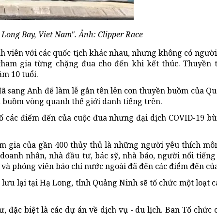
Long Bay, Viet Nam". Ảnh: Clipper Race
h viên với các quốc tịch khác nhau, nhưng không có người
 tham gia từng chặng đua cho đến khi kết thúc. Thuyền 
ăm 10 tuổi.
đã sang Anh để làm lễ gắn tên lên con thuyền buồm của Qu
 buồm vòng quanh thế giới danh tiếng trên.
số các điểm đến của cuộc đua nhưng đại dịch COVID-19 b
m gia của gần 400 thủy thủ là những người yêu thích mô
 doanh nhân, nhà đầu tư, bác sỹ, nhà báo, người nổi tiến
ủ và phóng viên báo chí nước ngoài đã đến các điểm đến của
lưu lại tại Hạ Long, tỉnh Quảng Ninh sẽ tổ chức một loạt c
, đặc biệt là các dự án về dịch vụ - du lịch. Ban Tổ chức 