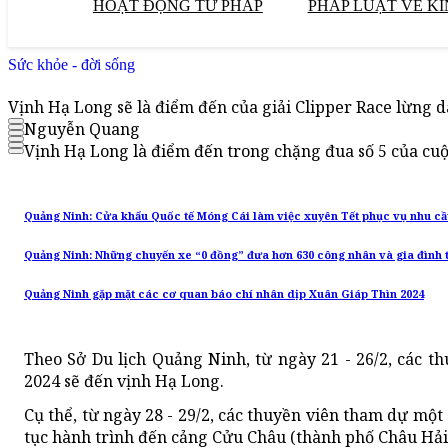
HOẠT ĐỘNG TƯ PHÁP
PHÁP LUẬT VỀ KI
Sức khỏe - đời sống
Vịnh Hạ Long sẽ là điểm đến của giải Clipper Race lừng d
Nguyễn Quang
Vịnh Hạ Long là điểm đến trong chặng đua số 5 của cu
Quảng Ninh: Cửa khẩu Quốc tế Móng Cái làm việc xuyên Tết phục vụ nhu c
Quảng Ninh: Những chuyến xe “0 đồng” đưa hơn 630 công nhân và gia đình 
Quảng Ninh gặp mặt các cơ quan báo chí nhân dịp Xuân Giáp Thìn 2024
Theo Sở Du lịch Quảng Ninh, từ ngày 21 - 26/2, các t
2024 sẽ đến vịnh Hạ Long.
Cụ thể, từ ngày 28 - 29/2, các thuyền viên tham dự một
tục hành trình đến cảng Cửu Châu (thành phố Châu Hải