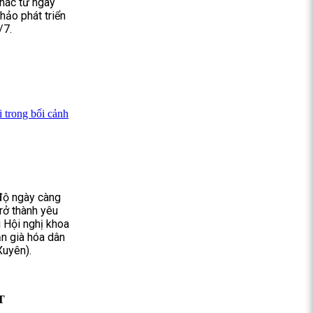
thác từ ngày
hảo phát triển
/7.
 trong bối cảnh
 độ ngày càng
rở thành yêu
i Hội nghị khoa
n già hóa dân
Xuyên).
T