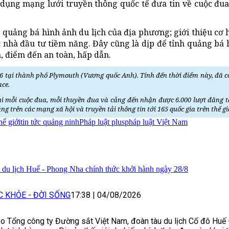
ụng mạng lưới truyền thông quốc tế đưa tin về cuộc đua 
uảng bá hình ảnh du lịch của địa phương; giới thiệu cơ h
c nhà đầu tư tiềm năng. Đây cũng là dịp để tỉnh quảng bá 
n, điểm đến an toàn, hấp dẫn.
6 tại thành phố Plymouth (Vương quốc Anh). Tính đến thời điểm này, đã c
ace.
ại mỗi cuộc đua, mỗi thuyền đua và cảng đến nhận được 6.000 lượt đăng tả
g trên các mạng xã hội và truyền tải thông tin tới 165 quốc gia trên thế gi
hế giới
tin tức quảng ninh
Pháp luật plus
pháp luật Việt Nam
 du lịch Huế - Phong Nha chính thức khởi hành ngày 28/8
C KHỎE - ĐỜI SỐNG
17:38
|
04/08/2026
o Tổng công ty Đường sắt Việt Nam, đoàn tàu du lịch Cố đô Huế 