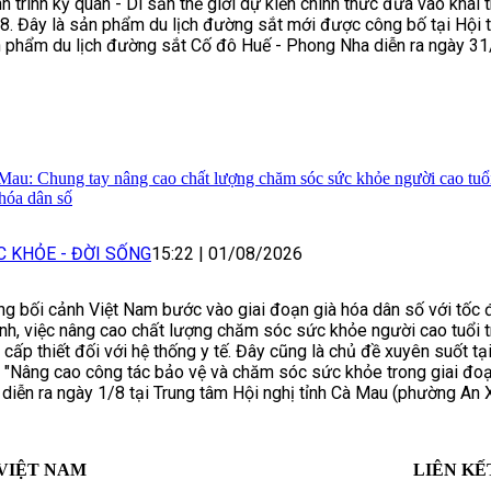
h trình kỳ quan - Di sản thế giới dự kiến chính thức đưa vào khai 
8. Đây là sản phẩm du lịch đường sắt mới được công bố tại Hội t
 phẩm du lịch đường sắt Cố đô Huế - Phong Nha diễn ra ngày 31
Mau: Chung tay nâng cao chất lượng chăm sóc sức khỏe người cao tuổi
 hóa dân số
C KHỎE - ĐỜI SỐNG
15:22
|
01/08/2026
ng bối cảnh Việt Nam bước vào giai đoạn già hóa dân số với tốc
nh, việc nâng cao chất lượng chăm sóc sức khỏe người cao tuổi t
 cấp thiết đối với hệ thống y tế. Đây cũng là chủ đề xuyên suốt tạ
 "Nâng cao công tác bảo vệ và chăm sóc sức khỏe trong giai đoạ
 diễn ra ngày 1/8 tại Trung tâm Hội nghị tỉnh Cà Mau (phường An 
VIỆT NAM
LIÊN KẾ