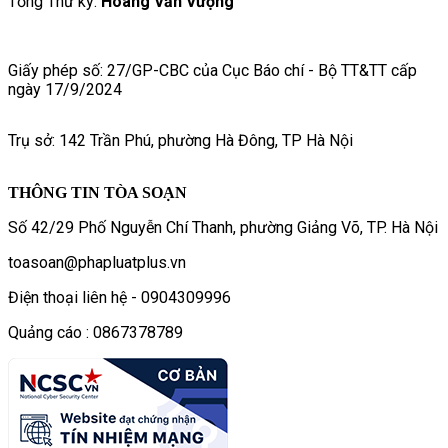
Tổng Thư ký:
Hoàng Văn Vượng
Giấy phép số: 27/GP-CBC của Cục Báo chí - Bộ TT&TT cấp
ngày 17/9/2024
Trụ sở: 142 Trần Phú, phường Hà Đông, TP Hà Nội
THÔNG TIN TÒA SOẠN
Số 42/29 Phố Nguyễn Chí Thanh, phường Giảng Võ, TP. Hà Nội
toasoan@phapluatplus.vn
Điện thoại liên hệ - 0904309996
Quảng cáo : 0867378789