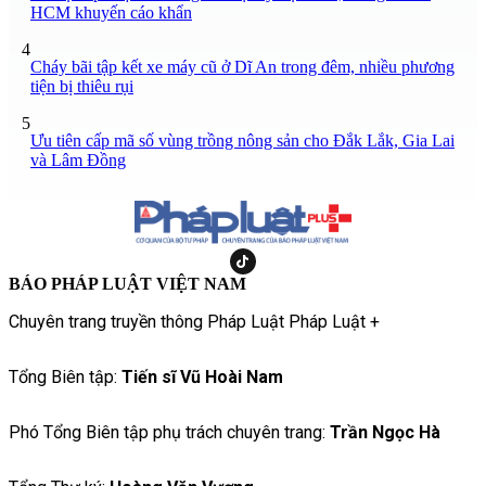
HCM khuyến cáo khẩn
4
Cháy bãi tập kết xe máy cũ ở Dĩ An trong đêm, nhiều phương
tiện bị thiêu rụi
5
Ưu tiên cấp mã số vùng trồng nông sản cho Đắk Lắk, Gia Lai
và Lâm Đồng
BÁO PHÁP LUẬT VIỆT NAM
Chuyên trang truyền thông Pháp Luật Pháp Luật +
Tổng Biên tập:
Tiến sĩ Vũ Hoài Nam
Phó Tổng Biên tập phụ trách chuyên trang:
Trần Ngọc Hà