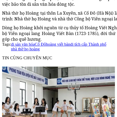
việc bảo tồn di sản văn hóa dòng tộc.
Nhà thờ họ Hoàng tại thôn La Xuyên, xã Cổ Đô (Hà Nội) l
trình: Nhà thờ họ Hoàng và nhà thờ Công bộ Viên ngoại l
Dòng họ Hoàng khởi nguồn từ cụ thủy tổ Hoàng Viết Nghiêm
bộ Viên ngoại lang Hoàng Viết Bàn (1723-1785), đời thứ 
góp cho quê hương.
Tags:
di sản văn hóa
Cổ Đô
hoàng viết bàn
di tích cấp Thành phố
nhà thờ họ hoàng
TIN CÙNG CHUYÊN MỤC