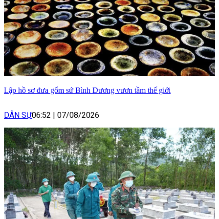
Lập hồ sơ đưa gốm sứ Bình Dương vươn tầm thế giới
DÂN SỰ
06:52
|
07/08/2026