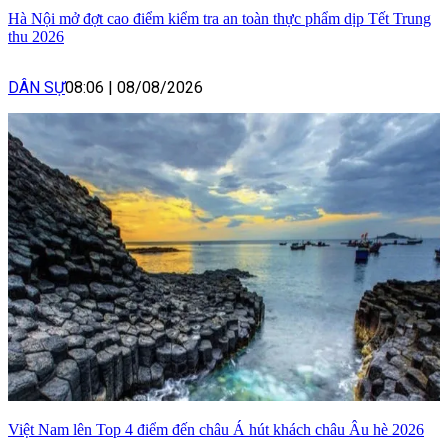
Hà Nội mở đợt cao điểm kiểm tra an toàn thực phẩm dịp Tết Trung
thu 2026
DÂN SỰ
08:06
|
08/08/2026
Việt Nam lên Top 4 điểm đến châu Á hút khách châu Âu hè 2026