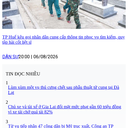
TP Huế kêu gọi nhân dân cung cấp thông tin phục vụ tìm kiếm, quy
tập hài cốt liệt sĩ
DÂN SỰ
20:00
|
06/08/2026
TIN ĐỌC NHIỀU
1
Lùm xùm một vụ thú cưng chết sau phẫu thuật tử cung tại Đà
Lạt
2
Chủ xe và tài xế ở Gia Lai đối mặt mức phạt gần 60 triệu đồng
vì xe tải chở quá tải 82%
3
Từ vụ tiếp nhận 47 công dân bị Mỹ trục xuất, Công an TP