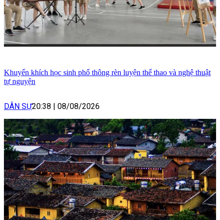
Khuyến khích học sinh phổ thông rèn luyện thể thao và nghệ thuật
tự nguyện
DÂN SỰ
20:38
|
08/08/2026