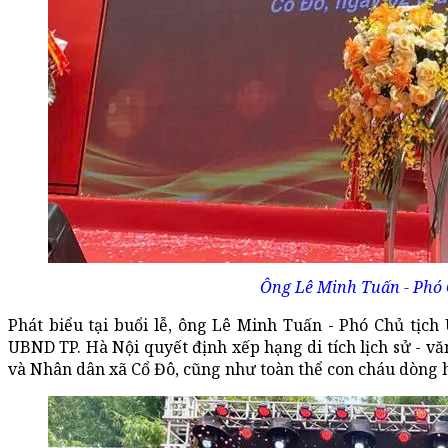
Ông Lê Minh Tuấn - Phó 
Phát biểu tại buổi lễ, ông Lê Minh Tuấn - Phó Chủ tịc
UBND TP. Hà Nội quyết định xếp hạng di tích lịch sử - v
và Nhân dân xã Cổ Đô, cũng như toàn thể con cháu dòng 