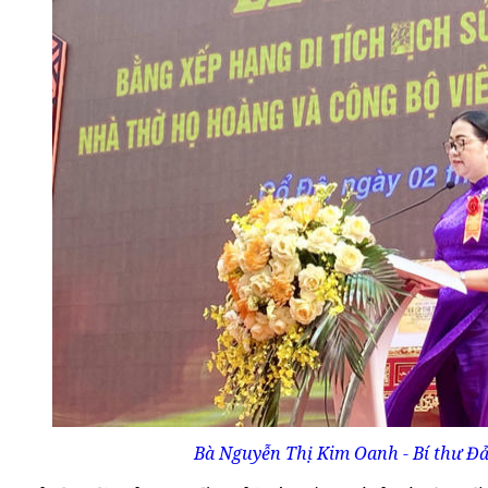
Bà Nguyễn Thị Kim Oanh - Bí thư Đả