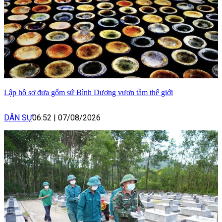
Lập hồ sơ đưa gốm sứ Bình Dương vươn tầm thế giới
DÂN SỰ
06:52
|
07/08/2026