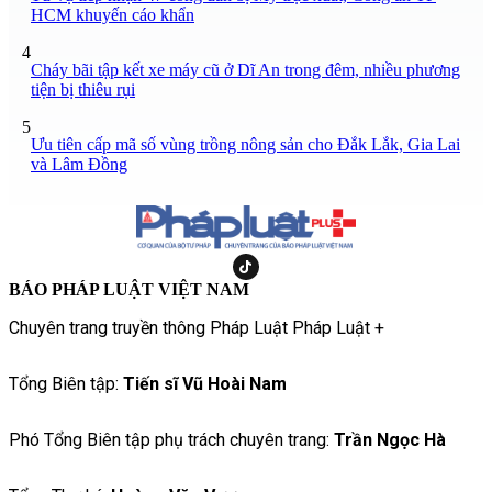
HCM khuyến cáo khẩn
4
Cháy bãi tập kết xe máy cũ ở Dĩ An trong đêm, nhiều phương
tiện bị thiêu rụi
5
Ưu tiên cấp mã số vùng trồng nông sản cho Đắk Lắk, Gia Lai
và Lâm Đồng
BÁO PHÁP LUẬT VIỆT NAM
Chuyên trang truyền thông Pháp Luật Pháp Luật +
Tổng Biên tập:
Tiến sĩ Vũ Hoài Nam
Phó Tổng Biên tập phụ trách chuyên trang:
Trần Ngọc Hà