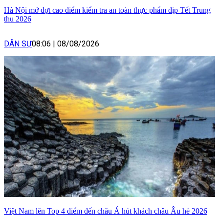
Hà Nội mở đợt cao điểm kiểm tra an toàn thực phẩm dịp Tết Trung
thu 2026
DÂN SỰ
08:06
|
08/08/2026
Việt Nam lên Top 4 điểm đến châu Á hút khách châu Âu hè 2026