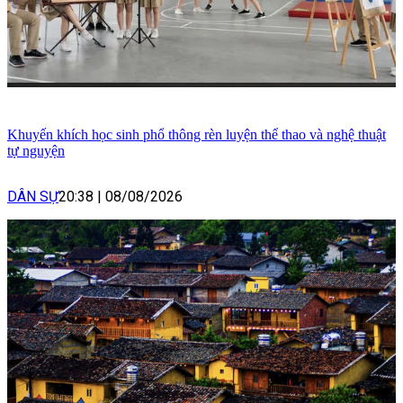
Khuyến khích học sinh phổ thông rèn luyện thể thao và nghệ thuật
tự nguyện
DÂN SỰ
20:38
|
08/08/2026