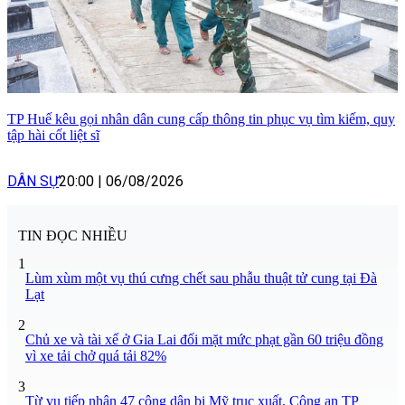
TP Huế kêu gọi nhân dân cung cấp thông tin phục vụ tìm kiếm, quy
tập hài cốt liệt sĩ
DÂN SỰ
20:00
|
06/08/2026
TIN ĐỌC NHIỀU
1
Lùm xùm một vụ thú cưng chết sau phẫu thuật tử cung tại Đà
Lạt
2
Chủ xe và tài xế ở Gia Lai đối mặt mức phạt gần 60 triệu đồng
vì xe tải chở quá tải 82%
3
Từ vụ tiếp nhận 47 công dân bị Mỹ trục xuất, Công an TP